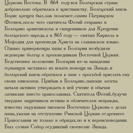
Церковь Востока. В 864 году вся Болгарская страна
добровольно обратилась к христианству. Болгарский князь
Борис крещен был, как полагают, самим Патриархом
Фотием, после чего святитель Фотий отправил в
Болгарию архиепископа и священников для Крещения
болгарского народа, а в 865 году — святых Кирилла и
Мефодия для проповеди Христа на славянском языке.
Однако приверженцы папы в Болгарии возбудили
недоверие болгар к проповедникам Восточной Церкви.
Бедственное положение Болгарии из-за нападения
германцев заставило их искать помощи на Западе, и
болгарский князь обратился к папе с просьбой прислать ему
своих епископов. Прибыв в Болгарию, папские легаты
начали активно утверждать в ней учение и обычаи
латинские вместо православных. Святитель Фотий, будучи
твердым защитником истины и обличителем неправды,
известил окружным письмом Восточную Церковь о делах
папы, указав на отступление Римской Церкви от древнего
Православия не только в обрядах, но и в вероисповедании.
Был созван Собор, осудивший своеволие Запада.