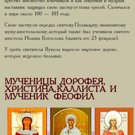
крестил множество язычников и как опытный и мудрый
наставник защищал свою паству от тьмы ересей. Скончался
в мире около 100 — 105 года.
Свою паству он передал святому Поликарпу, знаменитому
мужу апостольскому, который также был учеником святого
апостола Иоанна Богослова (память его 23 февраля).
У гроба святителя Вукола выросло миртовое дерево,
которое исцеляло больных.
МУЧЕНИЦЫ ДОРОФЕЯ,
ХРИСТИНА, КАЛЛИСТА И
МУЧЕНИК ФЕОФИЛ