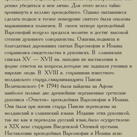
решил убедиться в нем лично. Для этого велел тайно
проникнуть в келлию преподобного. Однако пытавшиеся
сделать подкоп в тесное помещение святого были опалены
вырвавшимся пламенем. В своем затворе преподобный
Варсонофий всецело предался молитве и достиг высокой
степени духовного совершенства. О жизни, подвигах и
благодатных дарованиях святых Варсонофия и Иоанна
сохранились свидетельства в рукописях. В славянских
списках XV — XVII вв. находим их наставления в
форме ответов на вопросы, которые им задавали ученики и
мирские люди. В XVIII в. стараниями известного
молдавского старца, схиархимандрита Паисия
Величковского (+ 1794) были найдены на Афоне
наиболее полные две древнейшие пергаменные греческие
рукописи «Ответов» преподобных Варсонофия и Иоанна.
Они были при жизни старца Паисия переведены на
молдавский и славянский языки. Издание этих рукописей,
так же как и перевод на русский язык, было осуществлено
в XIX веке старцами Введенской Оптиной пустыни.
Наставления преподобных Варсонофия и Иоанна ясно