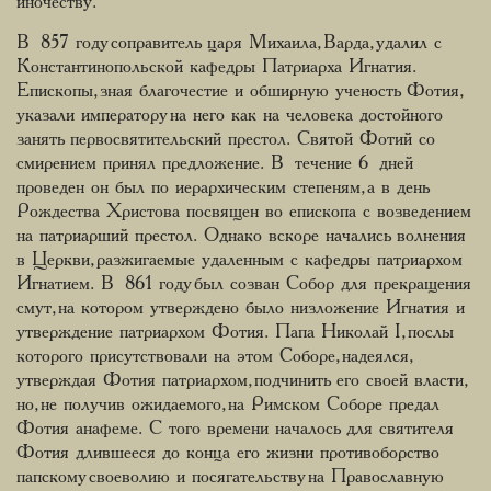
иночеству.
В 857 году соправитель царя Михаила, Варда, удалил с
Константинопольской кафедры Патриарха Игнатия.
Епископы, зная благочестие и обширную ученость Фотия,
указали императору на него как на человека достойного
занять первосвятительский престол. Святой Фотий со
смирением принял предложение. В течение 6 дней
проведен он был по иерархическим степеням, а в день
Рождества Христова посвящен во епископа с возведением
на патриарший престол. Однако вскоре начались волнения
в Церкви, разжигаемые удаленным с кафедры патриархом
Игнатием. В 861 году был созван Собор для прекращения
смут, на котором утверждено было низложение Игнатия и
утверждение патриархом Фотия. Папа Николай I, послы
которого присутствовали на этом Соборе, надеялся,
утверждая Фотия патриархом, подчинить его своей власти,
но, не получив ожидаемого, на Римском Соборе предал
Фотия анафеме. С того времени началось для святителя
Фотия длившееся до конца его жизни противоборство
папскому своеволию и посягательству на Православную