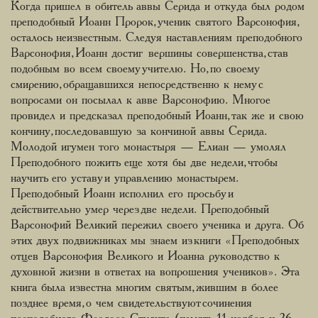
Когда пришел в обитель аввы Серида и откуда был родом
преподобный Иоанн Пророк, ученик святого Варсонофия,
осталось неизвестным. Следуя наставлениям преподобного
Варсонофия, Иоанн достиг вершины совершенства, став
подобным во всем своему учителю. Но, по своему
смирению, обращавшихся непосредственно к нему с
вопросами он посылал к авве Варсонофию. Многое
провидел и предсказал преподобный Иоанн, так же и свою
кончину, последовавшую за кончиной аввы Серида.
Молодой игумен того монастыря — Елиан — умолял
Преподобного пожить еще хотя бы две недели, чтобы
научить его уставу и управлению монастырем.
Преподобный Иоанн исполнил его просьбу и
действительно умер через две недели. Преподобный
Варсонофий Великий пережил своего ученика и друга. Об
этих двух подвижниках мы знаем из книги «Преподобных
отцев Варсонофия Великого и Иоанна руководство к
духовной жизни в ответах на вопрошения учеников». Эта
книга была известна многим святым, жившим в более
позднее время, о чем свидетельствуют сочинения