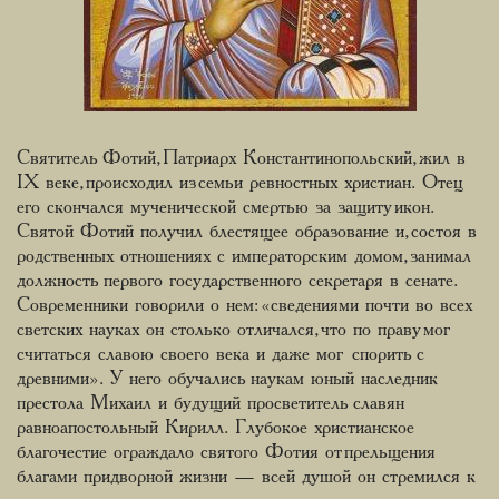
Святитель Фотий, Патриарх Константинопольский, жил в
IX веке, происходил из семьи ревностных христиан. Отец
его скончался мученической смертью за защиту икон.
Святой Фотий получил блестящее образование и, состоя в
родственных отношениях с императорским домом, занимал
должность первого государственного секретаря в сенате.
Современники говорили о нем: «сведениями почти во всех
светских науках он столько отличался, что по праву мог
считаться славою своего века и даже мог спорить с
древними». У него обучались наукам юный наследник
престола Михаил и будущий просветитель славян
равноапостольный Кирилл. Глубокое христианское
благочестие ограждало святого Фотия от прельщения
благами придворной жизни — всей душой он стремился к