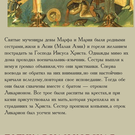
Святые мученицы девы Марфа и Мария были родными
сестрами, жили в Асии (Малая Азия) и горели желанием
пострадать за Господа Иисуса Христа. Однажды мимо их
дома проходил военачальник-язычник. Сестры вышли к
нему и громко объявили, что они христианки. Сперва
воевода не обратил на них внимания, но они настойчиво
кричали вслед ему, повторяя свое исповедание. Тогда обе
они были схвачены вместе с братом — отроком
Ликарионом. Все трое были распяты на крестах, и при
казни присутствовала их мать, которая укрепляла их в
страданиях за Христа. Сестер пронзили копьями, а отрок
Ликарион был усечен мечом.