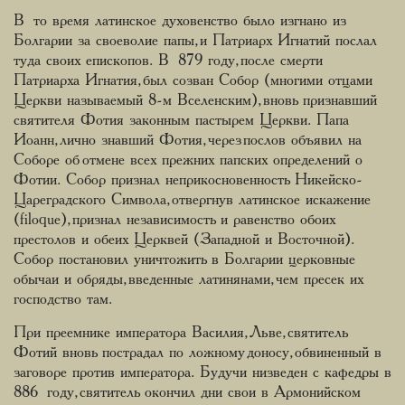
В то время латинское духовенство было изгнано из
Болгарии за своеволие папы, и Патриарх Игнатий послал
туда своих епископов. В 879 году, после смерти
Патриарха Игнатия, был созван Собор (многими отцами
Церкви называемый 8-м Вселенским), вновь признавший
святителя Фотия законным пастырем Церкви. Папа
Иоанн, лично знавший Фотия, через послов объявил на
Соборе об отмене всех прежних папских определений о
Фотии. Собор признал неприкосновенность Никейско-
Цареградского Символа, отвергнув латинское искажение
(filoque), признал независимость и равенство обоих
престолов и обеих Церквей (Западной и Восточной).
Собор постановил уничтожить в Болгарии церковные
обычаи и обряды, введенные латинянами, чем пресек их
господство там.
При преемнике императора Василия, Льве, святитель
Фотий вновь пострадал по ложному доносу, обвиненный в
заговоре против императора. Будучи низведен с кафедры в
886 году, святитель окончил дни свои в Армонийском