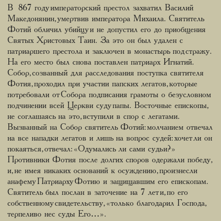
В 867 году императорский престол захватил Василий
Македонянин, умертвив императора Михаила. Святитель
Фотий обличил убийцу и не допустил его до приобщения
Святых Христовых Таин. За это он был удален с
патриаршего престола и заключен в монастырь под стражу.
На его место был снова поставлен патриарх Игнатий.
Собор, созванный для расследования поступка святителя
Фотия, проходил при участии папских легатов, которые
потребовали от Собора подписания грамоты о безусловном
подчинении всей Церкви суду папы. Восточные епископы,
не соглашаясь на это, вступили в спор с легатами.
Вызванный на Собор святитель Фотий: молчанием отвечал
на все нападки легатов и лишь на вопрос судей: хочет ли он
покаяться, отвечал: «Одумались ли сами судьи?»
Противники Фотия после долгих споров одержали победу,
и, не имея никаких оснований к осуждению, произнесли
анафему Патриарху Фотию и защищавшим его епископам.
Святитель был послан в заточение на 7 лет и, по его
собственному свидетельству, «только благодарил Господа,
терпеливо нес суды Его…».