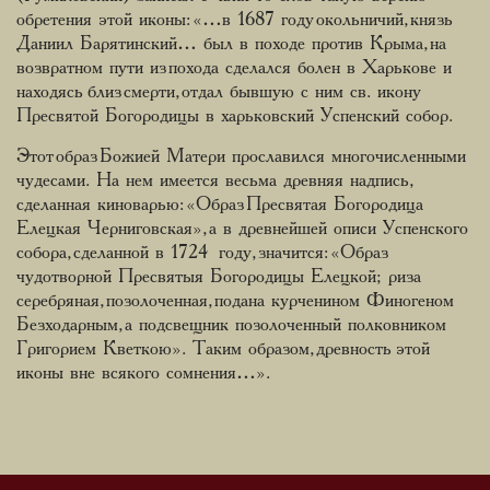
обретения этой иконы: «…в 1687 году окольничий, князь
Даниил Барятинский… был в походе против Крыма, на
возвратном пути из похода сделался болен в Харькове и
находясь близ смерти, отдал бывшую с ним св. икону
Пресвятой Богородицы в харьковский Успенский собор.
Этот образ Божией Матери прославился многочисленными
чудесами. На нем имеется весьма древняя надпись,
сделанная киноварью: «Образ Пресвятая Богородица
Елецкая Черниговская», а в древнейшей описи Успенского
собора, сделанной в 1724 году, значится: «Образ
чудотворной Пресвятыя Богородицы Елецкой; риза
серебряная, позолоченная, подана курченином Финогеном
Безходарным, а подсвещник позолоченный полковником
Григорием Кветкою». Таким образом, древность этой
иконы вне всякого сомнения…».