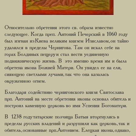
Относительно обретения этого св. образа известно
следующее. Когда преп. Антоний Печерский в 1060 году
был изгнан из Киева великим князем Изяславом, он тайно
удалился в пределы Чернигова. Там он искал себе на
горах Болдиных пещеру и стал вести уединенную
подвижническую жизнь. В это именно время им и была
обретена икона Божией Матери. Он увидел ее на ели,
сияющею светлыми лучами, так что она казалась
окруженною огнем.
Благодаря содействию черниговского князя Святослава
прп. Антоний на месте обретения иконы основал обитель и
построил каменную церковь во имя Успения Богоматери.
В 1238 году татарские полчища Батыя вторгнулись в
пределы русских владений и разрушили как церковь, так и
обитель, основанные прп.Антонием. Елецкая икона, однако,