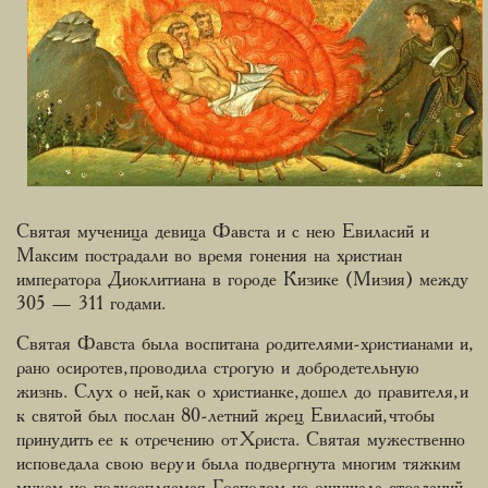
Святая мученица девица Фавста и с нею Евиласий и
Максим пострадали во время гонения на христиан
императора Диоклитиана в городе Кизике (Мизия) между
305 — 311 годами.
Святая Фавста была воспитана родителями-христианами и,
рано осиротев, проводила строгую и добродетельную
жизнь. Слух о ней, как о христианке, дошел до правителя, и
к святой был послан 80-летний жрец Евиласий, чтобы
принудить ее к отречению от Христа. Святая мужественно
исповедала свою веру и была подвергнута многим тяжким
мукам, но, подкрепляемая Господом, не ощущала страданий.