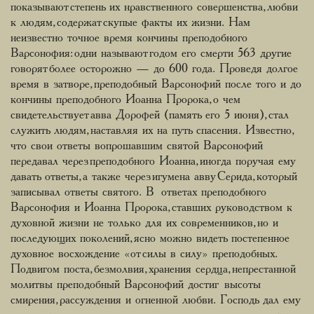
показывают степень их нравственного совершенства, любви
к людям, содержат скупые факты их жизни. Нам
неизвестно точное время кончины преподобного
Варсонофия: одни называют годом его смерти 563 другие
говорят более осторожно — до 600 года. Проведя долгое
время в затворе, преподобный Варсонофий после того и до
кончины преподобного Иоанна Пророка, о чем
свидетельствует авва Дорофей (память его 5 июня), стал
служить людям, наставляя их на путь спасения. Известно,
что свои ответы вопрошавшим святой Варсонофий
передавал через преподобного Иоанна, иногда поручая ему
давать ответы, а также через игумена авву Серида, который
записывал ответы святого. В ответах преподобного
Варсонофия и Иоанна Пророка, ставших руководством к
духовной жизни не только для их современников, но и
последующих поколений, ясно можно видеть постепенное
духовное восхождение «от силы в силу» преподобных.
Подвигом поста, безмолвия, хранения сердца, непрестанной
молитвы преподобный Варсонофий достиг высоты
смирения, рассуждения и огненной любви. Господь дал ему