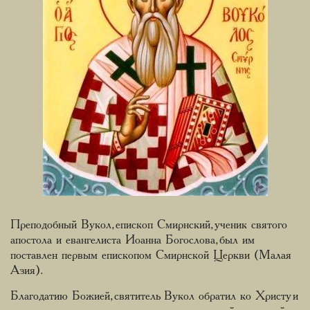
Преподобный Вукол, епископ Смирнский, ученик святого
апостола и евангелиста Иоанна Богослова, был им
поставлен первым епископом Смирнской Церкви (Малая
Азия).
Благодатию Божией, святитель Вукол обратил ко Христу и