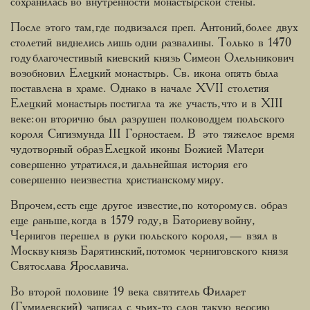
сохранилась во внутренности монастырской стены.
После этого там, где подвизался преп. Антоний, более двух
столетий виднелись лишь одни развалины. Только в 1470
году благочестивый киевский князь Симеон Олельникович
возобновил Елецкий монастырь. Св. икона опять была
поставлена в храме. Однако в начале XVII столетия
Елецкий монастырь постигла та же участь, что и в XIII
веке: он вторично был разрушен полководцем польского
короля Сигизмунда III Горностаем. В это тяжелое время
чудотворный образ Елецкой иконы Божией Матери
совершенно утратился, и дальнейшая история его
совершенно неизвестна христианскому миру.
Впрочем, есть еще другое известие, по которому св. образ
еще раньше, когда в 1579 году, в Баториеву войну,
Чернигов перешел в руки польского короля, — взял в
Москву князь Барятинский, потомок черниговского князя
Святослава Ярославича.
Во второй половине 19 века святитель Филарет
(Гумилевский) записал с чьих-то слов такую версию