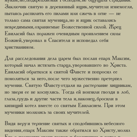
Заключив святую в деревянный ящик, мучители изнемогли,
пытаясь распилить его пилами или сжечь в огне — не
только сама святая мученица, но и ящик оставались
невредимыми, охраняемые Божественной силой. Жрец
Евиласий был поражен очевидным проявлением силы
Божией, уверовал в Спасителя и исповедал себя
христианином.
Для расследования дела царем был послан епарх Максим,
который начал истязать старца, уверовавшего во Христа.
Евиласий обратился к святой Фавсте и попросил ее
помолиться за него, после чего мужественно претерпел
мучения. Святую Фавсту отдали на растерзание хищникам,
но звери ее не коснулись. Тогда ей вонзили гвозди в лоб,
глаза, грудь и другие части тела и, наконец, бросили в
кипящий котел вместе со святым Евиласием. При этом
мученики молились за своих мучителей.
Видя веру и терпение святых и сподобившись небесного
видения, епарх Максим также обратился ко Христу, молил
Его о прощении своих грехов и, бросившись в котел, в