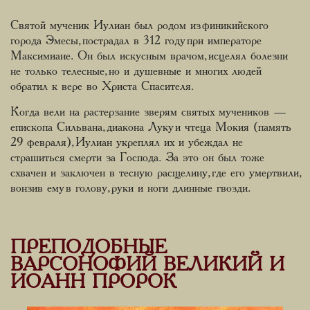
Святой мученик Иулиан был родом из финикийского
города Эмесы, пострадал в 312 году при императоре
Максимиане. Он был искусным врачом, исцелял болезни
не только телесные, но и душевные и многих людей
обратил к вере во Христа Спасителя.
Когда вели на растерзание зверям святых мучеников —
епископа Сильвана, диакона Луку и чтеца Мокия (память
29 февраля), Иулиан укреплял их и убеждал не
страшиться смерти за Господа. За это он был тоже
схвачен и заключен в тесную расщелину, где его умертвили,
вонзив ему в голову, руки и ноги длинные гвозди.
ПРЕПОДОБНЫЕ
ВАРСОНОФИЙ ВЕЛИКИЙ И
ИОАНН ПРОРОК