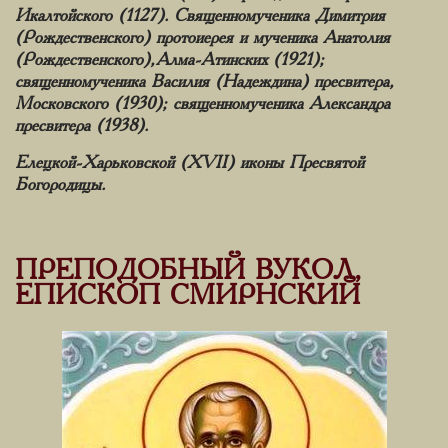
Икалтойского (1127). Священномученика Димитрия
(Рождественского) протоиерея и мученика Анатолия
(Рождественского), Алма-Атинских (1921);
священномученика Василия (Надеждина) пресвитера,
Московского (1930); священномученика Александра
пресвитера (1938).
Елецкой-Харьковской (XVII) иконы Пресвятой
Богородицы.
ПРЕПОДОБНЫЙ ВУКОЛ,
ЕПИСКОП СМИРНСКИЙ