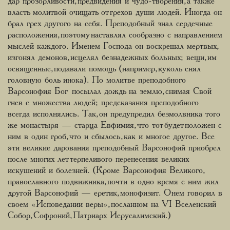
дар прозорливости, предвидения и чудо-творения, а также
власть молитвой очищать от грехов души людей. Иногда он
брал грех другого на себя. Преподобный знал сердечные
расположения, поэтому наставлял сообразно с направлением
мыслей каждого. Именем Господа он воскрешал мертвых,
изгонял демонов, исцелял безнадежных больных; вещи, им
освященные, подавали помощь (например, куколь снял
головную боль инока). По молитве преподобного
Варсонофия Бог посылал дождь на землю, снимая Свой
гнев с множества людей; предсказания преподобного
всегда исполнялись. Так, он предупредил безмолвника того
же монастыря — старца Евфимия, что тот будет положен с
ним в один гроб, что и сбылось, как и многое другое. Все
эти великие дарования преподобный Варсонофий приобрел
после многих лет терпеливого перенесения великих
искушений и болезней. (Кроме Варсонофия Великого,
православного подвижника, почти в одно время с ним жил
другой Варсонофий — еретик, монофизит. О нем говорил в
своем «Исповедании веры», посланном на VI Вселенский
Собор, Софроний, Патриарх Иерусалимский.)