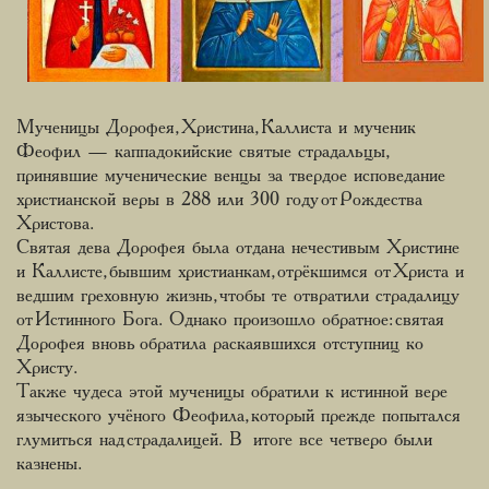
Мученицы Дорофея, Христина, Каллиста и мученик
Феофил — каппадокийские святые страдальцы,
принявшие мученические венцы за твердое исповедание
христианской веры в 288 или 300 году от Рождества
Христова.
Святая дева Дорофея была отдана нечестивым Христине
и Каллисте, бывшим христианкам, отрёкшимся от Христа и
ведшим греховную жизнь, чтобы те отвратили страдалицу
от Истинного Бога. Однако произошло обратное: святая
Дорофея вновь обратила раскаявшихся отступниц ко
Христу.
Также чудеса этой мученицы обратили к истинной вере
языческого учёного Феофила, который прежде попытался
глумиться над страдалицей. В итоге все четверо были
казнены.