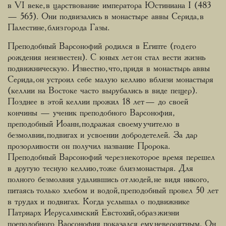
в VI веке, в царствование императора Юстиниана I (483
— 565). Они подвизались в монастыре аввы Серида, в
Палестине, близ города Газы.
Преподобный Варсонофий родился в Египте (год его
рождения неизвестен). С юных лет он стал вести жизнь
подвижническую. Известно, что, придя в монастырь аввы
Серида, он устроил себе малую келлию вблизи монастыря
(келлии на Востоке часто вырубались в виде пещер).
Позднее в этой келлии прожил 18 лет — до своей
кончины — ученик преподобного Варсонофия,
преподобный Иоанн, подражая своему учителю в
безмолвии, подвигах и усвоении добродетелей. За дар
прозорливости он получил название Пророка.
Преподобный Варсонофий через некоторое время перешел
в другую тесную келлию, тоже близ монастыря. Для
полного безмолвия удалившись от людей, не видя никого,
питаясь только хлебом и водой, преподобный провел 50 лет
в трудах и подвигах. Когда услышал о подвижнике
Патриарх Иерусалимский Евстохий, образ жизни
преподобного Варсонофия показался ему невероятным. Он