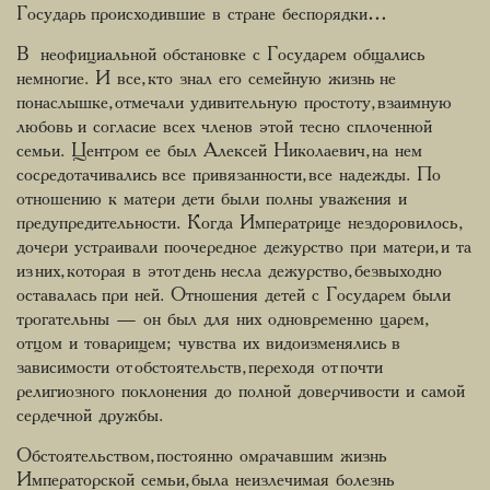
Государь происходившие в стране беспорядки…
В неофициальной обстановке с Государем общались
немногие. И все, кто знал его семейную жизнь не
понаслышке, отмечали удивительную простоту, взаимную
любовь и согласие всех членов этой тесно сплоченной
семьи. Центром ее был Алексей Николаевич, на нем
сосредотачивались все привязанности, все надежды. По
отношению к матери дети были полны уважения и
предупредительности. Когда Императрице нездоровилось,
дочери устраивали поочередное дежурство при матери, и та
из них, которая в этот день несла дежурство, безвыходно
оставалась при ней. Отношения детей с Государем были
трогательны — он был для них одновременно царем,
отцом и товарищем; чувства их видоизменялись в
зависимости от обстоятельств, переходя от почти
религиозного поклонения до полной доверчивости и самой
сердечной дружбы.
Обстоятельством, постоянно омрачавшим жизнь
Императорской семьи, была неизлечимая болезнь