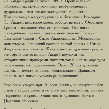
Св. Андрей родился около 1360 г. Происходил из
образованных кругов, отличался необыкновенной
мудростью, о чем свидетельствует его творчество.
Живописному мастерству учился в Византии и Болгарии.
Св. Андрей некоторое время работал вместе с Феофаном
Греком и возможно был его учеником. Вся жизнь
преподобного связана с двумя монастырями: Троице-
Сергиевой лаврой и Спасо-Андрониковым Московским
монастырем. Иноческий постриг святой принял в Спасо-
Андрониковой обители. Живя в высоко духовной среде, в
атмосфере святости, инок Андрей поучался как
историческими примерами святости, так и живым образцом
окружавших его подвижников. Около 20 лет, до самой
смерти, он вместе со своим «сопостником» Даниилом
Черным вел жизнь иконописца-подвижника.
Уже после смерти прп. Андрея Даниил, не разлучавшийся
с ним в сердце своем и по его отшествии, умирая, получил
откровение о прославлении своего духовного брата в
Царствии Небесном.