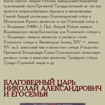
Кисти святого Андрея Рублева принадлежит знаменитый
чудотворный образ Пресвятой Троицы, который до сих пор
является непревзойденным образцом в иконописании.
Святой Андрей расписывал Благовещенский собор в
Московском Кремле, иконостас и сам Успенский собор в
г. Владимире (1408 г.). Прп. Андрей Рублев написал
Владимирскую икону Богоматери для Успенского собора в
г. Владимире; написал иконостас и расписал стены
Успенского собора в Звенигороде (конец XIV – начало
XV вв.); деисусный чин в иконостасе собора Рождества
Пресвятой Богородицы Савва-Сторожевского монастыря;
расписал стены и выполнил иконостас Троицкого собора
Троице-Сергиевой лавры и др.
БЛАГОВЕРНЫЙ ЦАРЬ
НИКОЛАЙ АЛЕКСАНДРОВИЧ
И ЕГО СЕМЬЯ