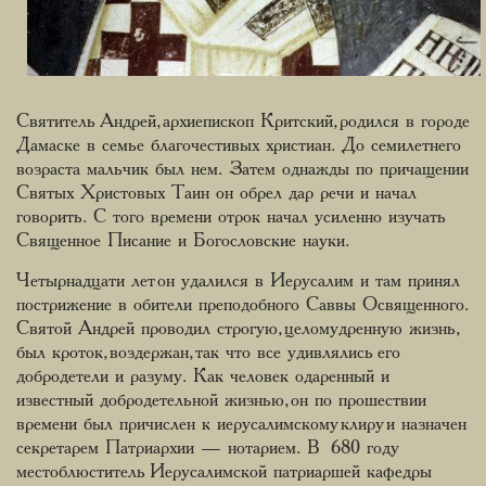
Святитель Андрей, архиепископ Критский, родился в городе
Дамаске в семье благочестивых христиан. До семилетнего
возраста мальчик был нем. Затем однажды по причащении
Святых Христовых Таин он обрел дар речи и начал
говорить. С того времени отрок начал усиленно изучать
Священное Писание и Богословские науки.
Четырнадцати лет он удалился в Иерусалим и там принял
пострижение в обители преподобного Саввы Освященного.
Святой Андрей проводил строгую, целомудренную жизнь,
был кроток, воздержан, так что все удивлялись его
добродетели и разуму. Как человек одаренный и
известный добродетельной жизнью, он по прошествии
времени был причислен к иерусалимскому клиру и назначен
секретарем Патриархии — нотарием. В 680 году
местоблюститель Иерусалимской патриаршей кафедры