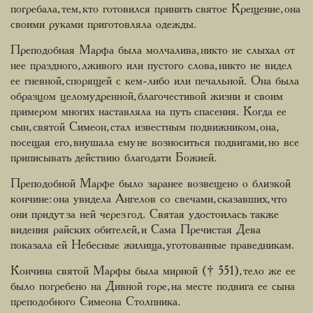
погребала, тем, кто готовился принять святое Крещение, она
своими руками приготовляла одежды.
Преподобная Марфа была молчалива, никто не слыхал от
нее праздного, лживого или пустого слова, никто не видел
ее гневной, спорящей с кем-либо или печальной. Она была
образцом целомудренной, благочестивой жизни и своим
примером многих наставляла на путь спасения. Когда ее
сын, святой Симеон, стал известным подвижником, она,
посещая его, внушала ему не возноситься подвигами, но все
приписывать действию благодати Божией.
Преподобной Марфе было заранее возвещено о близкой
кончине: она увидела Ангелов со свечами, сказавших, что
они придут за ней через год. Святая удостоилась также
видения райских обителей, и Сама Пречистая Дева
показала ей Небесные жилища, уготованные праведникам.
Кончина святой Марфы была мирной († 551), тело же ее
было погребено на Дивной горе, на месте подвига ее сына
преподобного Симеона Столпника.