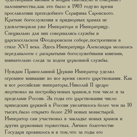
паломничества, как это было в 1903 году во время
прославления преподобного Серафима Саровского.
Краткие богослужения в придворных храмах не
удовлетворяли уже Императора и Императрицу.
Специально для них совершались службы в
царскосельском Феодоровском соборе, построенном в
стиле XVI века. Здесь Императрица Александра молилась
перед аналоем с раскрытыми богослужебными книгами,
внимательно следя за ходом церковной службы.
Нуждам Православной Церкви Император уделял
огромное внимание во все время своего царствования. Как
и все российские императоры, Николай II щедро
жертвовал на постройку новых храмов, в том числе и за
пределами России. За годы его царствования число
приходских церквей в России увеличилось более чем на 10
тысяч, было открыто более 250 новых монастырей.
Император сам участвовал в закладке новых храмов и
других церковных торжествах. Личное благочестие
Государя проявилось и в том, что за годы его