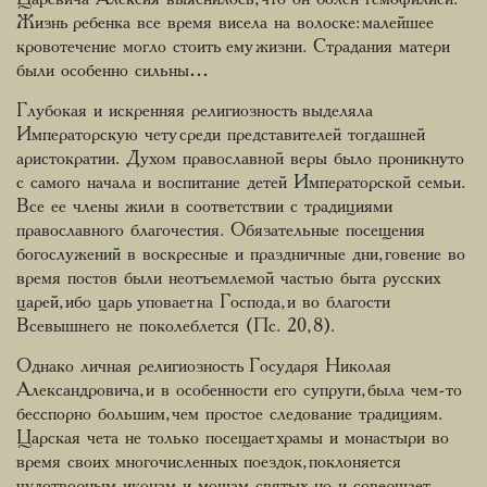
Жизнь ребенка все время висела на волоске: малейшее
кровотечение могло стоить ему жизни. Страдания матери
были особенно сильны…
Глубокая и искренняя религиозность выделяла
Императорскую чету среди представителей тогдашней
аристократии. Духом православной веры было проникнуто
с самого начала и воспитание детей Императорской семьи.
Все ее члены жили в соответствии с традициями
православного благочестия. Обязательные посещения
богослужений в воскресные и праздничные дни, говение во
время постов были неотъемлемой частью быта русских
царей, ибо царь уповает на Господа, и во благости
Всевышнего не поколеблется (Пс. 20, 8).
Однако личная религиозность Государя Николая
Александровича, и в особенности его супруги, была чем-то
бесспорно большим, чем простое следование традициям.
Царская чета не только посещает храмы и монастыри во
время своих многочисленных поездок, поклоняется
чудотворным иконам и мощам святых, но и совершает