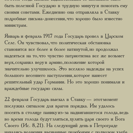
быть полезной Государю в трудную минуту и помогать ему
своими советами. Ежедневно она отправляла в Ставку
подробные письма-донесения, что хорошо было известно
министрам.
Январь и февраль 1917 года Государь провел в Царском
Селе. Он чувствовал, что политическая обстановка
становится все более и более натянутой, но продолжал
надеяться на то, что чувство патриотизма все же возьмет
верх, сохранял веру в армию, положение которой
значительно улучшилось. Это вселяло надежды на успех
большого весеннего наступления, которое нанесет
решительный удар Германии. Но это хорошо понимали и
враждебные государю силы.
22 февраля Государь выехал в Ставку — этот момент
послужил сигналом для врагов порядка. Им удалось
посеять в столице панику из-за надвигавшегося голода, ведь
во время голода будут злиться, хулить царя своего и Бога
Своего (Ис. 8, 21). На следующий день в Петрограде
начались волнения, вызванные перебоями с подвозом хлеба,