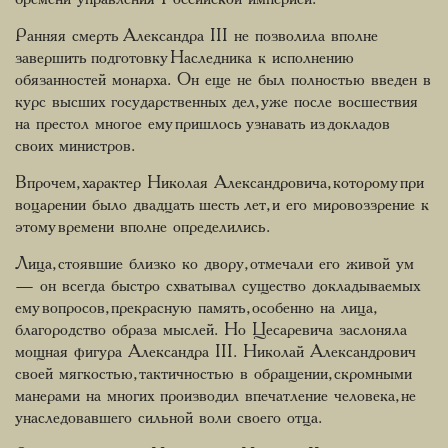
Ранняя смерть Александра III не позволила вполне
завершить подготовку Наследника к исполнению
обязанностей монарха. Он еще не был полностью введен в
курс высших государственных дел, уже после восшествия
на престол многое ему пришлось узнавать из докладов
своих министров.
Впрочем, характер Николая Александровича, которому при
воцарении было двадцать шесть лет, и его мировоззрение к
этому времени вполне определились.
Лица, стоявшие близко ко двору, отмечали его живой ум
— он всегда быстро схватывал существо докладываемых
ему вопросов, прекрасную память, особенно на лица,
благородство образа мыслей. Но Цесаревича заслоняла
мощная фигура Александра III. Николай Александрович
своей мягкостью, тактичностью в обращении, скромными
манерами на многих производил впечатление человека, не
унаследовавшего сильной воли своего отца.