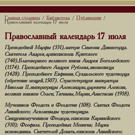
Главная страница
Библиотека
Публикации
/
/
/
Православный календарь 17 июля
Православный календарь 17 июля
Преподобной Марфы (551), матери Симеона Дивногорца.
Святителя Андрея, архиепископа Критского
(740).Благоверного великого князя Андрея Боголюбского
(1174). Преподобного Андрея Рублева, иконописца
(1428). Преподобного Евфимия, Суздальского чудотворца
(обретение мощей, 1507). Страстотерпцев императора
Николая II, императрицы Александры, царевича Алексия,
великих княжен Ольги, Татианы, Марии, Анастасии (1918).
Мучеников Феодота и Феодотии (108). Святых Феодота
Ливийского; Асклипиады чудотворицы.
Священномучеников Феодора, епископа Киринейского
(310); Феофила. Преподобных Менигна; Марка
исповедника. Святителей Доната, епископа Ливийского;