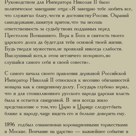
Руководством для Императора Николая II было
политическое завещание отца: «Я завещаю тебе любить все,
что служит ко благу, чести и достоинству России. Охраняй
самодержавие, памятуя притом, что ты несешь
ответственность за судьбу твоих подданных перед
Престолом Всевышнего. Вера в Бога и святость твоего
царского долга да будет для тебя основой твоей жизни.
Будь тверд и мужествен, не проявляй никогда слабости.
Выслушивай всех, в этом нет ничего позорного, но
слушайся самого себя и своей совести».
С самого начала своего правления державой Российской
Император Николай II относился к несению обязанностей
монарха как к священному долгу. Государь глубоко верил,
что и для стомиллионного русского народа царская власть
была и остается священной. В нем всегда жило
представление о том, что Царю и Царице следует быть
ближе к народу, чаще видеть его и больше доверять ему.
1896 год был ознаменован коронационными торжествами
в Москве. Венчание на царство — важнейшее событие в