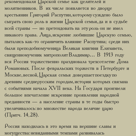
рекомендовали Царской семье как целителей и
молитвенников. В их числе появляется во дворце
крестьянин Григорий Распутин, которому суждено было
сыграть свою роль в жизни Царской семьи, да и в судьбе
всей страны — но претендовать на эту роль он не имел
никакого права. Лица, искренне любившие Царскую семью,
пытались как-то ограничить влияние Распутина; среди них
были преподобномученица Великая княгиня Елизавета,
священномученик митрополит Владимир… В 1913 году
вся Россия торжественно праздновала трехсотлетие Дома
Романовых. После февральских торжеств в Петербурге и
Москве, весной, Царская семья довершает поездку по
древним среднерусским городам, история которых связана
с событиями начала XVII века. На Государя произвели
большое впечатление искренние проявления народной
преданности — а население страны в те годы быстро
увеличивалось: во множестве народа величие царю
(Притч. 14, 28).
Россия находилась в это время на вершине славы и
могущества: невиданными темпами развивалась