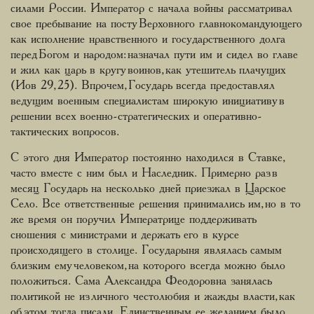
силами России. Император с начала войны рассматривал
свое пребывание на посту Верховного главнокомандующего
как исполнение нравственного и государственного долга
перед Богом и народом: назначал пути им и сидел во главе
и жил как царь в кругу воинов, как утешитель плачущих
(Иов 29, 25). Впрочем, Государь всегда предоставлял
ведущим военным специалистам широкую инициативу в
решении всех военно-стратегических и оперативно-
тактических вопросов.
С этого дня Император постоянно находился в Ставке,
часто вместе с ним был и Наследник. Примерно раз в
месяц Государь на несколько дней приезжал в Царское
Село. Все ответственные решения принимались им, но в то
же время он поручил Императрице поддерживать
сношения с министрами и держать его в курсе
происходящего в столице. Государыня являлась самым
близким ему человеком, на которого всегда можно было
положиться. Сама Александра Феодоровна занялась
политикой не из личного честолюбия и жажды власти, как
об этом тогда писали. Единственным ее желанием было