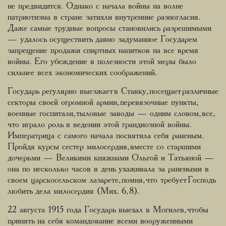
не предвидится. Однако с начала войны на волне
патриотизма в стране затихли внутренние разногласия.
Даже самые трудные вопросы становились разрешимыми
— удалось осуществить давно задуманное Государем
запрещение продажи спиртных напитков на все время
войны. Его убеждение в полезности этой меры было
сильнее всех экономических соображений.
Государь регулярно выезжает в Ставку, посещает различные
секторы своей огромной армии, перевязочные пункты,
военные госпитали, тыловые заводы — одним словом, все,
что играло роль в ведении этой грандиозной войны.
Императрица с самого начала посвятила себя раненым.
Пройдя курсы сестер милосердия, вместе со старшими
дочерьми — Великими княжнами Ольгой и Татьяной —
она по несколько часов в день ухаживала за ранеными в
своем царскосельском лазарете, помня, что требует Господь
любить дела милосердия (Мих. 6, 8).
22 августа 1915 года Государь выехал в Могилев, чтобы
принять на себя командование всеми вооруженными