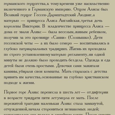
германского герцогства, к тому времени уже насильственно
включенного в Германскую империю. Отцом Алисы был
Великий герцог Гессен-Дармштадтский Людвиг, а
матерью — принцесса Алиса Английская, третья дочь
королевы Виктории. В младенчестве принцесса Алиса —
дома ее звали Аликc — была веселым, живым ребенком,
получив за это прозвище «Санни» (Солнышко). Дети
гессенской четы — а их было семеро — воспитывались в
глубоко патриархальных традициях. Жизнь их проходила
по строго установленному матерью регламенту, ни одной
минуты не должно было проходить без дела. Одежда и еда
детей были очень простыми. Девочки сами зажигали
камины, убирали свои комнаты. Мать старалась с детства
привить им качества, основанные на глубоко христианском
подходе к жизни.
Первое горе Аликс перенесла в шесть лет — от дифтерии
в возрасте тридцати пяти лет умерла ее мать. После
пережитой трагедии маленькая Аликс стала замкнутой,
отчужденной, начала сторониться незнакомых людей;
успокаивалась она только в семейном кругу. После смерти