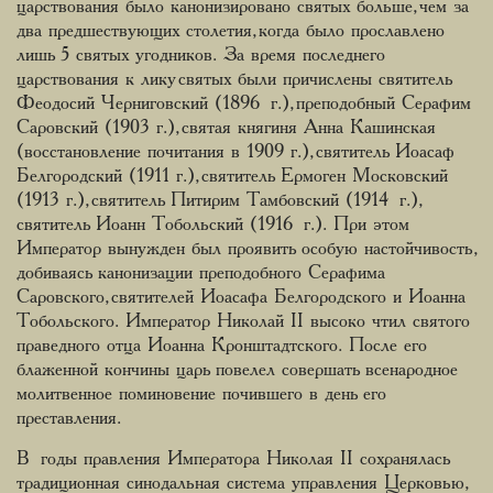
царствования было канонизировано святых больше, чем за
два предшествующих столетия, когда было прославлено
лишь 5 святых угодников. За время последнего
царствования к лику святых были причислены святитель
Феодосий Черниговский (1896 г.), преподобный Серафим
Саровский (1903 г.), святая княгиня Анна Кашинская
(восстановление почитания в 1909 г.), святитель Иоасаф
Белгородский (1911 г.), святитель Ермоген Московский
(1913 г.), святитель Питирим Тамбовский (1914 г.),
святитель Иоанн Тобольский (1916 г.). При этом
Император вынужден был проявить особую настойчивость,
добиваясь канонизации преподобного Серафима
Саровского, святителей Иоасафа Белгородского и Иоанна
Тобольского. Император Николай II высоко чтил святого
праведного отца Иоанна Кронштадтского. После его
блаженной кончины царь повелел совершать всенародное
молитвенное поминовение почившего в день его
преставления.
В годы правления Императора Николая II сохранялась
традиционная синодальная система управления Церковью,