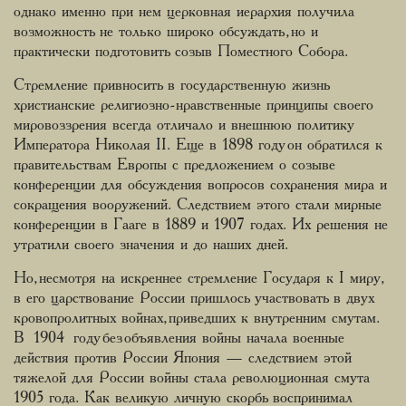
однако именно при нем церковная иерархия получила
возможность не только широко обсуждать, но и
практически подготовить созыв Поместного Собора.
Стремление привносить в государственную жизнь
христианские религиозно-нравственные принципы своего
мировоззрения всегда отличало и внешнюю политику
Императора Николая II. Еще в 1898 году он обратился к
правительствам Европы с предложением о созыве
конференции для обсуждения вопросов сохранения мира и
сокращения вооружений. Следствием этого стали мирные
конференции в Гааге в 1889 и 1907 годах. Их решения не
утратили своего значения и до наших дней.
Но, несмотря на искреннее стремление Государя к I миру,
в его царствование России пришлось участвовать в двух
кровопролитных войнах, приведших к внутренним смутам.
В 1904 году без объявления войны начала военные
действия против России Япония — следствием этой
тяжелой для России войны стала революционная смута
1905 года. Как великую личную скорбь воспринимал