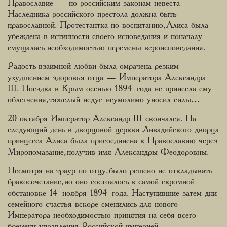
Православие — по российским законам невеста
Наследника российского престола должна быть
православной. Протестантка по воспитанию, Алиса была
убеждена в истинности своего исповедания и поначалу
смущалась необходимостью перемены вероисповедания.
Радость взаимной любви была омрачена резким
ухудшением здоровья отца — Императора Александра
III. Поездка в Крым осенью 1894 года не принесла ему
облегчения, тяжелый недуг неумолимо уносил силы…
20 октября Император Александр III скончался. На
следующий день в дворцовой церкви Ливадийского дворца
принцесса Алиса была присоединена к Православию через
Миропомазание, получив имя Александры Феодоровны.
Несмотря на траур по отцу, было решено не откладывать
бракосочетание, но оно состоялось в самой скромной
обстановке 14 ноября 1894 года. Наступившие затем дни
семейного счастья вскоре сменились для нового
Императора необходимостью принятия на себя всего
бремени управления Российской империей.