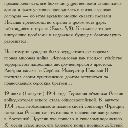
промышленность, все более могущественными становились
армия и флот, успешно проводилась в жизнь аграрная
реформа — об этом времени можно сказать словами
Писания: превосходство страны в целом есть царь,
заботящийся о стране (Еккл. 5, 8). Казалось, что все
внутренние проблемы в недалеком будущем благополучно
разрешатся.
Но этому не суждено было осуществиться: назревала
первая мировая война. Использовав как предлог убийство
террористом наследника австро-венгерского престола,
Австрия напала на Сербию. Император Николай II
посчитал своим христианским долгом вступиться за
православных сербских братьев…
19 июля (1 августа) 1914 года Германия объявила России
войну, которая вскоре стала общеевропейской. В августе
1914 года необходимость помочь своей союзнице Франции
заставила Россию начать слишком поспешное наступление
в Восточной Пруссии, что привело к тяжелому поражению.
К осени стало ясно, что близкого конца военных действий