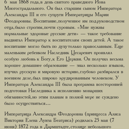
6 мая 1868 года, в день святого праведного Иова
Многострадального. Он был старшим сыном Императора
Александра III и его супруги Императрицы Марии
Феодоровны. Воспитание, полученное им под руководством
отца, было строгим, почти суровым. «Мне нужны
нормальные здоровые русские дети» — такое требование
выдвигал Император к воспитателям своих детей. А такое
воспитание могло быть по духу только православным. Еще
маленьким ребенком Наследник Цесаревич проявлял
особую любовь к Богу, к Его Церкви. Он получил весьма
хорошее домашнее образование — знал несколько языков,
изучил русскую и мировую историю, глубоко разбирался в
военном деле, был широко эрудированным человеком. У
Императора Александра III была программа всесторонней
подготовки Наследника к исполнению монарших
обязанностей, но этим планам в полной мере не суждено
было осуществиться…
Императрица Александра Феодоровна (принцесса Алиса
Виктория Елена Луиза Беатриса) родилась 25 мая (7
июня) 1872 года в Дармштадте, столице небольшого