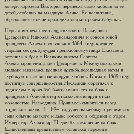
дочери королева Виктория перенесла свою любовь на ее
детей, особенно на младшую, Аликс. Ее воспитание,
образование отныне проходило под контролем бабушки.
Первая встреча шестнадцатилетнего Наследника
Цесаревича Николая Александровича и совсем юной
принцессы Алисы произошла в 1884 году, когда ее
старшая сестра, будущая преподобномученица Елизавета,
вступила в брак с Великим князем Сергеем
Александровичем, дядей Цесаревича. Между молодыми
людьми завязалась крепкая дружба, перешедшая затем в
глубокую и все возрастающую любовь. Когда в 1889 году,
достигнув совершеннолетия, Наследник обратился к
родителям с просьбой благословить его на брак с
принцессой Алисой, отец отказал, мотивируя отказ
молодостью Наследника. Пришлось смириться перед
отцовской волей. В 1894 году, непоколебимую решимость
сына, обычно мягкого и даже робкого в общении с отцом,
Император Александр III дает благословение на брак.
Единственным препятствием оставался переход в