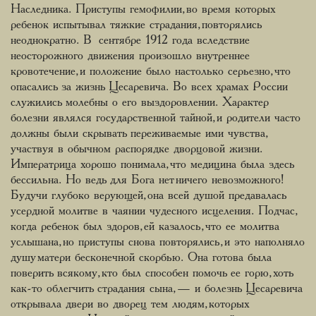
Наследника. Приступы гемофилии, во время которых
ребенок испытывал тяжкие страдания, повторялись
неоднократно. В сентябре 1912 года вследствие
неосторожного движения произошло внутреннее
кровотечение, и положение было настолько серьезно, что
опасались за жизнь Цесаревича. Во всех храмах России
служились молебны о его выздоровлении. Характер
болезни являлся государственной тайной, и родители часто
должны были скрывать переживаемые ими чувства,
участвуя в обычном распорядке дворцовой жизни.
Императрица хорошо понимала, что медицина была здесь
бессильна. Но ведь для Бога нет ничего невозможного!
Будучи глубоко верующей, она всей душой предавалась
усердной молитве в чаянии чудесного исцеления. Подчас,
когда ребенок был здоров, ей казалось, что ее молитва
услышана, но приступы снова повторялись, и это наполняло
душу матери бесконечной скорбью. Она готова была
поверить всякому, кто был способен помочь ее горю, хоть
как-то облегчить страдания сына, — и болезнь Цесаревича
открывала двери во дворец тем людям, которых