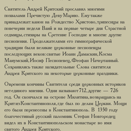
Святитель Андрей Критский прославил многими
похвалами Пречистую Деву Марию. Ему также
принадлежат: канон на Рождество Христово, трипеснцы на
повечерии недели Ваий и на первые четыре дня Страстной
седмицы, стихиры на Сретение Господне и многие другие
песнопения. Продолжателями его гимнографической
традиции были великие церковные песнопевцы
последующих веков: святые Иоанн Дамаскин, Косма
Маиумский, Иосиф Песнопевец, Феофан Начертанный.
Сохранились также назидательные Слова святителя
Андрея Критского на некоторые церковные праздники.
О времени кончины Святителя среди церковных историков
нет единого мнения. Одни называют 712, другие — 726
год. Он скончался на острове Милитина, возвращаясь на
Крит из Константинополя, где был по делам Церкви. Мощи
его были перенесены в Константинополь. В 1350 году
благочестивый русский паломник Стефан Новгородец
видел их в Константинопольском монастыре во имя
святого Андрея Критского.