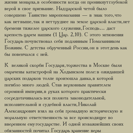
жизни монарха, в особенности когда он проникнут глубокой
верой в свое призвание. Над царской четой было
совершено Таинство миропомазания — в знак того, что
как нет выше, так и нет труднее на земле царской власти, нет
бремени тяжелее царского служения, Господь… даст
крепость царем нашим (1 Цар. 2,10). С этого мгновения
Государь почувствовал себя подлинным Помазанником
Божиим. С детства обрученный России, он в этот день как
бы повенчался с ней.
К великой скорби Государя, торжества в Москве были
омрачены катастрофой на Ходынском поле: в ожидавшей
царских подарков толпе произошла давка, в которой
погибло много людей. Став верховным правителем
огромной империи, в руках которого практически
сосредотачивалась вся полнота законодательной,
исполнительной и судебной власти, Николай
Александрович взял на себя громадную историческую и
моральную ответственность за все происходящее во
вверенном ему государстве. И одной из важнейших своих
обязанностей почитал Государь хранение веры