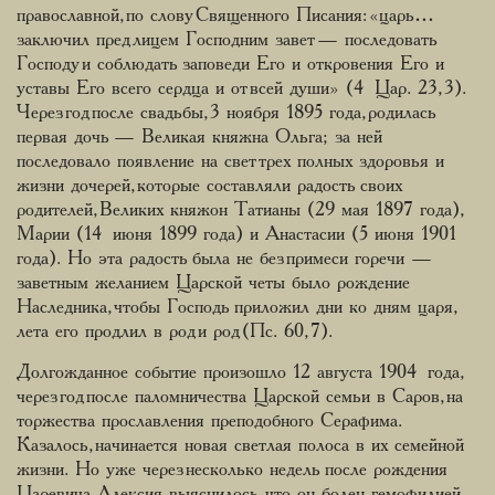
православной, по слову Священного Писания: «царь…
заключил пред лицем Господним завет — последовать
Господу и соблюдать заповеди Его и откровения Его и
уставы Его всего сердца и от всей души» (4 Цар. 23, 3).
Через год после свадьбы, 3 ноября 1895 года, родилась
первая дочь — Великая княжна Ольга; за ней
последовало появление на свет трех полных здоровья и
жизни дочерей, которые составляли радость своих
родителей, Великих княжон Татианы (29 мая 1897 года),
Марии (14 июня 1899 года) и Анастасии (5 июня 1901
года). Но эта радость была не без примеси горечи —
заветным желанием Царской четы было рождение
Наследника, чтобы Господь приложил дни ко дням царя,
лета его продлил в род и род (Пс. 60, 7).
Долгожданное событие произошло 12 августа 1904 года,
через год после паломничества Царской семьи в Саров, на
торжества прославления преподобного Серафима.
Казалось, начинается новая светлая полоса в их семейной
жизни. Но уже через несколько недель после рождения
Царевича Алексия выяснилось, что он болен гемофилией.