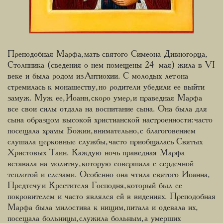
Преподобная Марфа, мать святого Симеона Дивногорца,
Столпника (сведения о нем помещены 24 мая) жила в VI
веке и была родом из Антиохии. С молодых лет она
стремилась к монашеству, но родители убедили ее выйти
замуж. Муж ее, Иоанн, скоро умер, и праведная Марфа
все свои силы отдала на воспитание сына. Она была для
сына образцом высокой христианской настроенности: часто
посещала храмы Божии, внимательно, с благоговением
слушала церковные службы, часто приобщалась Святых
Христовых Таин. Каждую ночь праведная Марфа
вставала на молитву, которую совершала с сердечной
теплотой и слезами. Особенно она чтила святого Иоанна,
Предтечу и Крестителя Господня, который был ее
покровителем и часто являлся ей в видениях. Преподобная
Марфа была милостива к нищим, питала и одевала их,
посещала больницы, служила больным, а умерших