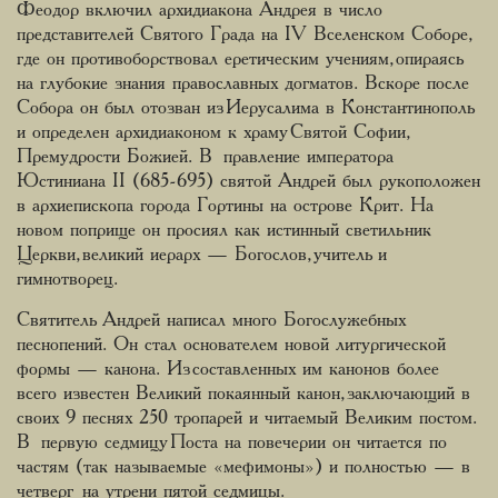
Феодор включил архидиакона Андрея в число
представителей Святого Града на IV Вселенском Соборе,
где он противоборствовал еретическим учениям, опираясь
на глубокие знания православных догматов. Вскоре после
Собора он был отозван из Иерусалима в Константинополь
и определен архидиаконом к храму Святой Софии,
Премудрости Божией. В правление императора
Юстиниана II (685-695) святой Андрей был рукоположен
в архиепископа города Гортины на острове Крит. На
новом поприще он просиял как истинный светильник
Церкви, великий иерарх — Богослов, учитель и
гимнотворец.
Святитель Андрей написал много Богослужебных
песнопений. Он стал основателем новой литургической
формы — канона. Из составленных им канонов более
всего известен Великий покаянный канон, заключающий в
своих 9 песнях 250 тропарей и читаемый Великим постом.
В первую седмицу Поста на повечерии он читается по
частям (так называемые «мефимоны») и полностью — в
четверг на утрени пятой седмицы.