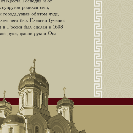
т Креста Господня и от
 супругов родился сын,
города, узнав об этом чуде,
елем чего был Елевсий (ученик
ы в России был сделан в 1608
ой руке, правой рукой Она