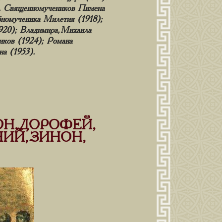
). Священномучеников Пимена
обномученика Милетия (1918);
920); Владимира, Михаила
иков (1924); Романа
на (1953).
, ДОРОФЕЙ,
ИЙ, ЗИНОН,