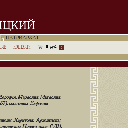
ИЦКИЙ
Ь
Й ПАТРИАРХАТ
НИЕ
КОНТАКТЫ
0
руб.
0
орофея, Мардония, Мигдония,
67), спостника Евфимия
нона; Харитона; Архонтиона;
нстантина Новаго царя (VII).