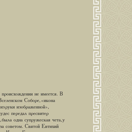
е происхождении не имеется. В
Вселенском Соборе, «икона
з руки изображенной»,
чудес передал пресвитер
была одна супружеская чета, у
 за советом. Святой Евтихий