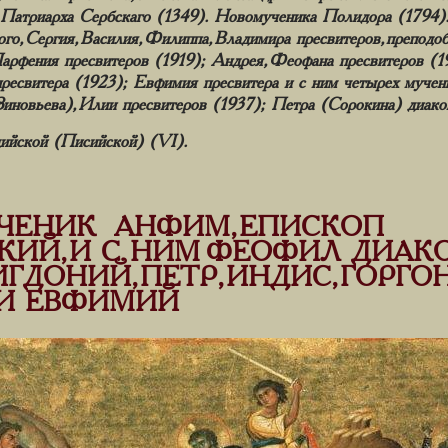
о Патриарха Сербскаго (1349). Новомученика Полидора (1794
ого, Сергия, Василия, Филиппа, Владимира пресвитеров, препод
арфения пресвитеров (1919); Андрея, Феофана пресвитеров (1
пресвитера (1923); Евфимия пресвитера и с ним четырех мучен
иновьева), Илии пресвитеров (1937); Петра (Сорокина) диако
йской (Писийской) (VI).
ЧЕНИК АНФИМ, ЕПИСКОП
ИЙ, И С НИМ ФЕОФИЛ ДИАКОН
ГДОНИЙ, ПЕТР, ИНДИС, ГОРГОН
И ЕВФИМИЙ