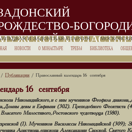
ЗАДОНСКИЙ
РОЖДЕСТВО-БОГОРОД
МУЖСКОЙ МОНАСТЫР
ЛИПЕЦКАЯ И ЗАДОНСКАЯ ЕПАРХИЯ
МОСКОВСКИ
ВНАЯ
НОВОСТИ
О МОНАСТЫРЕ
ТРЕБЫ
БИБЛИОТЕКА
ОБЩЕ
Публикации
/
/ Православный календарь 16 сентября
ендарь 16 сентября
скопа Никомидийского, и с ним мучеников Феофила диакона, Д
она, Домны девы и Евфимия (302). Преподобного Феоктиста (4
Власатого Милостивого, Ростовского чудотворца (1580).
реиской (I). Мучеников Василиссы Никомидийской (309); Зи
ченика Аристиона, епископа Александрии Сирской. Святого Ко