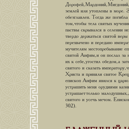
Дорофей, Мардоний, Мигдоний,
землей или утоплены в море. З
обезглавлен. Тогда же погибла
том, чтобы тела святых мучен
паствы скрывался в селении не
твердо держаться святой веры 
перехвачено и передано импера
мучителям местопребывание епи
святой Анфим, и он послал за 
их к себе, угостил обедом, а за
святого и сказать императору,
Христа и приняли святое Креще
епископ Анфим явился к царю, 
устрашить меня орудиями казни
устрашает только малодушных,
святого и усечь мечом. Еписко
302).