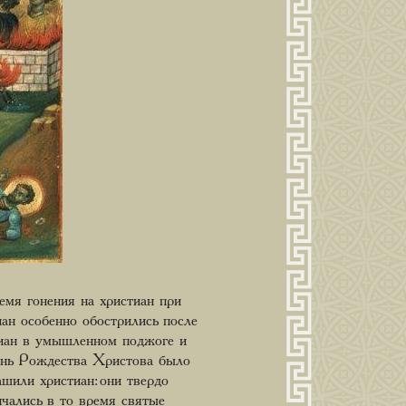
емя гонения на христиан при
н особенно обострились после
тиан в умышленном поджоге и
ень Рождества Христова было
шили христиан: они твердо
нчались в то время святые