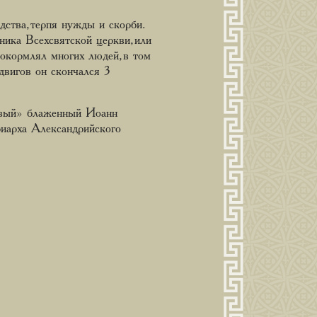
ства, терпя нужды и скорби.
ника Всехсвятской церкви, или
 окормлял многих людей, в том
двигов он скончался 3
ивый» блаженный Иоанн
риарха Александрийского