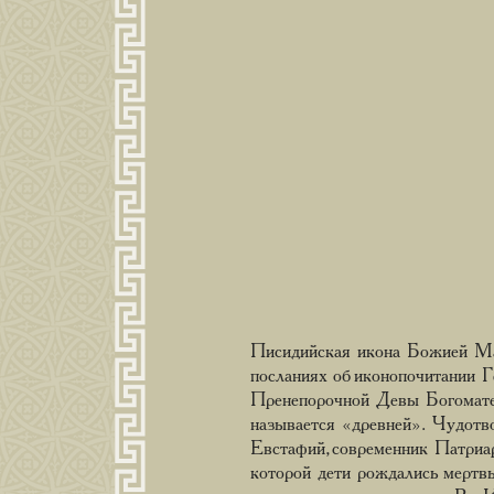
Писидийская икона Божией Мат
посланиях об иконопочитании Г
Пренепорочной Девы Богоматер
называется «древней». Чудотво
Евстафий, современник Патриар
которой дети рождались мертвы