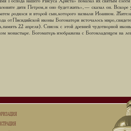
мя Господа нашего Иисуса Христа» помазал их святым елеем о
овите дитя Петром, и оно будет жить», — сказал он. Вскоре у
затем родился и второй сын, которого назвали Иоанном. Жители 
ода от Писидийской иконы Богоматери источалось миро, свидет
, память 22 апреля). Список с этой древней чудотворной икон
ом монастыре. Богоматерь изображена с Богомладенцем на лев
ОРИЗАЦИЯ
ИСТРАЦИЯ