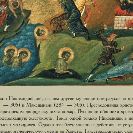
оп Никомидийский, и с ним другие мученики пострадали во вр
4 — 305) и Максимиане (284 — 305). Преследования христиа
ператорском дворце случился пожар. Язычники обвинили хрис
неслыханную жестокость. Так, в одной только Никомидии в д
тысяч молящихся. Однако эти бесчеловечные действия не устра
имали мученическую смерть за Христа. Так, страдальчески ско