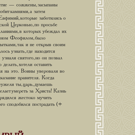
ругие — сожжены, засыпаны
бит камнями, а затем
 Евфимий, которые заботились о
ской Церковью, по просьбе
ланиями, в которых убеждал их
коном Феофилом, было
ытками, так и не открыв своим
ось узнать, где находится
узнали святого, но он позвал
о делать, хотели оставить
ся на это. Воины уверовали во
казание правителя. Когда
ужели ты, царь, думаешь
лает умереть за Христа! Казнь
орядился жестоко мучить
ого сподобился пострадать (+