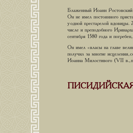
Блаженный Иоанн Ростовский М
Он не имел постоянного приста
у одной престарелой вдовицы. 
числе и преподобного Иринарха
сентября 1580 года и погребен,
Он имел «власы на главе вел
получил за многие исцеления, 
Иоанна Милостивого (VII в., п
ПИСИДИЙСКАЯ