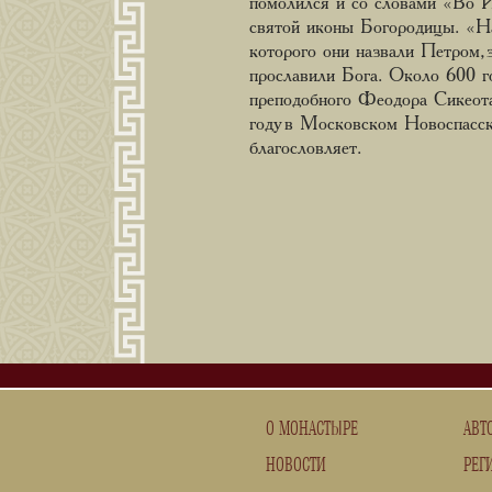
помолился и со словами «Во И
святой иконы Богородицы. «Наз
которого они назвали Петром, 
прославили Бога. Около 600 г
преподобного Феодора Сикеота
году в Московском Новоспасск
благословляет.
О МОНАСТЫРЕ
АВТ
НОВОСТИ
РЕГ