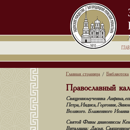
ГЛА
Главная страница
Библиотека
/
Православный кал
Священномученика Анфима, епи
Петра, Индиса, Горгония, Зин
Великого. Блаженного Иоанна 
Святой Фивы диакониссы Кенх
Виталиана; Дасьи. Священному