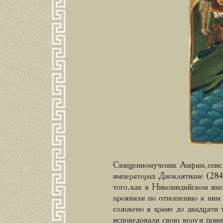
Священномученик Анфим, еписк
императорах Диоклитиане (28
того, как в Никомидийском им
проявили по отношению к ним 
сожжено в храме до двадцати 
исповедовали свою веру и прин