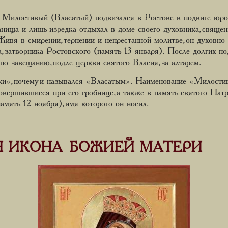
илостивый (Власатый) подвизался в Ростове в подвиге юрод
нища и лишь изредка отдыхал в доме своего духовника, священ
Живя в смирении, терпении и непрестанной молитве, он духовно
, затворника Ростовского (память 13 января). После долгих по
 по завещанию, подле церкви святого Власия, за алтарем.
ики», почему и назывался «Власатым». Наименование «Милост
совершившиеся при его гробнице, а также в память святого Пат
амять 12 ноября), имя которого он носил.
 ИКОНА БОЖИЕЙ МАТЕРИ