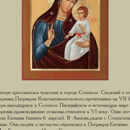
ери прославилась чудесами в городе Созополе. Сведений о е
ермана, Патриарха Константинопольского, прочитанных на VII 
и, находящаяся в Созополе Писидийском и источающая миро и
рения, происходившие от иконы, относятся к VI веку. Одно из 
ха Евтихия (память 6 апреля). В Амасии, рядом с Созополем, 
ми. Они, скорбя о несчастье, обратились к Патриарху Евтихию