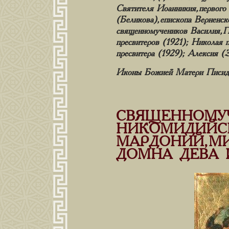
Святителя Иоанникия, первог
(Беликова), епископа Верненск
священномучеников Василия, П
пресвитеров (1921); Николая 
пресвитера (1929); Алексия (З
Иконы Божией Матери Писиди
СВЯЩЕННОМУ
НИКОМИДИЙСК
МАРДОНИЙ, МИ
ДОМНА ДЕВА 