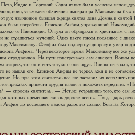
 Петр, Индис и Горгоний. Одни из них были усечены мечом, д
инон, воин, за смелые обличения императора Максимиана был по
 от рук язычников бывшая жрица, святая дева Домна, и святой
иков были погребены. Епископ Анфим, управлявший Никомидий
далеко от Никомидии. Оттуда он обращался к христианам с пос
и не страшиться мучений. Одно из его писем, посланное с диа
тору Максимиану. Феофил был подвергнут допросу и умер под п
скопа Анфима. Через некоторое время Максимиану все же удал
ним отряд воинов. На пути повстречался сам епископ. Воины не 
тем открыл, что он и есть тот, кого они ищут. Воины не знали, чт
 что не нашли его. Епископ Анфим не терпел лжи и не согласил
ние. Но при этом святитель все же заставил их исполнить при
тот приказал принести орудия казни и положить перед ним. «Не
? — спросил святитель. — Нет, не устрашишь того, кто сам же
 для которых временная жизнь дороже всего». Тогда царь расп
п Анфим до последнего вздоха радостно славил Бога, за Котор