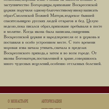
заступничество Богородицы, прихожане Воскресенской
церкви поручили одному благочестивому иноку написать
образ Смоленской Божией Матери, издревле бывшей
спасительницею русских людей от врагов и бед. Целую
неделю, пока писался образ, прихожане пребывали в посте
и молитве. Когда икона была написана, священник
Воскресенской церкви и народ перенесли ее в церковь и
поставили в особо устроенном месте. С того времени
моровая язва начала утихать, сначала в пределах
Воскресенского прихода, а затем и во всем городе. От
иконы Богоматери, поставленной в храме, совершилось
много чудесных исцелений, особенно от глазных болезней.
О МОНАСТЫРЕ
АВТОРИЗАЦИЯ