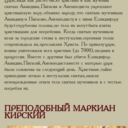
Царь, видя как растет число христиан и как мучения
святых Акиндина, Пигасия и Анемподиста укрепляют
христианскую веру, объявил народу, что святым мученикам
Акиндину и Пигасию, Анемподисту и с ними Елпидифору
будут отрублены головы, но тела их могут быть взяты
христианами для погребения. Когда святых мучеников
вели за городские стены к месту казни, огромная толпа
сопровождала их, прославляя Христа. По приказу царя,
воины уничтожили всех христиан (до 7000), шедших в
процессии. Вместе с другими был убит и Елпидифор.
Акиндин, Пигасий, Анемподист вместе с матерью царя
были сожжены на следующий день. Христиане, тайно
пришедшие ночью к месту казни святых, нашли
неповрежденные огнем тела святых мучеников и с честью
погребли их.
ПРЕПОДОБНЫЙ МАРКИАН
КИРСКИЙ