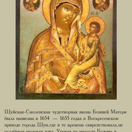
Шуйская-Смоленская чудотворная икона Божией Матери
была написана в 1654 — 1655 годах в Воскресенском
приходе города Шуи, где в те времена свирепствовала, не
ослабевая, моровая язва. Уповая на милость Божию и