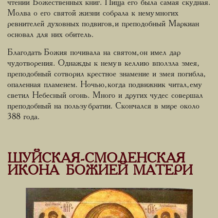
чтении Божественных книг. Пища его была самая скудная.
Молва о его святой жизни собрала к нему многих
ревнителей духовных подвигов, и преподобный Маркиан
основал для них обитель.
Благодать Божия почивала на святом, он имел дар
чудотворения. Однажды к нему в келлию вползла змея,
преподобный сотворил крестное знамение и змея погибла,
опаленная пламенем. Ночью, когда подвижник читал, ему
светил Небесный огонь. Много и других чудес совершал
преподобный на пользу братии. Скончался в мире около
388 года.
ШУЙСКАЯ-СМОЛЕНСКАЯ
ИКОНА БОЖИЕЙ МАТЕРИ