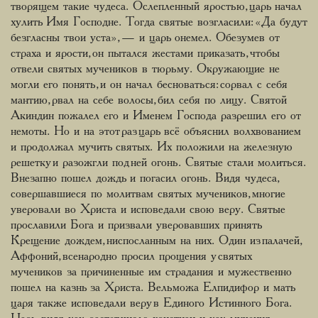
творящем такие чудеса. Ослепленный яростью, царь начал
хулить Имя Господне. Тогда святые возгласили: «Да будут
безгласны твои уста», — и царь онемел. Обезумев от
страха и ярости, он пытался жестами приказать, чтобы
отвели святых мучеников в тюрьму. Окружающие не
могли его понять, и он начал бесноваться: сорвал с себя
мантию, рвал на себе волосы, бил себя по лицу. Святой
Акиндин пожалел его и Именем Господа разрешил его от
немоты. Но и на этот раз царь всё объяснил волхвованием
и продолжал мучить святых. Их положили на железную
решетку и разожгли под ней огонь. Святые стали молиться.
Внезапно пошел дождь и погасил огонь. Видя чудеса,
совершавшиеся по молитвам святых мучеников, многие
уверовали во Христа и исповедали свою веру. Святые
прославили Бога и призвали уверовавших принять
Крещение дождем, ниспосланным на них. Один из палачей,
Аффоний, всенародно просил прощения у святых
мучеников за причиненные им страдания и мужественно
пошел на казнь за Христа. Вельможа Елпидифор и мать
царя также исповедали веру в Единого Истинного Бога.