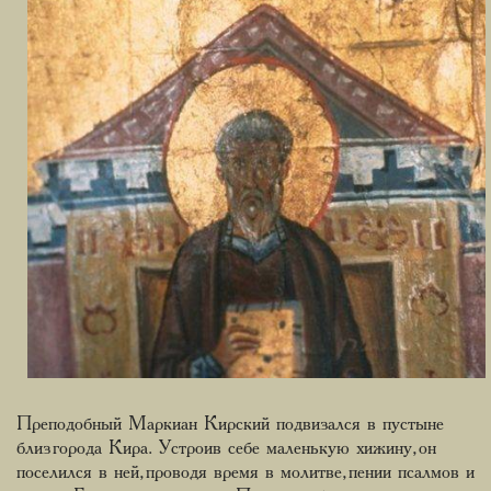
Преподобный Маркиан Кирский подвизался в пустыне
близ города Кира. Устроив себе маленькую хижину, он
поселился в ней, проводя время в молитве, пении псалмов и