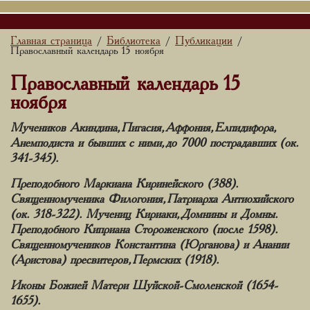
Главная страница
Библиотека
Публикации
/
/
/
Православный календарь 15 ноября
Православный календарь 15
ноября
Мучеников Акиндина, Пигасия, Аффония, Елпидифора,
Анемподиста и бывших с ними, до 7000 пострадавших (ок.
341-345).
Преподобного Маркиана Киринейского (388).
Священномученика Филогония, Патриарха Антиохийского
(ок. 318-322). Мучениц Кириаки, Домнины и Домны.
Преподобного Киприана Стороженского (после 1598).
Священномучеников Константина (Юрганова) и Анании
(Аристова) пресвитеров, Пермских (1918).
Иконы Божией Матери Шуйской-Смоленской (1654-
1655).