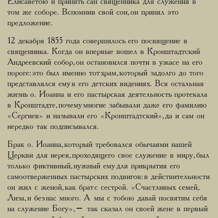
Елисаветою и принять сан священника для служения в
том же соборе. Вспомнив свой сон, он принял это
предложение.
12 декабря 1855 года совершилось его посвящение в
священника. Когда он впервые вошел в Кронштадтский
Андреевский собор, он остановился почти в ужасе на его
пороге: это был именно тот храм, который задолго до того
представлялся ему в его детских видениях. Вся остальная
жизнь о. Иоанна и его пастырская деятельность протекала
в Кронштадте, почему многие забывали даже его фамилию
«Сергиев» и называли его «Кронштадтский», да и сам он
нередко так подписывался.
Брак о. Иоанна, который требовался обычаями нашей
Церкви для иерея, проходящего свое служение в миру, был
только фиктивный, нужный ему для прикрытия его
самоотверженных пастырских подвигов: в действительности
он жил с женой, как брат с сестрой. «Счастливых семей,
Лиза, и без нас много. А мы с тобою давай посвятим себя
на служение Богу», – так сказал он своей жене в первый