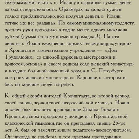
телеграммами текли к о. Иоанну и огромные суммы денег
на благотворительность. О размерах их можно судить
только приблизительно, ибо, получая деньги, о. Иоанн
тотчас же все раздавал. По самому минимальному подсчету,
чрез его руки проходило в год не менее одного миллиона
рублей (сумма по тому времени громадная!). На эти
деньги о. Иоанн ежедневно кормил тысячу нищих, устроил
в Кронштадте замечательное учреждение — «Дом
Трудолюбия» со школой, церковью, мастерскими и
приютом, основал в своем родном селе женский монастырь
и воздвиг большой каменный храм, а в С.-Петербурге
построил женский монастырь на Карповке, в котором и
был по кончине своей погребен.
К общей скорби жителей Кронштадта, во второй период
своей жизни, период своей всероссийской славы, о. Иоанн
должен был оставить преподавание Закона Божия в
Кронштадтском городском училище и в Кронштадтской
классической гимназии, где он преподавал свыше 25-ти
лет. А был он замечательным педагогом-законоучителем.
Он никогда не прибегал к тем приемам преподавания,