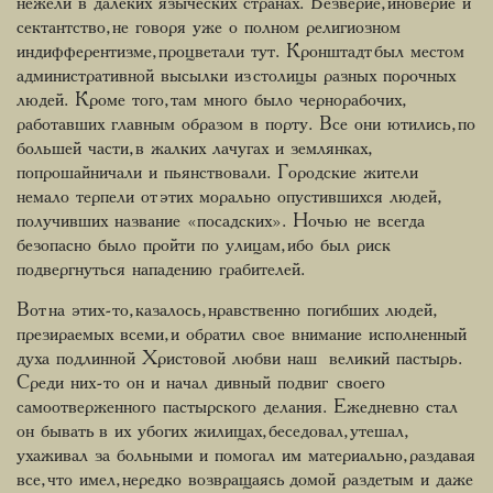
нежели в далеких языческих странах. Безверие, иноверие и
сектантство, не говоря уже о полном религиозном
индифферентизме, процветали тут. Кронштадт был местом
административной высылки из столицы разных порочных
людей. Кроме того, там много было чернорабочих,
работавших главным образом в порту. Все они ютились, по
большей части, в жалких лачугах и землянках,
попрошайничали и пьянствовали. Городские жители
немало терпели от этих морально опустившихся людей,
получивших название «посадских». Ночью не всегда
безопасно было пройти по улицам, ибо был риск
подвергнуться нападению грабителей.
Вот на этих-то, казалось, нравственно погибших людей,
презираемых всеми, и обратил свое внимание исполненный
духа подлинной Христовой любви наш великий пастырь.
Среди них-то он и начал дивный подвиг своего
самоотверженного пастырского делания. Ежедневно стал
он бывать в их убогих жилищах, беседовал, утешал,
ухаживал за больными и помогал им материально, раздавая
все, что имел, нередко возвращаясь домой раздетым и даже