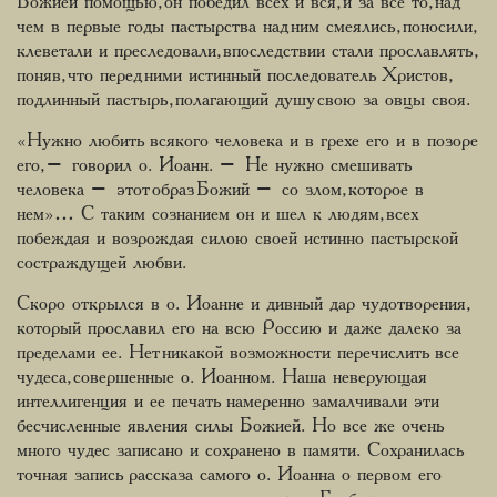
Божией помощью, он победил всех и вся, и за все то, над
чем в первые годы пастырства над ним смеялись, поносили,
клеветали и преследовали, впоследствии стали прославлять,
поняв, что перед ними истинный последователь Христов,
подлинный пастырь, полагающий душу свою за овцы своя.
«Нужно любить всякого человека и в грехе его и в позоре
его, – говорил о. Иоанн. – Не нужно смешивать
человека – этот образ Божий – со злом, которое в
нем»… С таким сознанием он и шел к людям, всех
побеждая и возрождая силою своей истинно пастырской
состраждущей любви.
Скоро открылся в о. Иоанне и дивный дар чудотворения,
который прославил его на всю Россию и даже далеко за
пределами ее. Нет никакой возможности перечислить все
чудеса, совершенные о. Иоанном. Наша неверующая
интеллигенция и ее печать намеренно замалчивали эти
бесчисленные явления силы Божией. Но все же очень
много чудес записано и сохранено в памяти. Сохранилась
точная запись рассказа самого о. Иоанна о первом его