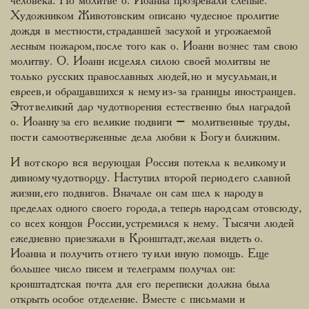
человека. По молитве о. Иоанна прозревали слепые.
Художником Животовским описано чудесное пролитие
дождя в местности, страдавшей засухой и угрожаемой
лесным пожаром, после того как о. Иоанн вознес там свою
молитву. О. Иоанн исцелял силою своей молитвы не
только русских православных людей, но и мусульман, и
евреев, и обращавшихся к нему из-за границы иностранцев.
Этот великий дар чудотворения естественно был наградой
о. Иоанну за его великие подвиги – молитвенные труды,
пост и самоотверженные дела любви к Богу и ближним.
И вот скоро вся верующая Россия потекла к великому и
дивному чудотворцу. Наступил второй период его славной
жизни, его подвигов. Вначале он сам шел к народу в
пределах одного своего города, а теперь народ сам отовсюду,
со всех концов России, устремился к нему. Тысячи людей
ежедневно приезжали в Кронштадт, желая видеть о.
Иоанна и получить от него ту или иную помощь. Еще
большее число писем и телеграмм получал он:
кронштадтская почта для его переписки должна была
открыть особое отделение. Вместе с письмами и