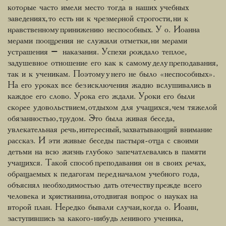
которые часто имели место тогда в наших учебных
заведениях, то есть ни к чрезмерной строгости, ни к
нравственному принижению неспособных. У о. Иоанна
мерами поощрения не служили отметки, ни мерами
устрашения – наказания. Успехи рождало теплое,
задушевное отношение его как к самому делу преподавания,
так и к ученикам. Поэтому у него не было «неспособных».
На его уроках все без исключения жадно вслушивались в
каждое его слово. Урока его ждали. Уроки его были
скорее удовольствием, отдыхом для учащихся, чем тяжелой
обязанностью, трудом. Это была живая беседа,
увлекательная речь, интересный, захватывающий внимание
рассказ. И эти живые беседы пастыря-отца с своими
детьми на всю жизнь глубоко запечатлевались в памяти
учащихся. Такой способ преподавания он в своих речах,
обращаемых к педагогам перед началом учебного года,
объяснял необходимостью дать отечеству прежде всего
человека и христианина, отодвигая вопрос о науках на
второй план. Нередко бывали случаи, когда о. Иоанн,
заступившись за какого-нибудь ленивого ученика,