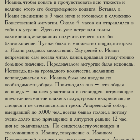
Иоанна, чтобы понять и прочувствовать всю тяжесть и
величие этого его беспримерного подвига. Вставал о.
Иоанн ежедневно в 3 часа ночи и готовился к служению
Божественной литургии. Около 4 часов он отправлялся в
собор к утрени. Здесь его уже встречали толпы
паломников, жаждавших получить от него хотя бы
благословение. Тут же было и множество нищих, которым
о. Иоанн раздавал милостыню. Заутреней о. Иоанн
непременно сам всегда читал канон, придавая этому чтению
большое значение. Перед началом литургии была исповедь.
Исповедь, из-за громадного количества желавших
исповедываться у о. Иоанна, была им введена, по
необходимости, общая. Производила она – эта общая
исповедь – на всех участников и очевидцев потрясающее
впечатление: многие каялись вслух, громко выкрикивая, не
стыдясь и не стесняясь, свои грехи. Андреевский собор,
вмещавший до 5.000 чел., всегда бывал полон, а потому
очень долго шло причащение и литургия раньше 12 час.
дня не оканчивалась. По свидетельству очевидцев и
сослуживших о. Иоанну, совершение о. Иоанном
Божественной литургии не поддается описанию. Ласковый