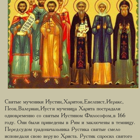
Святые мученики Иустин, Харитон, Евелпист, Иеракс,
Пеон, Валериан, Иуст и мученица Харита пострадали
одновременно со святым Иустином Философом, в 166
году. Они были приведены в Рим и заключены в темницу.
Перед судом градоначальника Рустика святые смело
исповедали свою веру во Христа. Рустик спросил святого