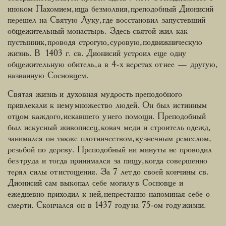
иноком Пахомием, ища безмолвия, преподобный Дионисий
перешел на Святую Луку, где восстановил запустевший
общежительный монастырь. Здесь святой жил как
пустынник, проводя строгую, суровую, подвижническую
жизнь. В 1403 г. св. Дионисий устроил еще одну
общежительную обитель, а в 4-х верстах от нее — другую,
названную Сосновцем.
Святая жизнь и духовная мудрость преподобного
привлекали к нему множество людей. Он был истинным
отцом каждого, искавшего у него помощи. Преподобный
был искусный живописец, ковач меди и строитель одежд,
занимался он также плотничеством, кузнечным ремеслом,
резьбой по дереву. Преподобный ни минуты не проводил
без труда и тогда принимался за пищу, когда совершенно
терял силы от истощения. За 7 лет до своей кончины св.
Дионисий сам выкопал себе могилу в Сосновце и
ежедневно приходил к ней, непрестанно напоминая себе о
смерти. Скончался он в 1437 году на 75-ом году жизни.