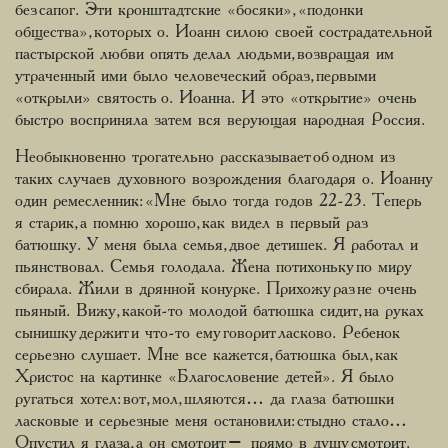
без сапог. Эти кронштадтские «босяки», «подонки
общества», которых о. Иоанн силою своей сострадательной
пастырской любви опять делал людьми, возвращая им
утраченный ими было человеческий образ, первыми
«открыли» святость о. Иоанна. И это «открытие» очень
быстро восприняла затем вся верующая народная Россия.
Необыкновенно трогательно рассказывает об одном из
таких случаев духовного возрождения благодаря о. Иоанну
один ремесленник: «Мне было тогда годов 22-23. Теперь
я старик, а помню хорошо, как видел в первый раз
батюшку. У меня была семья, двое детишек. Я работал и
пьянствовал. Семья голодала. Жена потихоньку по миру
сбирала. Жили в дрянной конурке. Прихожу раз не очень
пьяный. Вижу, какой-то молодой батюшка сидит, на руках
сынишку держит и что-то ему говорит ласково. Ребенок
серьезно слушает. Мне все кажется, батюшка был, как
Христос на картинке «Благословение детей». Я было
ругаться хотел: вот, мол, шляются… да глаза батюшки
ласковые и серьезные меня остановили: стыдно стало…
Опустил я глаза, а он смотрит – прямо в душу смотрит.