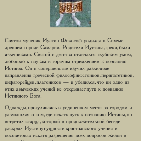
Святой мученик Иустин Философ родился в Сихеме —
древнем городе Самарии. Родители Иустина, греки, были
язычниками. Святой с детства отличался глубоким умом,
любовью к наукам и горячим стремлением к познанию
Истины. Он в совершенстве изучил различные
направления греческой философии: стоиков, перипатетиков,
пифагорейцев, платоников — и убедился, что ни одно из
этих языческих учений не открывает пути к познанию
Истинного Бога.
Однажды, прогуливаясь в уединенном месте за городом и
размышляя о том, где искать путь к познанию Истины, он
встретил старца, который в продолжительной беседе
раскрыл Иустину сущность христианского учения и
посоветовал искать разрешения всех вопросов жизни в