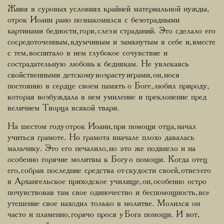
Живя в суровых условиях крайней материальной нужды,
отрок Иоанн рано познакомился с безотрадными
картинами бедности, горя, слез и страданий. Это сделало его
сосредоточенным, вдумчивым и замкнутым в себе и, вместе
с тем, воспитало в нем глубокое сочувствие и
сострадательную любовь к беднякам. Не увлекаясь
свойственными детскому возрасту играми, он, нося
постоянно в сердце своем память о Боге, любил природу,
которая возбуждала в нем умиление и преклонение пред
величием Творца всякой твари.
На шестом году отрок Иоанн, при помощи отца, начал
учиться грамоте. Но грамота вначале плохо давалась
мальчику. Это его печалило, но это же подвигло и на
особенно горячие молитвы к Богу о помощи. Когда отец
его, собрав последние средства от скудости своей, отвез его
в Архангельское приходское училище, он, особенно остро
почувствовав там свое одиночество и беспомощность, все
утешение свое находил только в молитве. Молился он
часто и пламенно, горячо прося у Бога помощи. И вот,