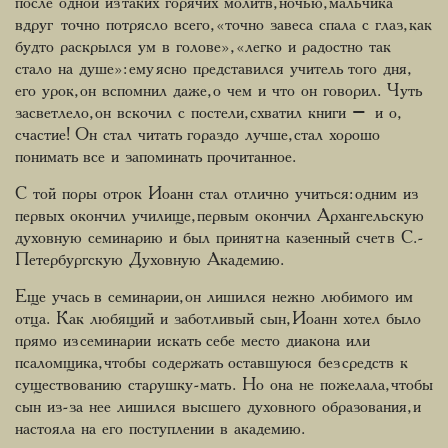
после одной из таких горячих молитв, ночью, мальчика
вдруг точно потрясло всего, «точно завеса спала с глаз, как
будто раскрылся ум в голове», «легко и радостно так
стало на душе»: ему ясно представился учитель того дня,
его урок, он вспомнил даже, о чем и что он говорил. Чуть
засветлело, он вскочил с постели, схватил книги – и о,
счастие! Он стал читать гораздо лучше, стал хорошо
понимать все и запоминать прочитанное.
С той поры отрок Иоанн стал отлично учиться: одним из
первых окончил училище, первым окончил Архангельскую
духовную семинарию и был принят на казенный счет в С.-
Петербургскую Духовную Академию.
Еще учась в семинарии, он лишился нежно любимого им
отца. Как любящий и заботливый сын, Иоанн хотел было
прямо из семинарии искать себе место диакона или
псаломщика, чтобы содержать оставшуюся без средств к
существованию старушку-мать. Но она не пожелала, чтобы
сын из-за нее лишился высшего духовного образования, и
настояла на его поступлении в академию.