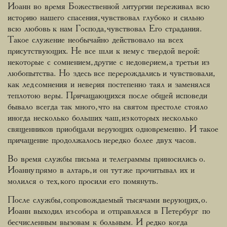
Иоанн во время Божественной литургии переживал всю
историю нашего спасения, чувствовал глубоко и сильно
всю любовь к нам Господа, чувствовал Его страдания.
Такое служение необычайно действовало на всех
присутствующих. Не все шли к нему с твердой верой:
некоторые с сомнением, другие с недоверием, а третьи из
любопытства. Но здесь все перерождались и чувствовали,
как лед сомнения и неверия постепенно таял и заменялся
теплотою веры. Причащающихся после общей исповеди
бывало всегда так много, что на святом престоле стояло
иногда несколько больших чаш, из которых несколько
священников приобщали верующих одновременно. И такое
причащение продолжалось нередко более двух часов.
Во время службы письма и телеграммы приносились о.
Иоанну прямо в алтарь, и он тут же прочитывал их и
молился о тех, кого просили его помянуть.
После службы, сопровождаемый тысячами верующих, о.
Иоанн выходил из собора и отправлялся в Петербург по
бесчисленным вызовам к больным. И редко когда