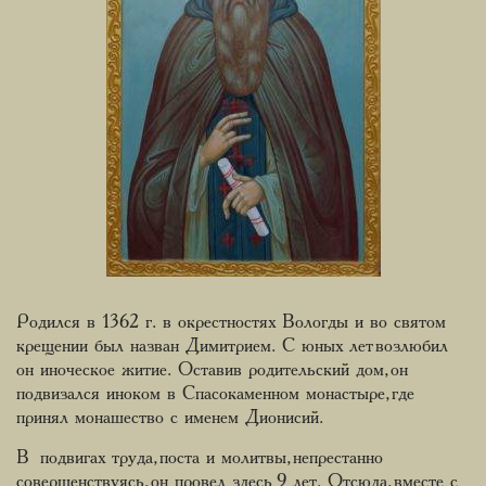
Родился в 1362 г. в окрестностях Вологды и во святом
крещении был назван Димитрием. С юных лет возлюбил
он иноческое житие. Оставив родительский дом, он
подвизался иноком в Спасокаменном монастыре, где
принял монашество с именем Дионисий.
В подвигах труда, поста и молитвы, непрестанно
совершенствуясь, он провел здесь 9 лет. Отсюда, вместе с