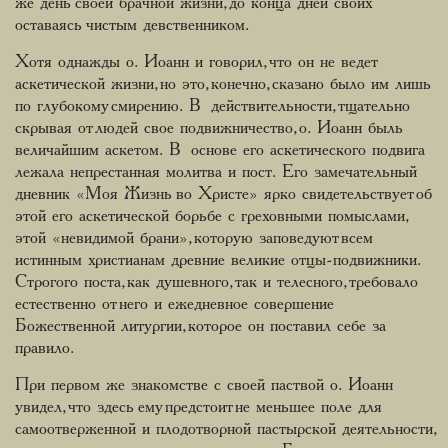
же день своей брачной жизни, до конца дней своих
оставаясь чистым девственником.
Хотя однажды о. Иоанн и говорил, что он не ведет
аскетической жизни, но это, конечно, сказано было им лишь
по глубокому смирению. В действительности, тщательно
скрывая от людей свое подвижничество, о. Иоанн быль
величайшим аскетом. В основе его аскетического подвига
лежала непрестанная молитва и пост. Его замечательный
дневник «Моя Жизнь во Христе» ярко свидетельствует об
этой его аскетической борьбе с греховными помыслами,
этой «невидимой брани», которую заповедуют всем
истинным христианам древние великие отцы-подвижники.
Строгого поста, как душевного, так и телесного, требовало
естественно от него и ежедневное совершение
Божественной литургии, которое он поставил себе за
правило.
При первом же знакомстве с своей паствой о. Иоанн
увидел, что здесь ему предстоит не меньшее поле для
самоотверженной и плодотворной пастырской деятельности,