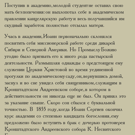
Поступив в академию, молодой студент не оставил свою
мать без попечения: он выхлопотал себе в академическом
правлении канцелярскую работу и весь получавшийся им
скудный заработок полностью отсылал матери.
Учась в академии, Иоанн первоначально склонялся
посвятить себя миссионерской работе среди дикарей
Сибири и Северной Америки. Но Промыслу Божию
угодно было призвать его к иного рода пастырской
деятельности. Размышляя однажды о предстоящем ему
служении Церкви Христовой во время уединенной
прогулки по академическому саду, он, вернувшись домой,
заснул и во сне увидел себя священником, служащим в
Кронштадтском Андреевском соборе, в котором в
действительности он никогда еще не был. Он принял это
за указание свыше. Скоро сон сбылся с буквальной
точностью. В 1855 году, когда Иоанн Сергиев окончил
курс академии со степенью кандидата богословия, ему
предложено было вступить в брак с дочерью протоиерея
Кронштадтского Андреевского собора К. Несвитского