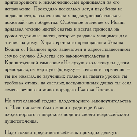
приговоренного к исключению, сам принимался за его
исправление. Проходило несколько лет, и из ребенка, не
подававшего, казалось, никаких надежд, вырабатывался
полезный член общества. Особенное значение о. Иоанн
придавал чтению житий святых и всегда приносил на
уроки отдельные жития, которые раздавал учащимся для
чтения на дому. Характер такого преподавания Закона
Божия о. Иоанном ярко запечатлен в адресе, поднесенном
ему по случаю 25-летия его законоучительства в
Кронштадтской гимназии: «Не сухую схоластику ты детям
преподавал, не мертвую формулу – тексты и изречения –
ты им излагал, не заученных только на память уроков ты
требовал от них; на светлых, восприимчивых душах ты сеял
семена вечного и животворящего Глагола Божия».
Но этот славный подвиг плодотворного законоучительства
о. Иоанн должен был оставить ради еще более
плодотворного и широкого подвига своего всероссийского
душепопечения.
Надо только представить себе, как проходил день у о.