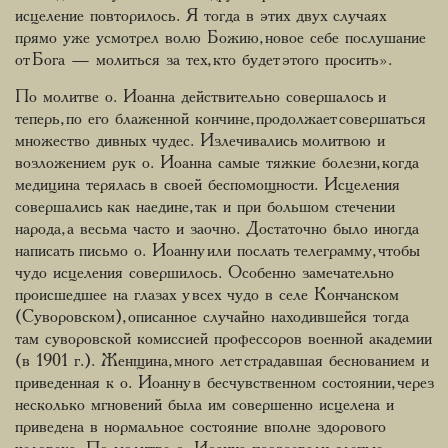
исцеление повторилось. Я тогда в этих двух случаях
прямо уже усмотрел волю Божию, новое себе послушание
от Бога — молиться за тех, кто будет этого просить».
По молитве о. Иоанна действительно совершалось и
теперь, по его блаженной кончине, продолжает совершаться
множество дивных чудес. Излечивались молитвою и
возложением рук о. Иоанна самые тяжкие болезни, когда
медицина терялась в своей беспомощности. Исцеления
совершались как наедине, так и при большом стечении
народа, а весьма часто и заочно. Достаточно было иногда
написать письмо о. Иоанну или послать телеграмму, чтобы
чудо исцеления совершилось. Особенно замечательно
происшедшее на глазах у всех чудо в селе Кончанском
(Суворовском), описанное случайно находившейся тогда
там суворовской комиссией профессоров военной академии
(в 1901 г.). Женщина, много лет страдавшая беснованием и
приведенная к о. Иоанну в бесчувственном состоянии, через
несколько мгновений была им совершенно исцелена и
приведена в нормальное состояние вполне здорового