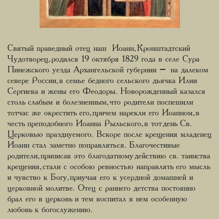
Святый праведный отец наш Иоанн, Кронштадтский
Чудотворец, родился 19 октября 1829 года в селе Сура
Пинежского уезда Архангельской губернии – на далеком
севере России, в семье бедного сельского дьячка Илии
Сергиева и жены его Феодоры. Новорожденный казался
столь слабым и болезненным, что родители поспешили
тотчас же окрестить его, причем нарекли его Иоанном, в
честь преподобного Иоанна Рыльского, в тот день Св.
Церковью празднуемого. Вскоре после крещения младенец
Иоанн стал заметно поправляться. Благочестивые
родители, приписав это благодатному действию св. таинства
крещения, стали с особою ревностью направлять его мысль
и чувство к Богу, приучая его к усердной домашней и
церковной молитве. Отец с раннего детства постоянно
брал его в церковь и тем воспитал в нем особенную
любовь к богослужению.