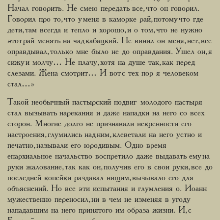
Начал говорить. Не смею передать все, что он говорил.
Говорил про то, что у меня в каморке рай, потому что где
дети, там всегда и тепло и хорошо, и о том, что не нужно
этот рай менять на чад кабацкий. Не винил он меня, нет, все
оправдывал, только мне было не до оправдания. Ушел он, я
сижу и молчу… Не плачу, хотя на душе так, как перед
слезами. Жена смотрит… И вот с тех пор я человеком
стал…»
Такой необычный пастырский подвиг молодого пастыря
стал вызывать нарекания и даже нападки на него со всех
сторон. Многие долго не признавали искренности его
настроения, глумились над ним, клеветали на него устно и
печатно, называли его юродивым. Одно время
епархиальное начальство воспретило даже выдавать ему на
руки жалование, так как он, получив его в свои руки, все до
последней копейки раздавал нищим, вызывало его для
объяснений. Но все эти испытания и глумления о. Иоанн
мужественно переносил, ни в чем не изменяя в угоду
нападавшим на него принятого им образа жизни. И, с