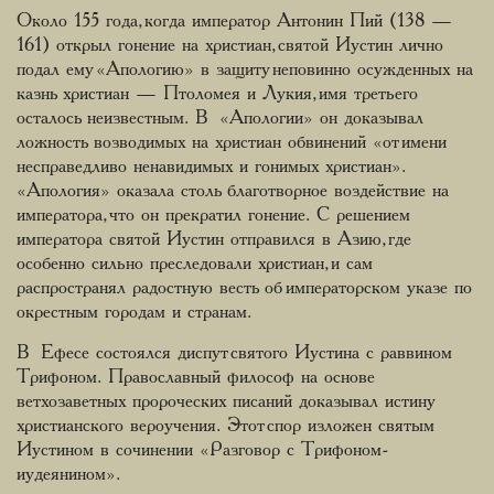
Около 155 года, когда император Антонин Пий (138 —
161) открыл гонение на христиан, святой Иустин лично
подал ему «Апологию» в защиту неповинно осужденных на
казнь христиан — Птоломея и Лукия, имя третьего
осталось неизвестным. В «Апологии» он доказывал
ложность возводимых на христиан обвинений «от имени
несправедливо ненавидимых и гонимых христиан».
«Апология» оказала столь благотворное воздействие на
императора, что он прекратил гонение. С решением
императора святой Иустин отправился в Азию, где
особенно сильно преследовали христиан, и сам
распространял радостную весть об императорском указе по
окрестным городам и странам.
В Ефесе состоялся диспут святого Иустина с раввином
Трифоном. Православный философ на основе
ветхозаветных пророческих писаний доказывал истину
христианского вероучения. Этот спор изложен святым
Иустином в сочинении «Разговор с Трифоном-
иудеянином».