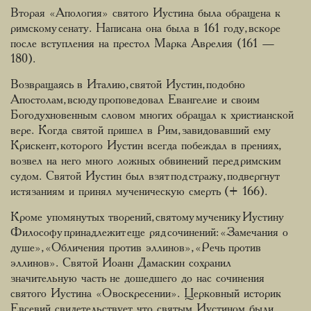
Вторая «Апология» святого Иустина была обращена к
римскому сенату. Написана она была в 161 году, вскоре
после вступления на престол Марка Аврелия (161 —
180).
Возвращаясь в Италию, святой Иустин, подобно
Апостолам, всюду проповедовал Евангелие и своим
Богодухновенным словом многих обращал к христианской
вере. Когда святой пришел в Рим, завидовавший ему
Крискент, которого Иустин всегда побеждал в прениях,
возвел на него много ложных обвинений перед римским
судом. Святой Иустин был взят под стражу, подвергнут
истязаниям и принял мученическую смерть (+ 166).
Кроме упомянутых творений, святому мученику Иустину
Философу принадлежит еще ряд сочинений: «Замечания о
душе», «Обличения против эллинов», «Речь против
эллинов». Святой Иоанн Дамаскин сохранил
значительную часть не дошедшего до нас сочинения
святого Иустина «О воскресении». Церковный историк
Евсевий свидетельствует, что святым Иустином были