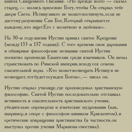
книгах Священного Писания. «Но прежде всего — сказал
старец, — молись прилежно Богу, чтобы Он открыл тебе
двери Света. Истину никто не может постигнуть, если не
даст ему разумения Сам Бог, Который открывает ее
каждому, кто ищет Его с молитвою и любовью».
На 30-м году жизни Иустин принял святое Крещение
(между 133 и 137 годами). С того времени свои дарования
и обширные философские познания святой Иустин
посвятил проповеди Евангелия среди язычников. Он начал
странствовать по Римской империи, всюду сея семена
спасительной веры. «Кто может возвещать Истину и не
возвещает, тот будет осужден Богом», — писал он.
Иустин открыл училище, где проповедовал христианскую
философию. Святой Иустин последовательно отстаивал
истинность и спасительность христианского учения,
убедительно опровергая и языческие мудрования (как,
например, в споре с философом-киником Крискентом), и
еретические извращения христианства (в частности, он
выступал против учения Маркиона-гностика).