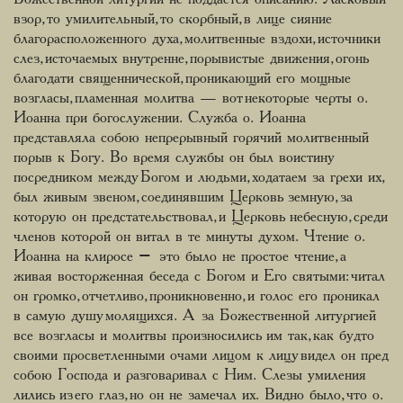
взор, то умилительный, то скорбный, в лице сияние
благорасположенного духа, молитвенные вздохи, источники
слез, источаемых внутренне, порывистые движения, огонь
благодати священнической, проникающий его мощные
возгласы, пламенная молитва — вот некоторые черты о.
Иоанна при богослужении. Служба о. Иоанна
представляла собою непрерывный горячий молитвенный
порыв к Богу. Во время службы он был воистину
посредником между Богом и людьми, ходатаем за грехи их,
был живым звеном, соединявшим Церковь земную, за
которую он предстательствовал, и Церковь небесную, среди
членов которой он витал в те минуты духом. Чтение о.
Иоанна на клиросе – это было не простое чтение, а
живая восторженная беседа с Богом и Его святыми: читал
он громко, отчетливо, проникновенно, и голос его проникал
в самую душу молящихся. А за Божественной литургией
все возгласы и молитвы произносились им так, как будто
своими просветленными очами лицом к лицу видел он пред
собою Господа и разговаривал с Ним. Слезы умиления
лились из его глаз, но он не замечал их. Видно было, что о.