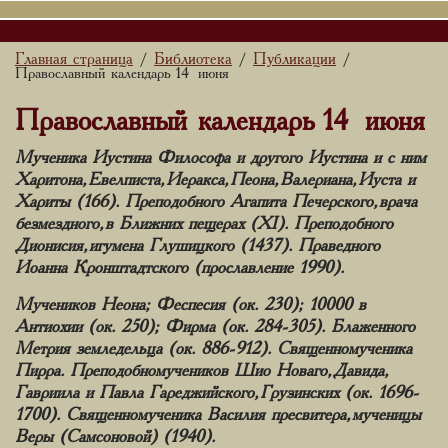
Главная страница
Библиотека
Публикации
/
/
/
Православный календарь 14 июня
Православный календарь 14 июня
Мученика Иустина Философа и другого Иустина и с ним
Харитона, Евелписта, Иеракса, Пеона, Валериана, Иуста и
Хариты (166). Преподобного Агапита Печерского, врача
безмездного, в Ближних пещерах (XI). Преподобного
Дионисия, игумена Глушицкого (1437). Праведного
Иоанна Кронштадтского (прославление 1990).
Мучеников Неона; Феспесия (ок. 230); 10000 в
Антиохии (ок. 250); Фирма (ок. 284-305). Блаженного
Метрия земледельца (ок. 886-912). Священномученика
Пирра. Преподобномучеников Шио Новаго, Давида,
Гавриила и Павла Гареджийского, Грузинских (ок. 1696-
1700). Священномученика Василия пресвитера, мученицы
Веры (Самсоновой) (1940).