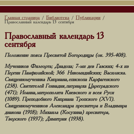
Главная страница
Библиотека
Публикации
/
/
/
Православный календарь 13 сентября
Православный календарь 13
сентября
Положение пояса Пресвятой Богородицы (ок. 395-408).
Мучеников Филеорта; Диадоха; 7-ми дев Газских; 4-х из
Пергии Памфилийской; 366 Никомидийских; Василиска.
Священномученика Киприана, епископа Карфагенского
(258). Святителей Геннадия, патриарха Цареградского
(471); Иоанна, митрополита Киевского и всея Руси
(1089). Преподобного Киприана Тропского (XVI).
Священномучеников Александра пресвитера и Владимира
диакона (1918); Михаила (Косухина) пресвитера,
Тверского (1937); Димитрия (1938).