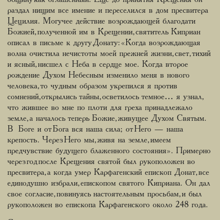
раздал нищим все имение и переселился в дом пресвитера
Цецилия. Могучее действие возрождающей благодати
Божией, полученной им в Крещении, святитель Киприан
описал в письме к другу Донату: «Когда возрождающая
волна очистила нечистоты моей прежней жизни, свет, тихий
и ясный, нисшел с Неба в сердце мое. Когда второе
рождение Духом Небесным изменило меня в нового
человека, то чудным образом укрепился я против
сомнений,открылись тайны, осветилось темное… я узнал,
что жившее во мне по плоти для греха принадлежало
земле, а началось теперь Божие, живущее Духом Святым.
В Боге и от Бога вся наша сила; от Него — наша
крепость. Через Него мы, живя на земле, имеем
предчувствие будущего блаженного состояния». Примерно
через год после Крещения святой был рукоположен во
пресвитера, а когда умер Карфагенский епископ Донат, все
единодушно избрали, епископом святого Киприана. Он дал
свое согласие, повинуясь настоятельным просьбам, и был
рукоположен во епископа Карфагенского около 248 года.