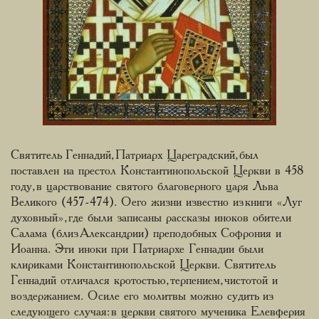
Святитель Геннадий, Патриарх Цареградский, был
поставлен на престол Константинопольской Церкви в 458
году, в царствование святого благоверного царя Льва
Великого (457-474). О его жизни известно из книги «Луг
духовный», где были записаны рассказы иноков обители
Салама (близ Александрии) преподобных Софрония и
Иоанна. Эти иноки при Патриархе Геннадии были
клириками Константинопольской Церкви. Святитель
Геннадий отличался кротостью, терпением, чистотой и
воздержанием. О силе его молитвы можно судить из
следующего случая: в церкви святого мученика Елевферия