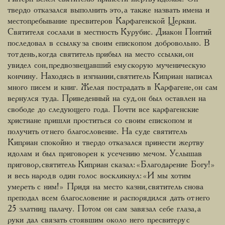
твердо отказался выполнить это, а также назвать имена и
местопребывание пресвитеров Карфагенской Церкви.
Святителя сослали в местность Курубис. Диакон Понтий
последовал в ссылку за своим епископом добровольно. В
тот день, когда святитель прибыл на место ссылки, он
увидел сон, предвозвещавший ему скорую мученическую
кончину. Находясь в изгнании, святитель Киприан написал
много писем и книг. Желая пострадать в Карфагене, он сам
вернулся туда. Приведенный на суд, он был оставлен на
свободе до следующего года. Почти все карфагенские
христиане пришли проститься со своим епископом и
получить от него благословение. На суде святитель
Киприан спокойно и твердо отказался принести жертву
идолам и был приговорен к усечению мечом. Услышав
приговор, святитель Киприан сказал: «Благодарение Богу!»
и весь народ в один голос воскликнул: «И мы хотим
умереть с ним!» Придя на место казни, святитель снова
преподал всем благословение и распорядился дать от него
25 златниц палачу. Потом он сам завязал себе глаза, а
руки дал связать стоявшим около него пресвитеру с