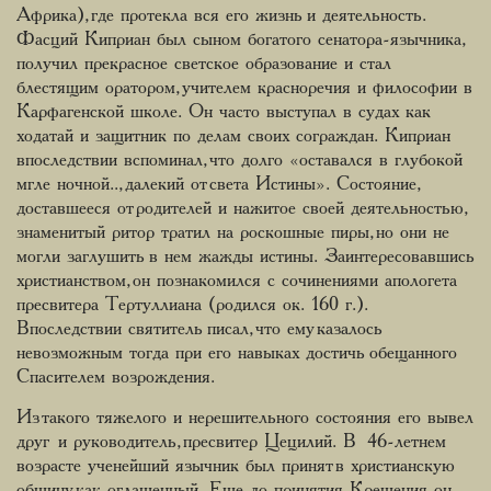
Африка), где протекла вся его жизнь и деятельность.
Фасций Киприан был сыном богатого сенатора-язычника,
получил прекрасное светское образование и стал
блестящим оратором, учителем красноречия и философии в
Карфагенской школе. Он часто выступал в судах как
ходатай и защитник по делам своих сограждан. Киприан
впоследствии вспоминал, что долго «оставался в глубокой
мгле ночной.., далекий от света Истины». Состояние,
доставшееся от родителей и нажитое своей деятельностью,
знаменитый ритор тратил на роскошные пиры, но они не
могли заглушить в нем жажды истины. Заинтересовавшись
христианством, он познакомился с сочинениями апологета
пресвитера Тертуллиана (родился ок. 160 г.).
Впоследствии святитель писал, что ему казалось
невозможным тогда при его навыках достичь обещанного
Спасителем возрождения.
Из такого тяжелого и нерешительного состояния его вывел
друг и руководитель, пресвитер Цецилий. В 46-летнем
возрасте ученейший язычник был принят в христианскую
общину как оглашенный. Еще до принятия Крещения он