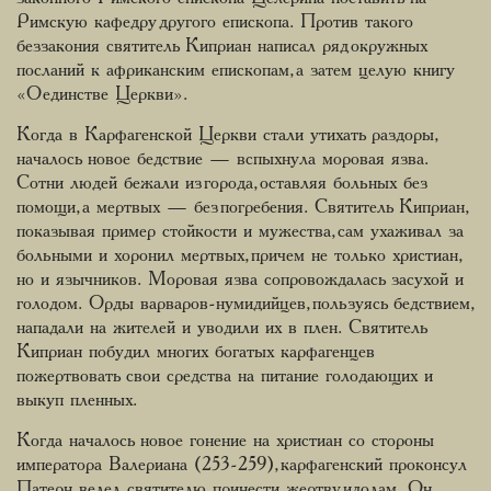
Римскую кафедру другого епископа. Против такого
беззакония святитель Киприан написал ряд окружных
посланий к африканским епископам, а затем целую книгу
«О единстве Церкви».
Когда в Карфагенской Церкви стали утихать раздоры,
началось новое бедствие — вспыхнула моровая язва.
Сотни людей бежали из города, оставляя больных без
помощи, а мертвых — без погребения. Святитель Киприан,
показывая пример стойкости и мужества, сам ухаживал за
больными и хоронил мертвых, причем не только христиан,
но и язычников. Моровая язва сопровождалась засухой и
голодом. Орды варваров-нумидийцев, пользуясь бедствием,
нападали на жителей и уводили их в плен. Святитель
Киприан побудил многих богатых карфагенцев
пожертвовать свои средства на питание голодающих и
выкуп пленных.
Когда началось новое гонение на христиан со стороны
императора Валериана (253-259), карфагенский проконсул
Патерн велел святителю принести жертву идолам. Он