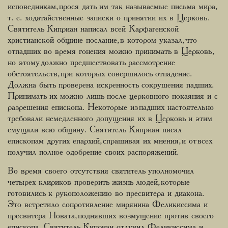
исповедникам, прося дать им так называемые письма мира,
т. е. ходатайственные записки о принятии их в Церковь.
Святитель Киприан написал всей Карфагенской
христианской общине послание, в котором указал, что
отпадших во время гонения можно принимать в Церковь,
но этому должно предшествовать рассмотрение
обстоятельств, при которых совершилось отпадение.
Должна быть проверена искренность сокрушения падших.
Принимать их можно лишь после церковного покаяния и с
разрешения епископа. Некоторые из падших настоятельно
требовали немедленного допущения их в Церковь и этим
смущали всю общину. Святитель Киприан писал
епископам других епархий, спрашивая их мнения, и от всех
получил полное одобрение своих распоряжений.
Во время своего отсутствия святитель уполномочил
четырех клириков проверить жизнь людей, которые
готовились к рукоположению во пресвитера и диакона.
Это встретило сопротивление мирянина Феликиссима и
пресвитера Новата, поднявших возмущение против своего
епископа. Святитель Киприан отлучил Феликиссима и