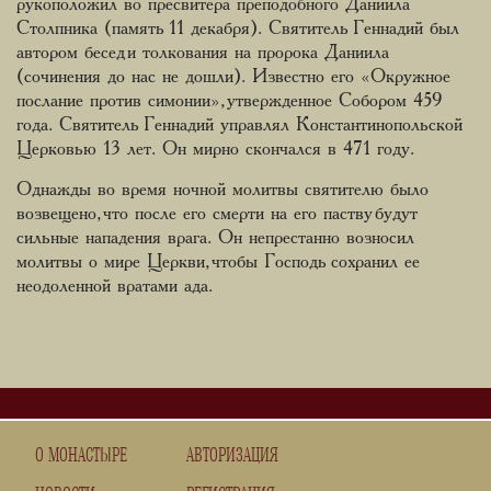
рукоположил во пресвитера преподобного Даниила
Столпника (память 11 декабря). Святитель Геннадий был
автором бесед и толкования на пророка Даниила
(сочинения до нас не дошли). Известно его «Окружное
послание против симонии», утвержденное Собором 459
года. Святитель Геннадий управлял Константинопольской
Церковью 13 лет. Он мирно скончался в 471 году.
Однажды во время ночной молитвы святителю было
возвещено, что после его смерти на его паству будут
сильные нападения врага. Он непрестанно возносил
молитвы о мире Церкви, чтобы Господь сохранил ее
неодоленной вратами ада.
О МОНАСТЫРЕ
АВТОРИЗАЦИЯ