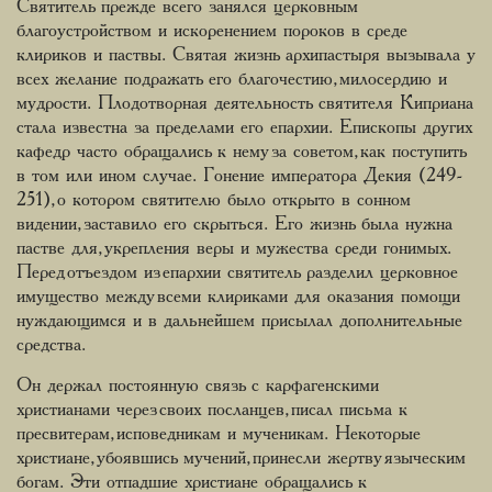
Святитель прежде всего занялся церковным
благоустройством и искоренением пороков в среде
клириков и паствы. Святая жизнь архипастыря вызывала у
всех желание подражать его благочестию, милосердию и
мудрости. Плодотворная деятельность святителя Киприана
стала известна за пределами его епархии. Епископы других
кафедр часто обращались к нему за советом, как поступить
в том или ином случае. Гонение императора Декия (249-
251), о котором святителю было открыто в сонном
видении, заставило его скрыться. Его жизнь была нужна
пастве для, укрепления веры и мужества среди гонимых.
Перед отъездом из епархии святитель разделил церковное
имущество между всеми клириками для оказания помощи
нуждающимся и в дальнейшем присылал дополнительные
средства.
Он держал постоянную связь с карфагенскими
христианами через своих посланцев, писал письма к
пресвитерам, исповедникам и мученикам. Некоторые
христиане, убоявшись мучений, принесли жертву языческим
богам. Эти отпадшие христиане обращались к