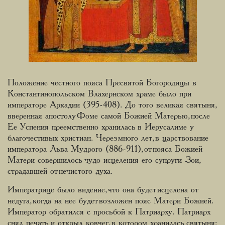
Положение честного пояса Пресвятой Богородицы в
Константинопольском Влахернском храме было при
императоре Аркадии (395-408). До того великая святыня,
вверенная апостолу Фоме самой Божией Матерью, после
Ее Успения преемственно хранилась в Иерусалиме у
благочестивых христиан. Через много лет, в царствование
императора Льва Мудрого (886-911), от пояса Божией
Матери совершилось чудо исцеления его супруги Зои,
страдавшей от нечистого духа.
Императрице было видение, что она будет исцелена от
недуга, когда на нее будет возложен пояс Матери Божией.
Император обратился с просьбой к Патриарху. Патриарх
снял печать и открыл ковчег, в котором хранилась святыня: