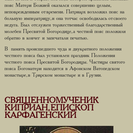
пояс Матери Божией оказался совершенно целым,
неповрежденным от времени. Патриарх возложил пояс на
больную императрицу, и она тотчас освободилась от своего
недуга. Был отслужен торжественный благодарственный
молебен Пресвятой Богородице, а честной пояс положили
обратно в ковчег и запечатали печатью.
В память происшедшего чуда и двукратного положения
честного пояса был установлен праздник Положения
честного пояса Пресвятой Богородицы. Частицы святого
пояса Богоматери находятся в Афонском Ватопедском
монастыре, в Трирском монастыре и в Грузии.
СВЯЩЕННОМУЧЕНИК
КИПРИАН, ЕПИСКОП
КАРФАГЕНСКИЙ