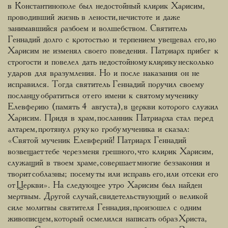
в Константинополе был недостойный клирик Харисим,
проводивший жизнь в лености, нечистоте и даже
занимавшийся разбоем и волшебством. Святитель
Геннадий долго с кротостью и терпением увещевал его, но
Харисим не изменял своего поведения. Патриарх прибег к
строгости и повелел дать недостойному клирику несколько
ударов для вразумления. Но и после наказания он не
исправился. Тогда святитель Геннадий поручил своему
посланцу обратиться от его имени к святому мученику
Елевферию (память 4 августа), в церкви которого служил
Харисим. Придя в храм, посланник Патриарха стал перед
алтарем, протянул руку ко гробу мученика и сказал:
«Святой мученик Елевферий! Патриарх Геннадий
возвещает тебе через меня грешного, что клирик Харисим,
служащий в твоем храме, совершает многие беззакония и
творит соблазны; посему ты или исправь его, или отсеки его
от Церкви». На следующее утро Харисим был найден
мертвым. Другой случай, свидетельствующий о великой
силе молитвы святителя Геннадия, произошел с одним
живописцем, который осмелился написать образ Христа,