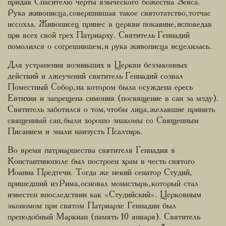
придав Спасителю черты языческого божества Зевса.
Рука живописца, совершившая такое святотатство, тотчас
иссохла. Живописец принес в церкви покаяние, исповедав
при всех свой грех Патриарху. Святитель Геннадий
помолился о согрешившем, и рука живописца исцелилась.
Для устранения возникших в Церкви беззаконных
действий и лжеучений святитель Геннадий созвал
Поместный Собор, на котором была осуждена ересь
Евтихия и запрещена симония (посвящение в сан за мзду).
Святитель заботился о том, чтобы лица, желавшие принять
священный сан, были хорошо знакомы со Священным
Писанием и знали наизусть Псалтирь.
Во время патриаршества святителя Геннадия в
Константинополе был построен храм в честь святого
Иоанна Предтечи. Тогда же некий сенатор Студий,
пришедший из Рима, основал монастырь, который стал
известен впоследствии как «Студийский». Церковным
экономом при святом Патриархе Геннадии был
преподобный Маркиан (память 10 января). Святитель