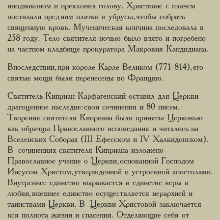
иподиаконом и преклонил голову. Христиане с плачем
постилали пред ним платки и убрусы, чтобы собрать
священную кровь. Мученическая кончина последовала в
258 году. Тело святителя ночью было взято и погребено
на частном кладбище прокуратора Макровия Кандидиана.
Впоследствии, при короле Карле Великом (771-814), его
святые мощи были перенесены во Францию.
Святитель Киприан Карфагенский оставил для Церкви
драгоценное наследие: свои сочинения и 80 писем.
Творения святителя Киприана были приняты Церковью
как образцы Православного исповедания и читались на
Вселенских Соборах (III Ефесском и IV Халкидонском).
В сочинениях святителя Киприана изложено
Православное учение о Церкви, основанной Господом
Иисусом Христом, утвержденной и устроенной апостолами.
Внутреннее единство выражается в единстве веры и
любви, внешнее единство осуществляется иерархией и
таинствами Церкви. В Церкви Христовой заключается
вся полнота жизни и спасения. Отделяющие себя от