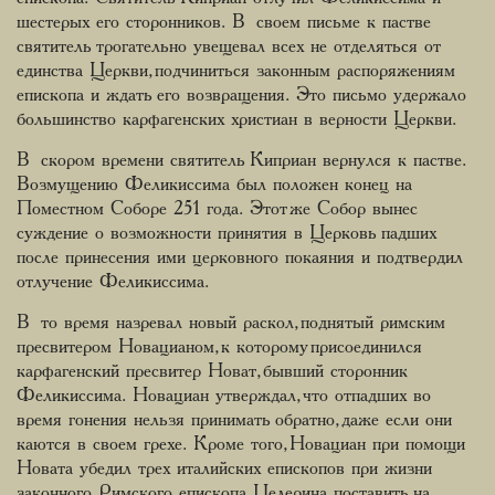
шестерых его сторонников. В своем письме к пастве
святитель трогательно увещевал всех не отделяться от
единства Церкви, подчиниться законным распоряжениям
епископа и ждать его возвращения. Это письмо удержало
большинство карфагенских христиан в верности Церкви.
В скором времени святитель Киприан вернулся к пастве.
Возмущению Феликиссима был положен конец на
Поместном Соборе 251 года. Этот же Собор вынес
суждение о возможности принятия в Церковь падших
после принесения ими церковного покаяния и подтвердил
отлучение Феликиссима.
В то время назревал новый раскол, поднятый римским
пресвитером Новацианом, к которому присоединился
карфагенский пресвитер Новат, бывший сторонник
Феликиссима. Новациан утверждал, что отпадших во
время гонения нельзя принимать обратно, даже если они
каются в своем грехе. Кроме того, Новациан при помощи
Новата убедил трех италийских епископов при жизни
законного Римского епископа Целерина поставить на