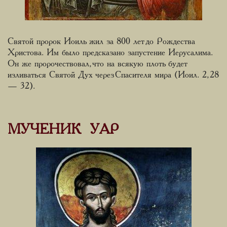
Святой пророк Иоиль жил за 800 лет до Рождества
Христова. Им было предсказано запустение Иерусалима.
Он же пророчествовал, что на всякую плоть будет
изливаться Святой Дух через Спасителя мира (Иоил. 2, 28
— 32).
МУЧЕНИК УАР