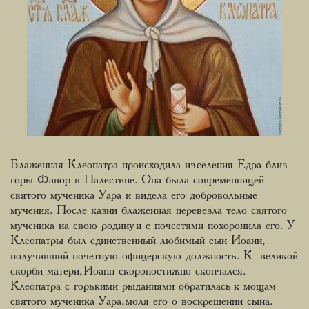
Блаженная Клеопатра происходила из селения Едра близ
горы Фавор в Палестине. Она была современницей
святого мученика Уара и видела его добровольные
мучения. После казни блаженная перевезла тело святого
мученика на свою родину и с почестями похоронила его. У
Клеопатры был единственный любимый сын Иоанн,
получивший почетную офицерскую должность. К великой
скорби матери, Иоанн скоропостижно скончался.
Клеопатра с горькими рыданиями обратилась к мощам
святого мученика Уара, моля его о воскрешении сына.