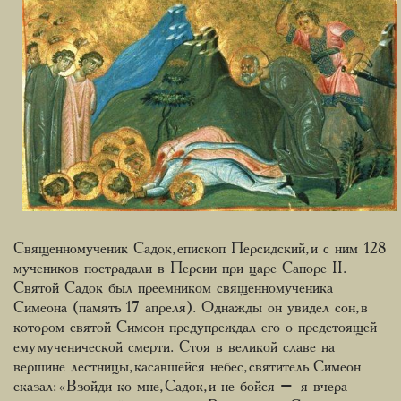
Священномученик Садок, епископ Персидский, и с ним 128
мучеников пострадали в Персии при царе Сапоре II.
Святой Садок был преемником священномученика
Симеона (память 17 апреля). Однажды он увидел сон, в
котором святой Симеон предупреждал его о предстоящей
ему мученической смерти. Стоя в великой славе на
вершине лестницы, касавшейся небес, святитель Симеон
сказал: «Взойди ко мне, Садок, и не бойся – я вчера