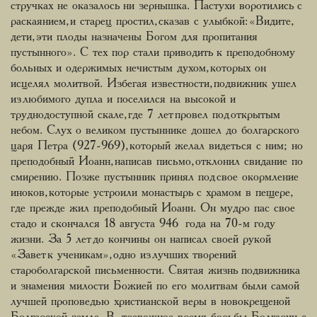
стручках не оказалось ни зернышка. Пастухи воротились с
раскаянием, и старец простил, сказав с улыбкой: «Видите,
дети, эти плоды назначены Богом для пропитания
пустынного». С тех пор стали приводить к преподобному
больных и одержимых нечистым духом, которых он
исцелял молитвой. Избегая известности, подвижник ушел
из любимого дупла и поселился на высокой и
труднодоступной скале, где 7 лет провел под открытым
небом. Слух о великом пустыннике дошел до болгарского
царя Петра (927-969), который желал видеться с ним; но
преподобный Иоанн, написав письмо, отклонил свидание по
смирению. Позже пустынник принял под свое окормление
иноков, которые устроили монастырь с храмом в пещере,
где прежде жил преподобный Иоанн. Он мудро пас свое
стадо и скончался 18 августа 946 года на 70-м году
жизни. За 5 лет до кончины он написал своей рукой
«Завет к ученикам», одно из лучших творений
староболгарской письменности. Святая жизнь подвижника
и знамения милости Божией по его молитвам были самой
лучшей проповедью христианской веры в новокрещеной