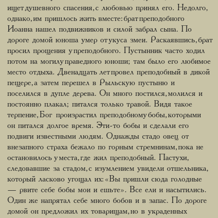
ищет душевного спасения, с любовью принял его. Недолго,
однако, им пришлось жить вместе: брат преподобного
Иоанна нашел подвижников и силой забрал сына. По
дороге домой юноша умер от укуса змеи. Раскаявшись, брат
просил прощения у преподобного. Пустынник часто ходил
потом на могилу праведного юноши; там было его любимое
место отдыха. Двенадцать лет провел преподобный в дикой
пещере, а затем перешел в Рыльскую пустыню и
поселился в дупле дерева. Он много постился, молился и
постоянно плакал; питался только травой. Видя такое
терпение, Бог произрастил преподобному бобы, которыми
он питался долгое время. Эти-то бобы и сделали его
подвиги известными людям. Однажды стадо овец от
внезапного страха бежало по горным стремнинам, пока не
остановилось у места, где жил преподобный. Пастухи,
следовавшие за стадом, с изумлением увидели отшельника,
который ласково угощал их: «Вы пришли сюда голодные
— рвите себе бобы мои и ешьте». Все ели и насытились.
Один же напрятал себе много бобов и в запас. По дороге
домой он предложил их товарищам, но в украденных