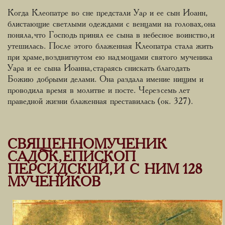
Когда Клеопатре во сне предстали Уар и ее сын Иоанн,
блистающие светлыми одеждами с венцами на головах, она
поняла, что Господь принял ее сына в небесное воинство, и
утешилась. После этого блаженная Клеопатра стала жить
при храме, воздвигнутом ею над мощами святого мученика
Уара и ее сына Иоанна, стараясь снискать благодать
Божию добрыми делами. Она раздала имение нищим и
проводила время в молитве и посте. Через семь лет
праведной жизни блаженная преставилась (ок. 327).
СВЯЩЕННОМУЧЕНИК
САДОК, ЕПИСКОП
ПЕРСИДСКИЙ, И С НИМ 128
МУЧЕНИКОВ