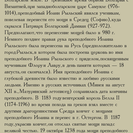
Болгарской земле. В тревожное время борьбы Болгарии с
Византией, при западноболгарском царе Самуиле (976-
1014), преподобный Иоанн Рыльский явился ученикам,
повелевая перенести его мощи в Средец (Софию), куда
скрылся Патриарх Болгарский Дамиан (927-972).
Предполагают, что перенесение мощей было в 980 г.
Немного позднее правая рука преподобного Иоанна
Рыльского была перенесена на Русь (предположительно в
город Рыльск, в котором была построена церковь во имя
преподобного Иоанна Рыльского с приделом, посвященным
мученикам Флору и Лавру, в день памяти которых — 18
августа, он скончался). Имя преподобного Иоанна с
глубокой древности было известно и любимо русскими
людьми. Именно в русских источниках (Минея на август
ХII в., Мазуринский летописец) сохранилась дата кончины
преподобного. В 1183 году венгерский король Белла II
(1174-1196) во время похода на греков взял вместе с
другими драгоценностями Средца ковчег с мощами
преподобного Иоанна и перенес в г. Остергом. В 1187
году, украсив ковчег, он отослал святые мощи назад с
великой честью. 19 октября 1238 года мощи преподобного