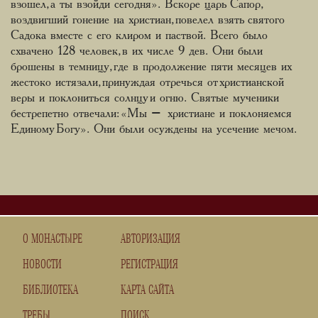
взошел, а ты взойди сегодня». Вскоре царь Сапор,
воздвигший гонение на христиан, повелел взять святого
Садока вместе с его клиром и паствой. Всего было
схвачено 128 человек, в их числе 9 дев. Они были
брошены в темницу, где в продолжение пяти месяцев их
жестоко истязали, принуждая отречься от христианской
веры и поклониться солнцу и огню. Святые мученики
бестрепетно отвечали: «Мы – христиане и поклоняемся
Единому Богу». Они были осуждены на усечение мечом.
О МОНАСТЫРЕ
АВТОРИЗАЦИЯ
НОВОСТИ
РЕГИСТРАЦИЯ
БИБЛИОТЕКА
КАРТА САЙТА
ТРЕБЫ
ПОИСК