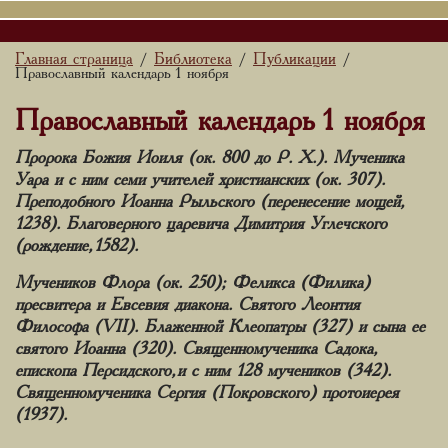
Главная страница
Библиотека
Публикации
/
/
/
Православный календарь 1 ноября
Православный календарь 1 ноября
Пророка Божия Иоиля (ок. 800 до Р. Х.). Мученика
Уара и с ним семи учителей христианских (ок. 307).
Преподобного Иоанна Рыльского (перенесение мощей,
1238). Благоверного царевича Димитрия Углечского
(рождение, 1582).
Мучеников Флора (ок. 250); Феликса (Филика)
пресвитера и Евсевия диакона. Святого Леонтия
Философа (VII). Блаженной Клеопатры (327) и сына ее
святого Иоанна (320). Священномученика Садока,
епископа Персидского, и с ним 128 мучеников (342).
Священномученика Сергия (Покровского) протоиерея
(1937).