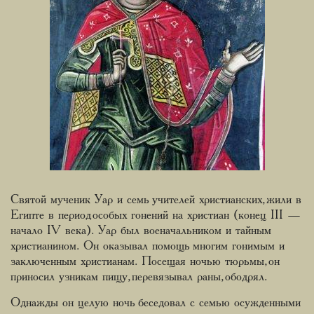
Святой мученик Уар и семь учителей христианских, жили в
Египте в период особых гонений на христиан (конец III —
начало IV века). Уар был военачальником и тайным
христианином. Он оказывал помощь многим гонимым и
заключенным христианам. Посещая ночью тюрьмы, он
приносил узникам пищу, перевязывал раны, ободрял.
Однажды он целую ночь беседовал с семью осужденными