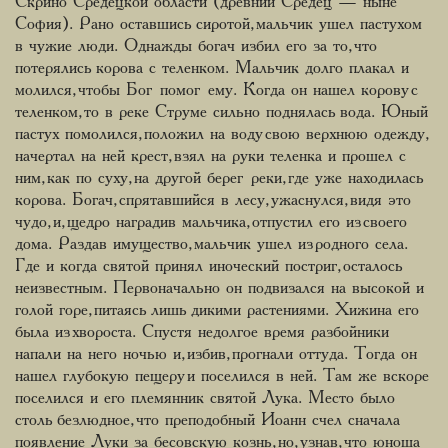
Скрино Средецкой области (древний Средец — ныне
София). Рано оставшись сиротой, мальчик ушел пастухом
в чужие люди. Однажды богач избил его за то, что
потерялись корова с теленком. Мальчик долго плакал и
молился, чтобы Бог помог ему. Когда он нашел корову с
теленком, то в реке Струме сильно поднялась вода. Юный
пастух помолился, положил на воду свою верхнюю одежду,
начертал на ней крест, взял на руки теленка и прошел с
ним, как по суху, на другой берег реки, где уже находилась
корова. Богач, спрятавшийся в лесу, ужаснулся, видя это
чудо, и, щедро наградив мальчика, отпустил его из своего
дома. Раздав имущество, мальчик ушел из родного села.
Где и когда святой принял иноческий постриг, осталось
неизвестным. Первоначально он подвизался на высокой и
голой горе, питаясь лишь дикими растениями. Хижина его
была из хвороста. Спустя недолгое время разбойники
напали на него ночью и, избив, прогнали оттуда. Тогда он
нашел глубокую пещеру и поселился в ней. Там же вскоре
поселился и его племянник святой Лука. Место было
столь безлюдное, что преподобный Иоанн счел сначала
появление Луки за бесовскую кознь, но, узнав, что юноша