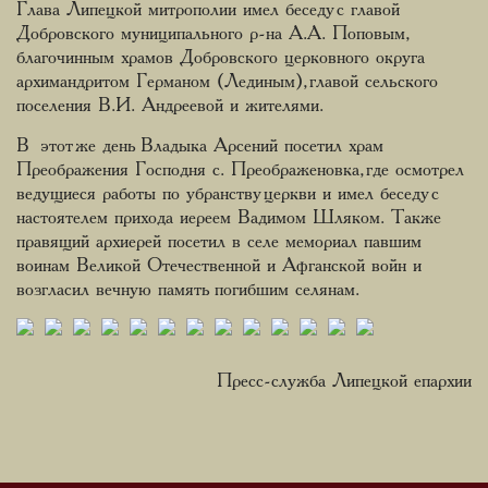
Глава Липецкой митрополии имел беседу с главой
Добровского муниципального р-на А.А. Поповым,
благочинным храмов Добровского церковного округа
архимандритом Германом (Лединым), главой сельского
поселения В.И. Андреевой и жителями.
В этот же день Владыка Арсений посетил храм
Преображения Господня с. Преображеновка, где осмотрел
ведущиеся работы по убранству церкви и имел беседу с
настоятелем прихода иереем Вадимом Шляком. Также
правящий архиерей посетил в селе мемориал павшим
воинам Великой Отечественной и Афганской войн и
возгласил вечную память погибшим селянам.
Пресс-служба Липецкой епархии