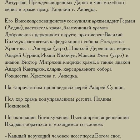
Литургию Преждеосвященных Даров и чин молебного
пения в храме прмц. Евдокии г. Липецка.
Его Высокопреосвященству сослужили: архимандрит Герман
(Ледин), настоятель храма, благочинный храмов
Добровского церковного округа; протоиереи: Василий
Бильчук, настоятель кафедрального собора Рождества
Христова г. Липецка (утро), Николай Деревянко; иереи:
Андрей Сурнин, Иоанн Бильчук, Максим Боев (утро) и
диакон Виктор Митряхин, клирики храма, а также диакон
Андрей Кантарюк, клирик кафедрального собора
Рождества Христова г. Липецка.
На запричастном проповедовал иерей Андрей Сурнин.
Пел хор храма под управлением регента Полины
Покидовой.
По окончании Богослужения Высокопреосвященнейший
Владыка обратился к молящимся со словом:
«Каждый верующий человек несет перед Богом свое,