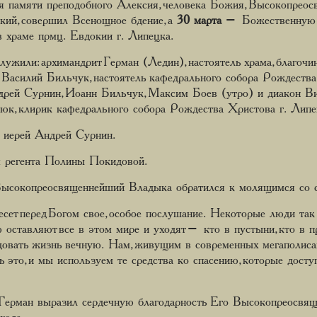
дня памяти преподобного Алексия, человека Божия, Высокопрео
кий, совершил Всенощное бдение, а
30 марта
– Божественную 
в храме прмц. Евдокии г. Липецка.
ужили: архимандрит Герман (Ледин), настоятель храма, благоч
: Василий Бильчук, настоятель кафедрального собора Рождества
дрей Сурнин, Иоанн Бильчук, Максим Боев (утро) и диакон Ви
юк, клирик кафедрального собора Рождества Христова г. Липе
 иерей Андрей Сурнин.
м регента Полины Покидовой.
ысокопреосвященнейший Владыка обратился к молящимся со 
ет перед Богом свое, особое послушание. Некоторые люди так 
оставляют все в этом мире и уходят – кто в пустыни, кто в п
едовать жизнь вечную. Нам, живущим в современных мегаполисах
ть это, и мы используем те средства ко спасению, которые дост
 Герман выразил сердечную благодарность Его Высокопреосвящ