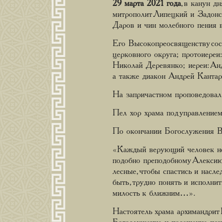
29 марта 2021 года
, в канун 
митрополит Липецкий и Задонс
Даров и чин молебного пения 
Его Высокопреосвященству сосл
церковного округа; протоиереи
Николай Деревянко; иереи: Ан
а также диакон Андрей Кантар
На запричастном проповедовал
Пел хор храма под управление
По окончании Богослужения В
«Каждый верующий человек нес
подобно преподобному Алексию 
лесные, чтобы спастись и насл
быть, трудно понять и исполни
милость к ближним…».
Настоятель храма архимандрит