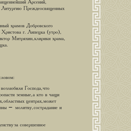
священнейший Арсений,
Литургию Преждеосвященных
инный храмов Добровского
 Христова г. Липецка (утро),
ктор Митряхин, клирики храма,
цка.
словом:
возлюбили Господа, что
ропасти земные, а кто в чащи
, областных центрах, может
упны – молитву, сострадание и
енству за совершенное