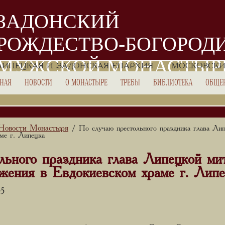
ЗАДОНСКИЙ
РОЖДЕСТВО-БОГОРОД
МУЖСКОЙ МОНАСТЫР
ЛИПЕЦКАЯ И ЗАДОНСКАЯ ЕПАРХИЯ
МОСКОВСКИ
ВНАЯ
НОВОСТИ
О МОНАСТЫРЕ
ТРЕБЫ
БИБЛИОТЕКА
ОБЩЕ
Новости Монастыря
/ По случаю престольного праздника глава Лип
ме г. Липецка
льного праздника глава Липецкой ми
ужения в Евдокиевском храме г. Липе
45