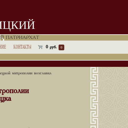
ИЦКИЙ
Ь
Й ПАТРИАРХАТ
НИЕ
КОНТАКТЫ
0
руб.
0
ецкой митрополии возглавил
трополии
цка