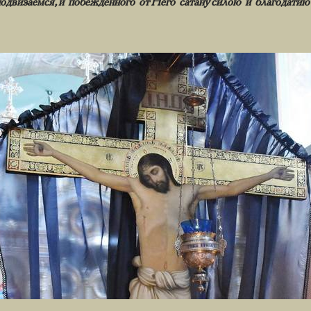
одвизаемся, и побежденного от Него сатану силою и благодат