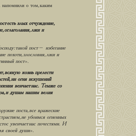
 напомнили о том, каким
ст есть злых отчуждение,
, оглаголания, лжи и
.
споду: такой пост – избегание
ие похоти, злословия, лжи и
тинный пост».
т, всякую кознь прелести
стей, ни огня искушений
пения венчает нас. Темже со
ра, и душам нашим велия
 оружие поста, все вражеские
трастием, не убоимся огненных
тос увенчает нас почестями. И
ля своей души».