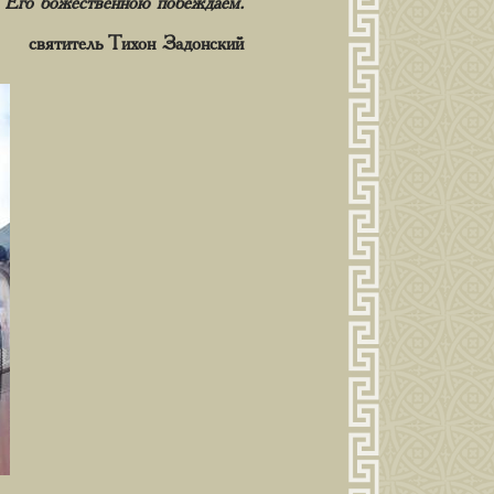
ию Его божественною побеждаем.
святитель Тихон Задонский