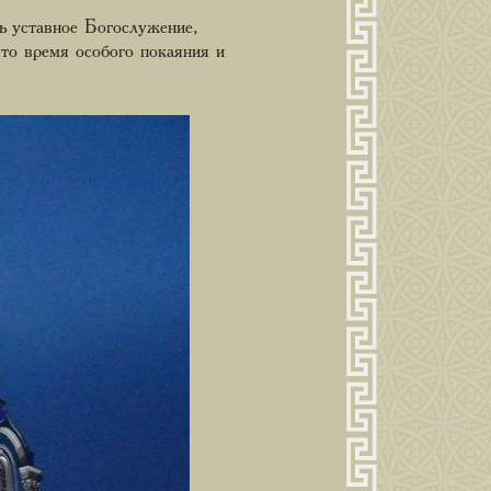
ь уставное Богослужение,
то время особого покаяния и