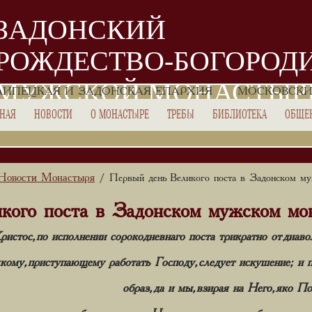
ЗАДОНСКИЙ
РОЖДЕСТВО-БОГОРОД
МУЖСКОЙ МОНАСТЫР
ЛИПЕЦКАЯ И ЗАДОНСКАЯ ЕПАРХИЯ
МОСКОВСКИ
ВНАЯ
НОВОСТИ
О МОНАСТЫРЕ
ТРЕБЫ
БИБЛИОТЕКА
ОБЩЕ
Новости Монастыря
/ Первый день Великого поста в Задонском м
кого поста в Задонском мужском мо
ристос, по исполнении сорокодневнаго поста трикратно от диа
якому
,
приступающему
работать
Господу
,
следует
искушение
;
и
образ
,
да
и
мы
,
взирая
на
Него
,
яко
По