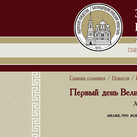
ГЛА
Главная страница
Новости
/
/
Первый день Вели
Х
являя
,
что
вс