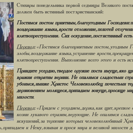
Стихиры понедельника первой седмицы Великого поста
должен быть истинный пост христианский:
Постимся постом приятным, благоугодным Господеви: по
воздержание языка, ярости отложение, похотей отлучение
клятвопреступления. Сих оскудение, пост истинный есть
Перевод
: «Постимся благоприятным постом, угодным Го
злобы, воздержание языка, устранение ярости, прекращен
клятвопреступления. Выполнение всего этого и есть ис
Приидите усердно, твердое оружие поста имуще, яко щи
вражия отвратим вернии. Не опалимся сладостьми стра
убоимся, имиже Христос Человеколюбец почестьми тер
дерзновением молящеся, припадаем зовуще, просяще ми
милости
.
Перевод
: «Придем с усердием, держа, как щит, крепкое
козни лукавого отразим, верующие. Не опалимся сладос
искушений, за терпение которых человеколюбивый Хрис
ь, припадаем к Нему, взывая и прося мира и великой милости д