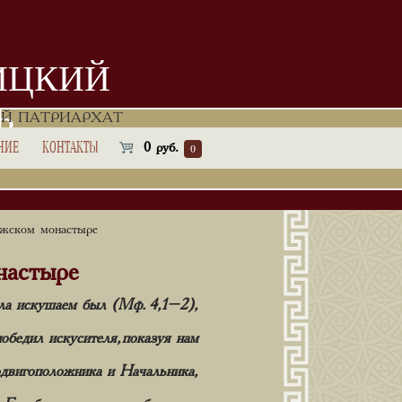
ИЦКИЙ
Ь
Й ПАТРИАРХАТ
НИЕ
КОНТАКТЫ
0
руб.
0
ужском монастыре
настыре
вола искушаем был (Мф.
4,
1
–
2),
победил
искусителя
,
показуя
на
м
двигоположника
и
Нача
льника,