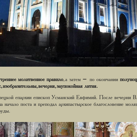
утреннее молитвенное правило
, а затем – по окончании
полуно
ас, изобразительны, вечерня, заупокойная лития.
пецкой епархии епископ Усманский Евфимий. После вечерни В
а начало поста и преподал архипастырское благословение мол
руды.