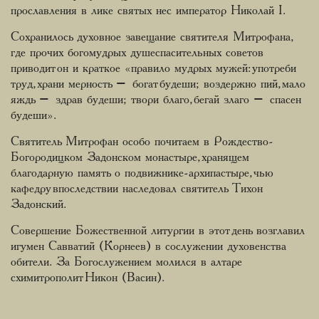
прославления в лике святых нес император Николай I.
Сохранилось духовное завещание святителя Митрофана,
где прочих богомудрых душеспасительных советов
приводит он и краткое «правило мудрых мужей: употреби
труд, храни мерность – богат будеши; воздержно пий, мало
яждь – здрав будеши; твори благо, бегай злаго – спасен
будеши».
Святитель Митрофан особо почитаем в Рождество-
Богородицком Задонском монастыре, хранящем
благодарную память о подвижнике-архипастыре, чью
кафедру впоследствии наследовал святитель Тихон
Задонский.
Совершение Божественной литургии в этот день возглавил
игумен Савватий (Корнеев) в сослужении духовенства
обители. За Богослужением молился в алтаре
схимитрополит Никон (Васин).