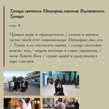
Тропарь святителя Митрофана, епископа Воронежского.
Тропарь
глас 4
Правило веры и образ кротости / словом и житием
пастве твоей, отче смиренномудре Митрофане, был еси.
/ Темже и во светлостех святых / солнца светлейше
возсиял еси, / венцем нетления и славы украшаемь, /
моли Христа Бога / стране нашей и граду твоему в
мире спастися.