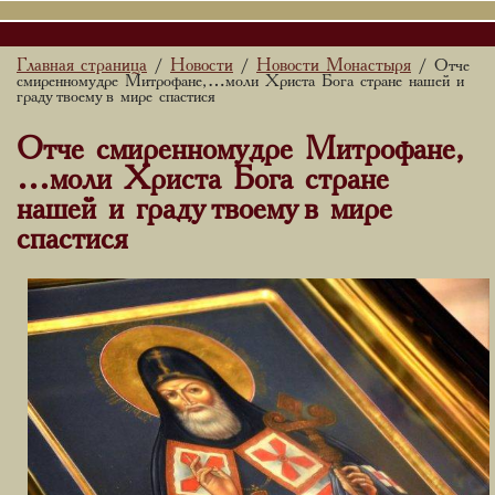
Главная страница
Новости
Новости Монастыря
/
/
/ Отче
смиренномудре Митрофане, …моли Христа Бога стране нашей и
граду твоему в мире спастися
Отче смиренномудре Митрофане,
…моли Христа Бога стране
нашей и граду твоему в мире
спастися