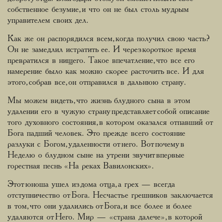
собственное безумие, и что он не был столь мудрым
управителем своих дел.
Как же он распорядился всем, когда получил свою часть?
Он не замедлил истратить ее. И через короткое время
превратился в нищего. Такое впечатление, что все его
намерение было как можно скорее расточить все. И для
этого, собрав все, он отправился в дальнюю страну.
Мы можем видеть, что жизнь блудного сына в этом
удалении его в чужую страну представляет собой описание
того духовного состояния, в котором оказался отпавший от
Бога падший человек. Это прежде всего состояние
разлуки с Богом, удаленности от него. Вот почему в
Неделю о блудном сыне на утрени звучит впервые
горестная песнь «На реках Вавилонских».
Этот юноша ушел из дома отца, а грех — всегда
отступничество от Бога. Несчастье грешников заключается
в том, что они удалились от Бога, и все более и более
удаляются от Него. Мир — «страна далече», в которой