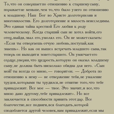
То, что он совершает по отношению к старшему сыну,
поражает не меньше, чем то, что было у него по отношению
к младшему. Наш Бог во Христе долготерпелив и
многомилостив. Его долготерпение и милость неисследимы.
Это единая тайна крестной Его любви к роду
человеческому. Когда старший сын не хотел войти, его
отец, выйдя, звал его, умолял его. Он не может сказать:
«Если ты отвергаешь отчую любовь, поступай, как
знаешь». Но как он вышел встречать младшего сына, так
теперь он выходит и зовет старшего. Он умягчает его
сердце, уверяя, что щедрость, которую он оказал младшему
сыну, не должна быть нисколько обидна для него. «Сын
мой! ты всегда со мною, — говорит он. — Доброта по
отношению к нему — не отвержение тебя, не умаление
трудов, которыми ты трудился, не отнятие того, что тебе
принадлежит. Все мое — твое. Это значит, и все, что
мною дано другому, тебе принадлежит». Но все
заключается в способности принять этот дар. Все
благочестие, все подвиги, вся благодать, которой
сподобляется другой человек, нам принадлежит, если мы