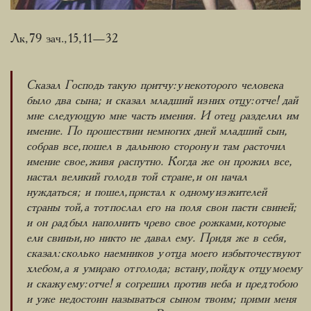
Лк, 79 зач., 15, 11—32
Сказал Господь такую притчу: у некоторого человека
было два сына; и сказал младший из них отцу: отче! дай
мне следующую мне часть имения. И отец разделил им
имение. По прошествии немногих дней младший сын,
собрав все, пошел в дальнюю сторону и там расточил
имение свое, живя распутно. Когда же он прожил все,
настал великий голод в той стране, и он начал
нуждаться; и пошел, пристал к одному из жителей
страны той, а тот послал его на поля свои пасти свиней;
и он рад был наполнить чрево свое рожками, которые
ели свиньи, но никто не давал ему. Придя же в себя,
сказал: сколько наемников у отца моего избыточествуют
хлебом, а я умираю от голода; встану, пойду к отцу моему
и скажу ему: отче! я согрешил против неба и пред тобою
и уже недостоин называться сыном твоим; прими меня