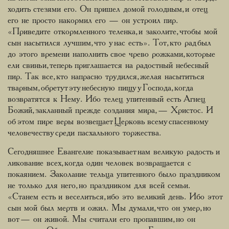
ходить стезями его. Он пришел домой голодным, и отец
его не просто накормил его — он устроил пир.
«Приведите откормленного теленка, и заколите, чтобы мой
сын насытился лучшим, что у нас есть». Тот, кто рад был
до этого времени наполнить свое чрево рожками, которые
ели свиньи, теперь приглашается на радостный небесный
пир. Так все, кто напрасно трудился, желая насытиться
тварным, обретут эту небесную пищу у Господа, когда
возвратятся к Нему. Ибо телец упитенный есть Агнец
Божий, закланный прежде создания мира, — Христос. И
об этом пире веры возвещает Церковь всему спасенному
человечеству среди пасхального торжества.
Сегодняшнее Евангелие показывает нам великую радость и
ликование всех, когда один человек возвращается с
покаянием. Заколание тельца упитенного было праздником
не только для него, но праздником для всей семьи.
«Станем есть и веселиться, ибо это великий день. Ибо этот
сын мой был мертв и ожил. Мы думали, что он умер, но
вот — он живой. Мы считали его пропавшим, но он