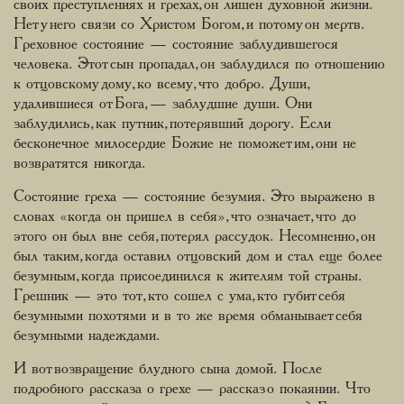
своих преступлениях и грехах, он лишен духовной жизни.
Нет у него связи со Христом Богом, и потому он мертв.
Греховное состояние — состояние заблудившегося
человека. Этот сын пропадал, он заблудился по отношению
к отцовскому дому, ко всему, что добро. Души,
удалившиеся от Бога, — заблудшие души. Они
заблудились, как путник, потерявший дорогу. Если
бесконечное милосердие Божие не поможет им, они не
возвратятся никогда.
Состояние греха — состояние безумия. Это выражено в
словах «когда он пришел в себя», что означает, что до
этого он был вне себя, потерял рассудок. Несомненно, он
был таким, когда оставил отцовский дом и стал еще более
безумным, когда присоединился к жителям той страны.
Грешник — это тот, кто сошел с ума, кто губит себя
безумными похотями и в то же время обманывает себя
безумными надеждами.
И вот возвращение блудного сына домой. После
подробного рассказа о грехе — рассказ о покаянии. Что