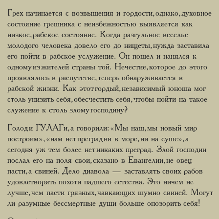
Грех начинается с возвышения и гордости, однако, духовное
состояние грешника с неизбежностью выявляется как
низкое, рабское состояние. Когда разгульное веселье
молодого человека довело его до нищеты, нужда заставила
его пойти в рабское услужение. Он пошел и нанялся к
одному из жителей страны той. Нечестие, которое до этого
проявлялось в распутстве, теперь обнаруживается в
рабской жизни. Как этот гордый, независимый юноша мог
столь унизить себя, обесчестить себя, чтобы пойти на такое
служение к столь злому господину?
Голод и ГУЛАГи, а говорили: «Мы наш, мы новый мир
построим», «нам нет преград ни в море, ни на суше», а
сегодня уж тем более нет никаких преград. Злой господин
послал его на поля свои, сказано в Евангелии, не овец
пасти, а свиней. Дело диавола — заставлять своих рабов
удовлетворять похоти падшего естества. Это ничем не
лучше, чем пасти грязных, чавкающих шумно свиней. Могут
ли разумные бессмертные души больше опозорить себя!