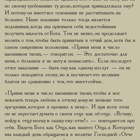
по своему требованию ту долю, которая принадлежала ему?
И потому он имеет все основания не рассчитывать на
большее. Наше покаяние только тогда является
подлинным, когда мы признаем себя недостойными
получить милость от Бога. Тем не менее, он продолжает
молить о том, чтобы быть принятым в отчий дом, хотя бы в
самом смиренном положении. «Прими меня в число
наемников твоих, — говорит он. — Это достаточно для
меня, о большем я не могу и помыслить». Если последует
отчее наказание — быть ему как одному из слуг — он не
только покорится этому, но и посчитает это великим
благом по сравнению с тем, что имеет сейчас.
«Прими меня в число наемников твоих, чтобы я мог
показать теперь любовь к отчему дому не меньше того
презрения, которое я проявил к нему». И при всем этом
он не перестает думать о своем отце как об отце. «Встану,
пойду к отцу моему и скажу ему: отче!» — повторяет он про
себя. Видеть Бога как Отца, как нашего Отца, к Которому
мы каждый день обращаемся в молитве Господней: «Отче