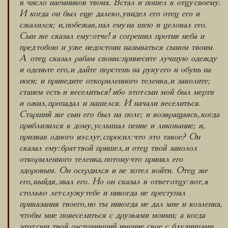
в число наемников твоих. Встал и пошел к отцу своему.
И когда он был еще далеко, увидел его отец его и
сжалился; и, побежав, пал ему на шею и целовал его.
Сын же сказал ему: отче! я согрешил против неба и
пред тобою и уже недостоин называться сыном твоим.
А отец сказал рабам своим: принесите лучшую одежду
и оденьте его, и дайте перстень на руку его и обувь на
ноги; и приведите откормленного теленка, и заколите;
станем есть и веселиться! ибо этот сын мой был мертв
и ожил, пропадал и нашелся. И начали веселиться.
Старший же сын его был на поле; и возвращаясь, когда
приблизился к дому, услышал пение и ликование; и,
призвав одного из слуг, спросил: что это такое? Он
сказал ему: брат твой пришел, и отец твой заколол
откормленного теленка, потому что принял его
здоровым. Он осердился и не хотел войти. Отец же
его, выйдя, звал его. Но он сказал в ответ отцу: вот, я
столько лет служу тебе и никогда не преступал
приказания твоего, но ты никогда не дал мне и козленка,
чтобы мне повеселиться с друзьями моими; а когда
этот сын твой, расточивший имение свое с блудницами,