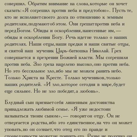
совершил. Обратим внимание на слова, которые он хочет
сказать: «Я согрешил против неба и пред тобою». Пусть те,
кто не исполняет своего долга по отношению к земным
родителям, подумают об этом. Они грешат против неба и
перед Богом. Обиды и оскорбления, нанесенные им, —
обиды и оскорбления Богу. Речь идет не только о наших
родителях. Наши отцы, наши предки и наши святые отцы,
и святой наш мученик Царь-батюшка Николай. Грех
совершается в презрении Божией власти. Мы согрешили
против неба. Зло греха нацелено высоко, оно против неба.
Но это бессильное зло, ибо мы не можем ранить небо.
Только Христа на Кресте. Только мучеников, только
наших родителей. «И зло, которое сегодня в мире, будет
еще сильнее. Но не зло победит, а любовь».
Блудный сын признает себя лишенным достоинства
принадлежать любимой семье. «Я уже недостоин
называться твоим сыном», — говорит он отцу. Он не
отвергается родства, ибо это единственное, на что он может
уповать, но он сознает, что отец его по правде и
справедливости может не принять его. Разве не получил он