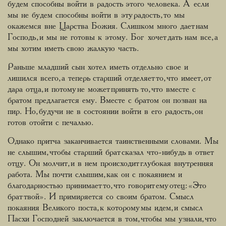
будем способны войти в радость этого человека. А если
мы не будем способны войти в эту радость, то мы
окажемся вне Царства Божия. Слишком много дает нам
Господь, и мы не готовы к этому. Бог хочет дать нам все, а
мы хотим иметь свою жалкую часть.
Раньше младший сын хотел иметь отдельно свое и
лишился всего, а теперь старший отделяет то, что имеет, от
дара отца, и потому не может принять то, что вместе с
братом предлагается ему. Вместе с братом он позван на
пир. Но, будучи не в состоянии войти в его радость, он
готов отойти с печалью.
Однако притча заканчивается таинственными словами. Мы
не слышим, чтобы старший брат сказал что-нибудь в ответ
отцу. Он молчит, и в нем происходит глубокая внутренняя
работа. Мы почти слышим, как он с покаянием и
благодарностью принимает то, что говорит ему отец: «Это
брат твой». И примиряется со своим братом. Смысл
покаяния Великого поста, к которому мы идем, и смысл
Пасхи Господней заключается в том, чтобы мы узнали, что