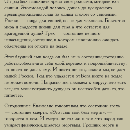
Он рад был наполнить чрево свое рожками, которые ели
свиньи. Этот молодой человек дошел до прекрасного
времяпровождения, сидя за одним столом со свиньями.
Рожки — пища для свиней, но не для человека. Богатство
мира и сладости жизни для тела, а что остается для
драгоценной души? Грех — состояние вечного
ненасыщения, состояние, в котором невозможно ожидать
облегчения ни от кого на земле.
Этот блудный сын, когда он был не в состоянии, постоянно
работая, обеспечить себя едой, перешел к попрошайничеству,
но никто не давал ему. И никто ничего, скажем мы, не даст
нашей России. Тем, кто удаляется от Бога, никто на земле
не может помочь. Напрасно мы взываем к миру: у него есть
все, что может отравить душу, но он неспособен дать то, что
питает ее.
Сегодняшнее Евангелие говорит нам, что состояние греха
— состояние смерти. «Этот сын мой был мертв», —
говорится о нем. И смерть не только в том, что народ наш
умирает физически, делается мертвым. Грешник мертв в