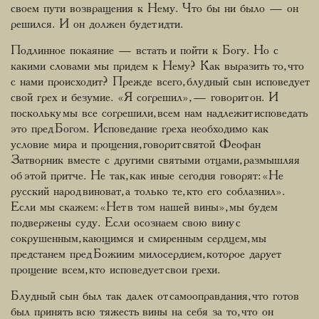
своем пути возвращения к Нему. Что бы ни было — он
решился. И он должен будет идти.
Подлинное покаяние — встать и пойти к Богу. Но с
какими словами мы придем к Нему? Как выразить то, что
с нами происходит? Прежде всего, блудный сын исповедует
свой грех и безумие. «Я согрешил», — говорит он. И
поскольку мы все согрешили, всем нам надлежит исповедать
это пред Богом. Исповедание греха необходимо как
условие мира и прощения, говорит святой Феофан
Затворник вместе с другими святыми отцами, размышляя
об этой притче. Не так, как иные сегодня говорят: «Не
русский народ виноват, а только те, кто его соблазнил».
Если мы скажем: «Нет в том нашей вины», мы будем
подвержены суду. Если осознаем свою вину с
сокрушенным, кающимся и смиренным сердцем, мы
предстанем пред Божиим милосердием, которое дарует
прощение всем, кто исповедует свои грехи.
Блудный сын был так далек от самооправдания, что готов
был принять всю тяжесть вины на себя за то, что он