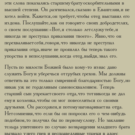
эти слова показались старшему брату оскорбительными в
высшей степени. Он разгневался, сказано в Евангелии, и не
хотел войти. Кажется, он требует, чтобы отец выставил его
из дома. Послушайте, как он говорит о своих добродетелях,
о своем послушании: «Вот, я столько лет служу тебе, и
никогда не преступал приказания твоего». Явно, что он
перехваливает себя, говоря, что никогда не преступал
приказания отца, иначе не проявлял бы теперь такого
упорства в непослушании, когда отец, выйдя, звал его.
Пусть по милости Божией было кому-то из нас дано
служить Богу и уберечься от грубых грехов. Мы должны
ответить на это только смиренной благодарностью Богу, но
никак уж не горделивым самовосхвалением. Теперь
старший сын упрекает своего отца, что тот никогда не дал
ему и козленка, чтобы он мог повеселиться со своими
друзьями. Он рассержен, и потому наговаривает на отца.
Нет сомнения, что если бы он попросил его о чем-нибудь
подобном, то получил бы по первому слову. Но заклание
тельца упитенного по случаю возвращения младшего брата
вызвало у него гнев и несправедливые упреки в адрес