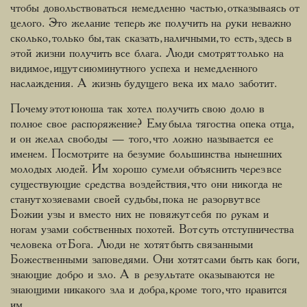
чтобы довольствоваться немедленно частью, отказываясь от
целого. Это желание теперь же получить на руки неважно
сколько, только бы, так сказать, наличными, то есть, здесь в
этой жизни получить все блага. Люди смотрят только на
видимое, ищут сиюминутного успеха и немедленного
наслаждения. А жизнь будущего века их мало заботит.
Почему этот юноша так хотел получить свою долю в
полное свое распоряжение? Ему была тягостна опека отца,
и он желал свободы — того, что ложно называется ее
именем. Посмотрите на безумие большинства нынешних
молодых людей. Им хорошо сумели объяснить через все
существующие средства воздействия, что они никогда не
станут хозяевами своей судьбы, пока не разорвут все
Божии узы и вместо них не повяжут себя по рукам и
ногам узами собственных похотей. Вот суть отступничества
человека от Бога. Люди не хотят быть связанными
Божественными заповедями. Они хотят сами быть как боги,
знающие добро и зло. А в результате оказываются не
знающими никакого зла и добра, кроме того, что нравится
им.