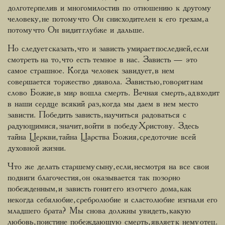
долготерпелив и многомилостив по отношению к другому
человеку, не потому что Он снисходителен к его грехам, а
потому что Он видит глубже и дальше.
Но следует сказать, что и зависть умирает последней, если
смотреть на то, что есть темное в нас. Зависть — это
самое страшное. Когда человек завидует, в нем
совершается торжество диавола. Завистью, говорит нам
слово Божие, в мир вошла смерть. Вечная смерть, ад входит
в наши сердце всякий раз, когда мы даем в нем место
зависти. Победить зависть, научиться радоваться с
радующимися, значит, войти в победу Христову. Здесь
тайна Церкви, тайна Царства Божия, средоточие всей
духовной жизни.
Что же делать старшему сыну, если, несмотря на все свои
подвиги благочестия, он оказывается так позорно
побежденным, и зависть гонит его из отчего дома, как
некогда себялюбие, сребролюбие и сластолюбие изгнали его
младшего брата? Мы снова должны увидеть, какую
любовь, поистине побеждающую смерть, являет к нему отец.