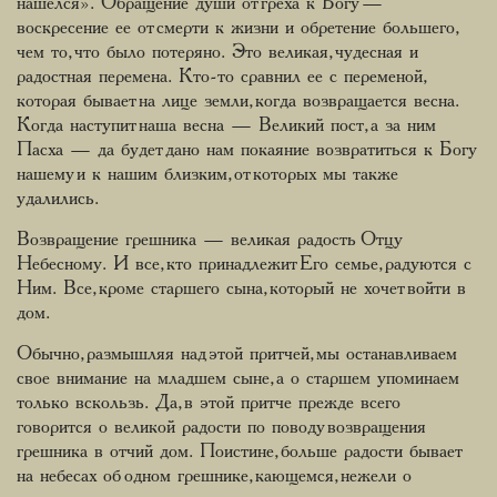
нашелся». Обращение души от греха к Богу —
воскресение ее от смерти к жизни и обретение большего,
чем то, что было потеряно. Это великая, чудесная и
радостная перемена. Кто-то сравнил ее с переменой,
которая бывает на лице земли, когда возвращается весна.
Когда наступит наша весна — Великий пост, а за ним
Пасха — да будет дано нам покаяние возвратиться к Богу
нашему и к нашим близким, от которых мы также
удалились.
Возвращение грешника — великая радость Отцу
Небесному. И все, кто принадлежит Его семье, радуются с
Ним. Все, кроме старшего сына, который не хочет войти в
дом.
Обычно, размышляя над этой притчей, мы останавливаем
свое внимание на младшем сыне, а о старшем упоминаем
только вскользь. Да, в этой притче прежде всего
говорится о великой радости по поводу возвращения
грешника в отчий дом. Поистине, больше радости бывает
на небесах об одном грешнике, кающемся, нежели о