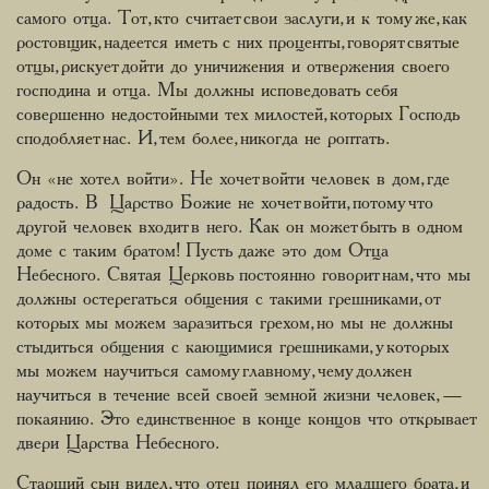
самого отца. Тот, кто считает свои заслуги, и к тому же, как
ростовщик, надеется иметь с них проценты, говорят святые
отцы, рискует дойти до уничижения и отвержения своего
господина и отца. Мы должны исповедовать себя
совершенно недостойными тех милостей, которых Господь
сподобляет нас. И, тем более, никогда не роптать.
Он «не хотел войти». Не хочет войти человек в дом, где
радость. В Царство Божие не хочет войти, потому что
другой человек входит в него. Как он может быть в одном
доме с таким братом! Пусть даже это дом Отца
Небесного. Святая Церковь постоянно говорит нам, что мы
должны остерегаться общения с такими грешниками, от
которых мы можем заразиться грехом, но мы не должны
стыдиться общения с кающимися грешниками, у которых
мы можем научиться самому главному, чему должен
научиться в течение всей своей земной жизни человек, —
покаянию. Это единственное в конце концов что открывает
двери Царства Небесного.
Старший сын видел, что отец принял его младшего брата, и