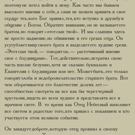
поэтому не хотел войти к нему. Как часто мы бываем
высокого мнения о себе, а сами не можем принять в свое
сердце тех, кого Бог принял, тех, кто вступил в дружбу и
общение с Богом. Обратите внимание, он не называет его
братом, но говорит «этот сын твой». И мы слышим здесь
не просто надмение, но обвинение в его грехах отца. Он
усугубляет вину своего брата и выделяет его худшие грехи.
«Этот сын твой, — говорит он, — расточивший имение
свое с блудницами». Тот, действительно, истратил свою
часть вполне безумно, хотя не сказано буквально в
Евангелии с блудницами или нет. Может быть, это только
говорит злоба и недоброжелательство старшего брата. Вот
чем оборачивается его благочестие долгих лет —
способностью смотреть на все как бы через черный
хрусталик, видеть во всем худшее и представлять все в
мрачном свете. В то время как Отец Небесный наполняет
все светом и радостью того, кто пришел с покаянием и кто
участвует в этом великом событии.
Он завидует доброте, которую отец проявил к своему