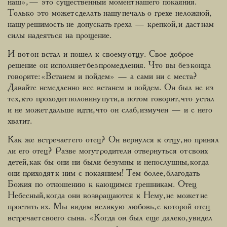
наш», — это существенный момент нашего покаяния.
Только это может сделать нашу печаль о грехе неложной,
нашу решимость не допускать греха — крепкой, и даст нам
силы надеяться на прощение.
И вот он встал и пошел к своему отцу. Свое доброе
решение он исполняет без промедления. Что вы без конца
говорите: «Встанем и пойдем» — а сами ни с места?
Давайте немедленно все встанем и пойдем. Он был не из
тех, кто проходит половину пути, а потом говорит, что устал
и не может дальше идти, что он слаб, измучен — и с него
хватит.
Как же встречает его отец? Он вернулся к отцу, но принял
ли его отец? Разве могут родители отвернуться от своих
детей, как бы они ни были безумны и непослушны, когда
они приходят к ним с покаянием! Тем более, благодать
Божия по отношению к кающимся грешникам. Отец
Небесный, когда они возвращаются к Нему, не может не
простить их. Мы видим великую любовь, с которой отец
встречает своего сына. «Когда он был еще далеко, увидел