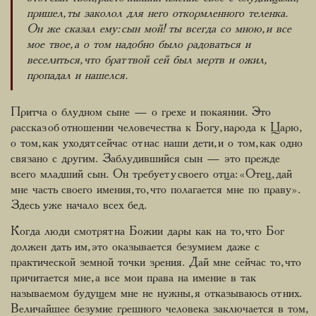
пришел, ты заколол для него откормленного теленка.
Он же сказал ему: сын мой! ты всегда со мною, и все
мое твое, а о том надобно было радоваться и
веселиться, что брат твой сей был мертв и ожил,
пропадал и нашелся.
Притча о блудном сыне — о грехе и покаянии. Это
рассказ об отношении человечества к Богу, народа к Царю,
о том, как уходят сейчас от нас наши дети, и о том, как одно
связано с другим. Заблудившийся сын — это прежде
всего младший сын. Он требует у своего отца: «Отец, дай
мне часть своего имения, то, что полагается мне по праву».
Здесь уже начало всех бед.
Когда люди смотрят на Божии дары как на то, что Бог
должен дать им, это оказывается безумием даже с
практической земной точки зрения. Дай мне сейчас то, что
причитается мне, а все мои права на имение в так
называемом будущем мне не нужны, я отказываюсь от них.
Величайшее безумие грешного человека заключается в том,