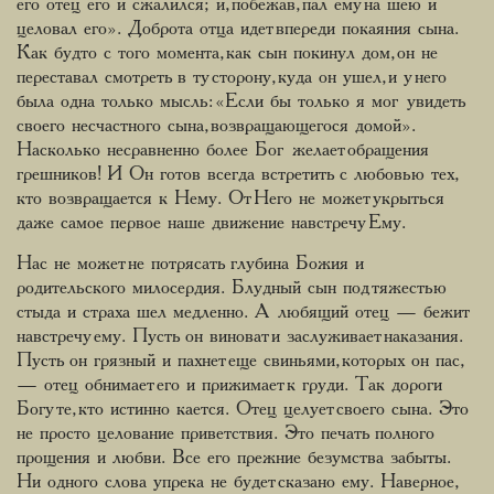
его отец его и сжалился; и, побежав, пал ему на шею и
целовал его». Доброта отца идет впереди покаяния сына.
Как будто с того момента, как сын покинул дом, он не
переставал смотреть в ту сторону, куда он ушел, и у него
была одна только мысль: «Если бы только я мог увидеть
своего несчастного сына, возвращающегося домой».
Насколько несравненно более Бог желает обращения
грешников! И Он готов всегда встретить с любовью тех,
кто возвращается к Нему. От Него не может укрыться
даже самое первое наше движение навстречу Ему.
Нас не может не потрясать глубина Божия и
родительского милосердия. Блудный сын под тяжестью
стыда и страха шел медленно. А любящий отец — бежит
навстречу ему. Пусть он виноват и заслуживает наказания.
Пусть он грязный и пахнет еще свиньями, которых он пас,
— отец обнимает его и прижимает к груди. Так дороги
Богу те, кто истинно кается. Отец целует своего сына. Это
не просто целование приветствия. Это печать полного
прощения и любви. Все его прежние безумства забыты.
Ни одного слова упрека не будет сказано ему. Наверное,