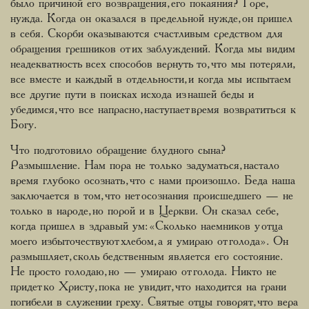
было причиной его возвращения, его покаяния? Горе,
нужда. Когда он оказался в предельной нужде, он пришел
в себя. Скорби оказываются счастливым средством для
обращения грешников от их заблуждений. Когда мы видим
неадекватность всех способов вернуть то, что мы потеряли,
все вместе и каждый в отдельности, и когда мы испытаем
все другие пути в поисках исхода из нашей беды и
убедимся, что все напрасно, наступает время возвратиться к
Богу.
Что подготовило обращение блудного сына?
Размышление. Нам пора не только задуматься, настало
время глубоко осознать, что с нами произошло. Беда наша
заключается в том, что нет осознания происшедшего — не
только в народе, но порой и в Церкви. Он сказал себе,
когда пришел в здравый ум: «Сколько наемников у отца
моего избыточествуют хлебом, а я умираю от голода». Он
размышляет, сколь бедственным является его состояние.
Не просто голодаю, но — умираю от голода. Никто не
придет ко Христу, пока не увидит, что находится на грани
погибели в служении греху. Святые отцы говорят, что вера