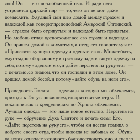
сын! Он — его возлюбленный сын. И ради него
устрояется царский пир — то, чего он не мог даже
помыслить. Блудный сын шел домой между страхом и
надеждой, как говорит преподобный Амвросий Оптинский,
— страхом быть отринутым и надеждой быть принятым.
Но любовь отчая превосходит все его страхи и надежды.
Он пришел домой в лохмотьях, и отец его говорит слугам:
«Принесите лучшую одежду и оденьте его». Может быть,
ему стыдно оборванному и грязному надеть такую одежду на
себя, потому «оденьте его, и дайте перстень на руку его» —
с печатью, со знаком, что он господин в этом доме. Он
пришел домой босой, и потому «дайте обувь на ноги его».
Праведность Божия — одежда, в которую мы облекаемся,
приходя к Богу с покаянием, говорят святые отцы. В
покаянии, как в крещении, мы во Христа облекаемся.
Лучшая одежда — это наше новое естество. Перстень на
руке — обручение Духа Святого и печать силы Его.
«Дайте перстень на руку его», чтобы он всегда помнил о
доброте своего отца, чтобы никогда не забывал ее. Обувь
на ногах означает готовность благовествовать мир и твердо