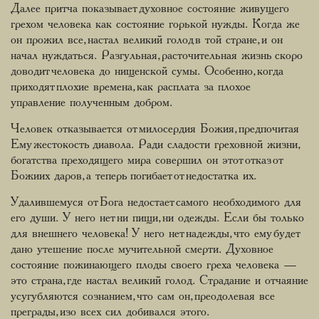
Далее притча показывает духовное состояние живущего
грехом человека как состояние горькой нужды. Когда же
он прожил все, настал великий голод в той стране, и он
начал нуждаться. Разгульная, расточительная жизнь скоро
доводит человека до нищенской сумы. Особенно, когда
приходят плохие времена, как расплата за плохое
управление полученным добром.
Человек отказывается от милосердия Божия, предпочитая
Ему жестокость диавола. Ради сладости греховной жизни,
богатства преходящего мира совершил он этот отказ от
Божиих даров, а теперь погибает от недостатка их.
Удалившемуся от Бога недостает самого необходимого для
его души. У него нет ни пищи, ни одежды. Если бы только
для внешнего человека! У него нет надежды, что ему будет
дано утешение после мучительной смерти. Духовное
состояние пожинающего плоды своего греха человека —
это страна, где настал великий голод. Страдание и отчаяние
усугубляются сознанием, что сам он, преодолевая все
преграды, изо всех сил добивался этого.