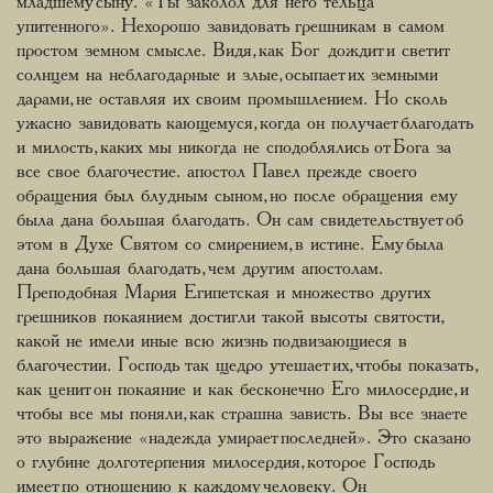
младшему сыну. «Ты заколол для него тельца
упитенного». Нехорошо завидовать грешникам в самом
простом земном смысле. Видя, как Бог дождит и светит
солнцем на неблагодарные и злые, осыпает их земными
дарами, не оставляя их своим промышлением. Но сколь
ужасно завидовать кающемуся, когда он получает благодать
и милость, каких мы никогда не сподоблялись от Бога за
все свое благочестие. апостол Павел прежде своего
обращения был блудным сыном, но после обращения ему
была дана большая благодать. Он сам свидетельствует об
этом в Духе Святом со смирением, в истине. Ему была
дана большая благодать, чем другим апостолам.
Преподобная Мария Египетская и множество других
грешников покаянием достигли такой высоты святости,
какой не имели иные всю жизнь подвизающиеся в
благочестии. Господь так щедро утешает их, чтобы показать,
как ценит он покаяние и как бесконечно Его милосердие, и
чтобы все мы поняли, как страшна зависть. Вы все знаете
это выражение «надежда умирает последней». Это сказано
о глубине долготерпения милосердия, которое Господь
имеет по отношению к каждому человеку. Он