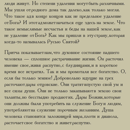
люди живут. Но степени удаления могут быть различными.
Мы ушли от родного дома так далеко, как только могли.
Что такое ад в конце концов как не предельное удаление
от Бога? И этот ад может начаться еще здесь на земле. Что
такое немыслимые несчастья и беды на нашей земле, как
не удаление от Бога? Как мы пришли в эту страну, которая
когда-то называлась Русью Святой?
Притча показывает нам, что духовное состояние падшего
человека — сплошное растрачивание жизни. Он расточил
имение свое, живя распутно, с блудницами, и в короткое
время все истратил. Так и мы промотали все богатство. О,
если бы только земное! Добровольно идущие на грех
расточают дары отцовские. Они тратят впустую свой ум и
все силы души. Они не только закапывают в землю свои
таланты, но бесстыдно продают их. Дары Божии, которые
они должны были употребить на служение Богу и людям,
употребляют на служение порочным желаниям. Душа
человека становится заложницей мира, плоти и диавола,
расточает свое богатство и живет распутно.