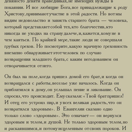
девяносто девяти праведниках, не имеющих нужды в
покаянии. И все любящие Бога, все принадлежащие к роду
Христову, принимают участие в этой радости. Но вот мы
видим недовольство и зависть старшего брата — человека,
который представляет собой тех, кто благочестив, кто
никогда не уходил на страну далече, и, кажется, кому не в
чем каяться. По крайней мере, такие люди не совершали
грубых грехов. Но посмотрите, какую мрачную греховность
внезапно обнаруживает этот человек по случаю
возвращения младшего брата, с каким негодованием он
отворачивается от него.
Он был на поле, когда пришел домой его брат, и когда он
возвращался с работы, веселье уже началось. Когда он
приблизился к дому, он услышал пение и ликование. Он
спросил, что происходит. Ему сказали: «Твой брат пришел!
И отец его устроил пир, и у всех великая радость, что он
возвратился здоровым». В Евангелии сказано одно
только слово «здоровым». Это означает — он вернулся
здоровым и телом, и душой. Не только здоровым телом, но
и раскаявшимся, и потому исцеленным от своих пороков. И