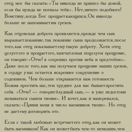
отец мог бы сказать: «Ты никогда не пришел бы домой,
если бы нужда не погнала тебя». Нет, ничего подобного!
Воистину, когда Бог прощает кающихся, Он никогда
больше не напоминает им грехов.
Как отцовская доброта проявляется, прежде чем сын
выражает покаяние, так покаяние сына продолжается, после
того, как отец показывает ему такую доброту. Хотя отец
целует его и прощает его, запечатлевая поцелуем прощение,
он говорит: «Отче! я согрешил против неба и пред тобою».
Даже после того, как мы получаем прощение наших грехов,
в сердце у нас остается искреннее сокрушение о
содеянном. Чем больше открывается нам готовность
Божия простить нас, тем труднее для нас бывает простить
себя. «Отче! — говорит блудный сын, — я уже недостоин
называться сыном твоим». И хочет, как и намеревался,
сказать: «Прими меня в число наемников твоих». Но отец
не дает ему договорить это.
Если с такой любовью встречает его отец, как он может
быть наемником! Как он может быть чем-то меньшим, чем