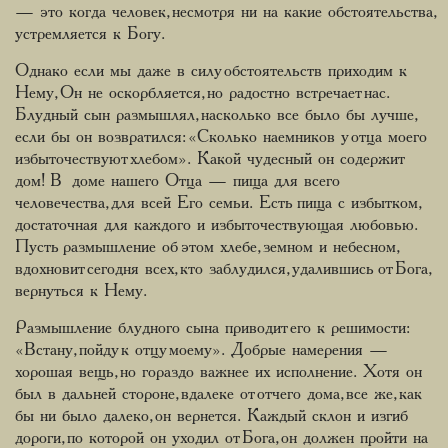
— это когда человек, несмотря ни на какие обстоятельства,
устремляется к Богу.
Однако если мы даже в силу обстоятельств приходим к
Нему, Он не оскорбляется, но радостно встречает нас.
Блудный сын размышлял, насколько все было бы лучше,
если бы он возвратился: «Сколько наемников у отца моего
избыточествуют хлебом». Какой чудесный он содержит
дом! В доме нашего Отца — пища для всего
человечества, для всей Его семьи. Есть пища с избытком,
достаточная для каждого и избыточествующая любовью.
Пусть размышление об этом хлебе, земном и небесном,
вдохновит сегодня всех, кто заблудился, удалившись от Бога,
вернуться к Нему.
Размышление блудного сына приводит его к решимости:
«Встану, пойду к отцу моему». Добрые намерения —
хорошая вещь, но гораздо важнее их исполнение. Хотя он
был в дальней стороне, вдалеке от отчего дома, все же, как
бы ни было далеко, он вернется. Каждый склон и изгиб
дороги, по которой он уходил от Бога, он должен пройти на