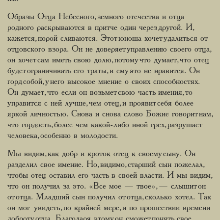
Образы Отца Небесного, земного отечества и отца
родного раскрываются в притче один через другой. И,
кажется, порой сливаются. Этот юноша хочет удалиться от
отцовского взора. Он не доверяет управлению своего отца,
он хочет сам иметь свою долю, потому что думает, что отец
будет ограничивать его траты, и ему это не нравится. Он
горд собой, у него высокое мнение о своих способностях.
Он думает, что если он возьмет свою часть имения, то
управится с ней лучше, чем отец, и проявит себя более
яркой личностью. Снова и снова слово Божие говорит нам,
что гордость, более чем какой-либо иной грех, разрушает
человека, особенно в молодости.
Мы видим, как добр и кроток отец к своему сыну. Он
разделил свое имение. Но, видимо, старший сын пожелал,
чтобы отец оставил его часть в своей власти. И мы видим,
что он получил за это. «Все мое — твое», — слышит он
от отца. Младший сын получил от отца, сколько хотел. Так
он мог увидеть, по крайней мере, и по прошествии времени
доброту отца. Благодаря этому он сможет понять свое