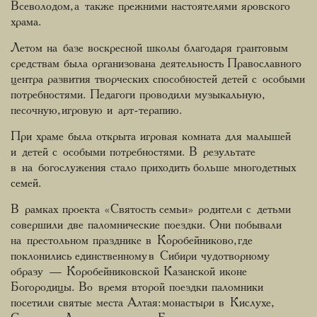
Всеволодом, а также прежними настоятелями яровского
храма.
Летом на базе воскресной школы благодаря грантовым
средствам была организована деятельность Православного
центра развития творческих способностей детей с особыми
потребностями. Педагоги проводили музыкальную,
песочную, игровую и арт-терапию.
При храме была открыта игровая комната для малышей
и детей с особыми потребностями. В результате
в на богослужения стало приходить больше многодетных
семей.
В рамках проекта «Святость семьи» родители с детьми
совершили две паломнические поездки. Они побывали
на престольном празднике в Коробейниково, где
поклонились единственному в Сибири чудотворному
образу — Коробейниковской Казанской иконе
Богородицы. Во время второй поездки паломники
посетили святые места Алтая: монастыри в Кислухе,