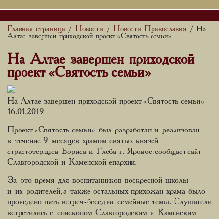
Главная страница
Новости
Новости Православия
/
/
/ На
Алтае завершен приходской проект «Святость семьи»
На Алтае завершен приходской
проект «Святость семьи»
На Алтае завершен приходской проект «Святость семьи»
16.01.2019
Проект «Святость семьи» был разработан и реализован
в течение 9 месяцев храмом святых князей
страстотерпцев Бориса и Глеба г. Яровое, сообщает сайт
Славгородской и Каменской епархии.
За это время для воспитанников воскресной школы
и их родителей, а также остальных прихожан храма было
проведено пять встреч-бесед на семейные темы. Слушатели
встретились с епископом Славгородским и Каменским