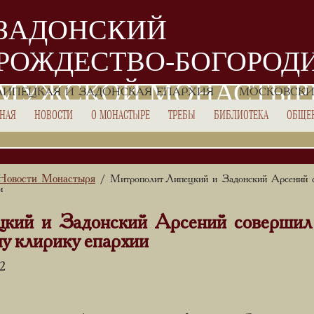
ЗАДОНСКИЙ
РОЖДЕСТВО-БОГОРОД
МУЖСКОЙ МОНАСТЫР
ЛИПЕЦКАЯ И ЗАДОНСКАЯ ЕПАРХИЯ
МОСКОВСКИ
ВНАЯ
НОВОСТИ
О МОНАСТЫРЕ
ТРЕБЫ
БИБЛИОТЕКА
ОБЩЕ
Новости Монастыря
/ Митрополит Липецкий и Задонский Арсений с
и
кий и Задонский Арсений совершил 
у клирику епархии
02