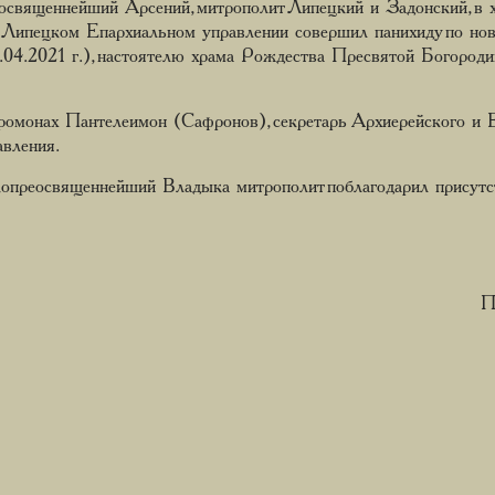
освященнейший Арсений, митрополит Липецкий и Задонский, в х
 Липецком Епархиальном управлении совершил панихиду по нов
04.2021 г.), настоятелю храма Рождества Пресвятой Богород
омонах Пантелеимон (Сафронов), секретарь Архиерейского и Е
авления.
опреосвященнейший Владыка митрополит поблагодарил присутс
П