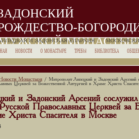
ЗАДОНСКИЙ
РОЖДЕСТВО-БОГОРОД
МУЖСКОЙ МОНАСТЫР
ЛИПЕЦКАЯ И ЗАДОНСКАЯ ЕПАРХИЯ
МОСКОВСКИ
ВНАЯ
НОВОСТИ
О МОНАСТЫРЕ
ТРЕБЫ
БИБЛИОТЕКА
ОБЩЕ
Новости Монастыря
/ Митрополит Липецкий и Задонский Арсений 
лавных Церквей за Божественной Литургией в Храме Христа Спасит
кий и Задонский Арсений сослужил
Русской Православных Церквей за 
ме Христа Спасителя в Москве
8