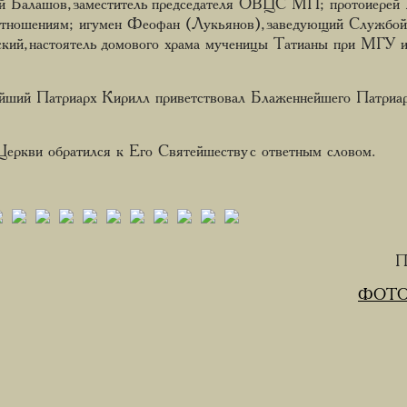
й Балашов, заместитель председателя ОВЦС МП; протоиерей И
тношениям; игумен Феофан (Лукьянов), заведующий Служб
кий, настоятель домового храма мученицы Татианы при МГУ и
йший Патриарх Кирилл приветствовал Блаженнейшего Патриар
еркви обратился к Его Святейшеству с ответным словом.
П
ФОТО с