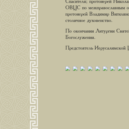
Спасителя; протоиерей Никола
ОВЦС по межправославным о
протоиерей Владимир Вигилянс
столичное духовенство.
По окончании Литургии Святе
Богослужения.
Предстоятель Иерусалимской Ц