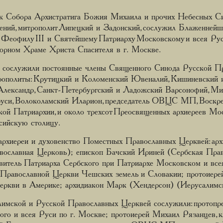
ник Собора Архистратига Божия Михаила и прочих Небесных Си
ий, митрополит Липецкий и Задонский, сослужил Блаженнейше
Феофилу III и Святейшему Патриарху Московскому и всея Ру
орном Храме Христа Спасителя в г. Москве.
 сослужили постоянные члены Священного Синода Русской П
ополиты: Крутицкий и Коломенский Ювеналий, Кишиневский 
Александр, Санкт-Петербургский и Ладожский Варсонофий, Ми
руси, Волоколамский Иларион, председатель ОВЦС МП, Воскре
й Патриархии, и около трехсот Преосвященных архиереев Мос
сийскую столицу.
рхиереи и духовенство Поместных Православных Церквей: арх
вославная Церковь); епископ Бачский Ириней (Сербская Прав
витель Патриарха Сербского при Патриархе Московском и все
 Православной Церкви Чешских земель и Словакии; протоиере
Церкви в Америке; архидиакон Марк (Хендерсон) (Иерусалимс
имской и Русской Православных Церквей сослужили: протопре
ого и всея Руси по г. Москве; протоиерей Михаил Рязанцев,