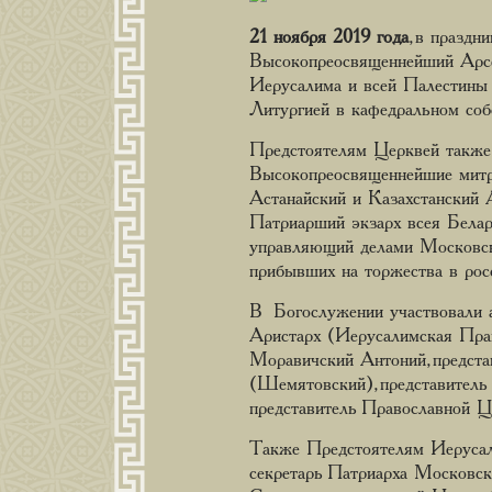
21 ноября 2019 года
, в празд
Высокопреосвященнейший Арсен
Иерусалима и всей Палестины 
Литургией в кафедральном соб
Предстоятелям Церквей также
Высокопреосвященнейшие митр
Астанайский и Казахстанский 
Патриарший экзарх всея Бела
управляющий делами Московско
прибывших на торжества в рос
В Богослужении участвовали а
Аристарх (Иерусалимская Пра
Моравичский Антоний, предста
(Шемятовский), представитель
представитель Православной 
Также Предстоятелям Иерусал
секретарь Патриарха Московск