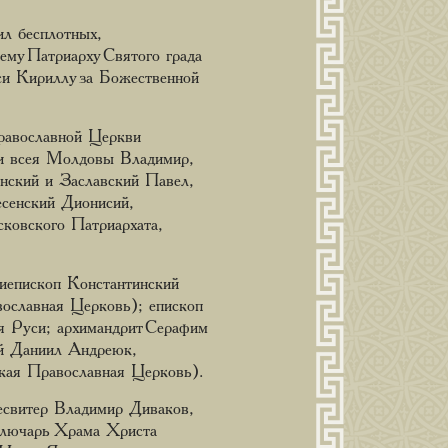
л бесплотных,
му Патриарху Святого града
си Кириллу за Божественной
равославной Церкви
и всея Молдовы Владимир,
нский и Заславский Павел,
сенский Дионисий,
ковского Патриархата,
иепископ Константинский
ославная Церковь); епископ
я Руси; архимандрит Серафим
й Даниил Андреюк,
кая Православная Церковь).
свитер Владимир Диваков,
 ключарь Храма Христа