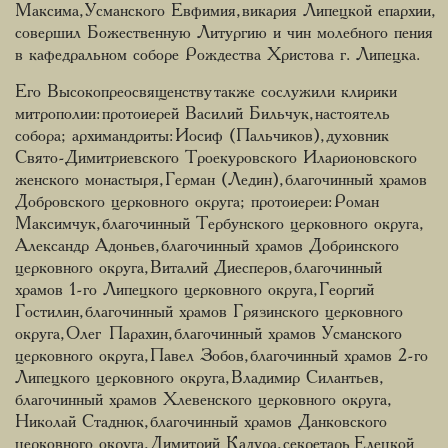
Максима, Усманского Евфимия, викария Липецкой епархии,
совершил Божественную Литургию и чин молебного пения
в кафедральном соборе Рождества Христова г. Липецка.
Его Высокопреосвященству также сослужили клирики
митрополии: протоиерей Василий Бильчук, настоятель
собора; архимандриты: Иосиф (Пальчиков), духовник
Свято-Димитриевского Троекуровского Иларионовского
женского монастыря, Герман (Ледин), благочинный храмов
Добровского церковного округа; протоиереи: Роман
Максимчук, благочинный Тербунского церковного округа,
Александр Адоньев, благочинный храмов Добринского
церковного округа, Виталий Диесперов, благочинный
храмов 1-го Липецкого церковного округа, Георгий
Гостилин, благочинный храмов Грязинского церковного
округа, Олег Парахин, благочинный храмов Усманского
церковного округа, Павел Зобов, благочинный храмов 2-го
Липецкого церковного округа, Владимир Силантьев,
благочинный храмов Хлевенского церковного округа,
Николай Стаднюк, благочинный храмов Данковского
церковного округа, Димитрий Кадура, секретарь Елецкой