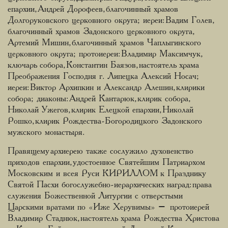
епархии, Андрей Дорофеев, благочинный храмов
Долгоруковского церковного округа; иереи: Вадим Голев,
благочинный храмов Задонского церковного округа,
Артемий Мишин, благочинный храмов Чаплыгинского
церковного округа; протоиереи: Владимир Максимчук,
ключарь собора, Константин Баязов, настоятель храма
Преображения Господня г. Липецка Алексий Носач;
иереи: Виктор Архипкин и Александр Алешин, клирики
собора; диаконы: Андрей Кантарюк, клирик собора,
Николай Ужегов, клирик Елецкой епархии, Николай
Рошко, клирик Рождества-Богородицкого Задонского
мужского монастыря.
Правящему архиерею также сослужило духовенство
приходов епархии, удостоенное Святейшим Патриархом
Московским и всея Руси КИРИЛЛОМ к Празднику
Святой Пасхи богослужебно-иерархических наград: права
служения Божественной Литургии с отверстыми
Царскими вратами по «Иже Херувимы» – протоиерей
Владимир Стаднюк, настоятель храма Рождества Христова