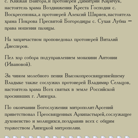
с. Княжая Байгора, и протоиерей Димитрий Киричук,
настоятель храма Воздвижения Креста Господня с.
Воскресеновка, а протоиерей Алексий Ширяев, настоятель
храма Покрова Пресвятой Богородицы с. Сухая Лубна –
права ношения палицы.
На запричастном проповедовал протоиерей Виталий
Диесперов.
Пел хор собора под управлением монахини Антонии
(Ивановой).
За чином молебного пения Высокопреосвященнейшему
Владыке также сослужил протоиерей Владимир Сельцов,
настоятель храма Всех святых в земле Российской
просиявших г. Липецка.
По окончании Богослужения митрополит Арсений
приветствовал Преосвященных Архипастырей, сослужащее
духовенство и молящихся, поздравив всех с общим
торжеством Липецкой митрополии.