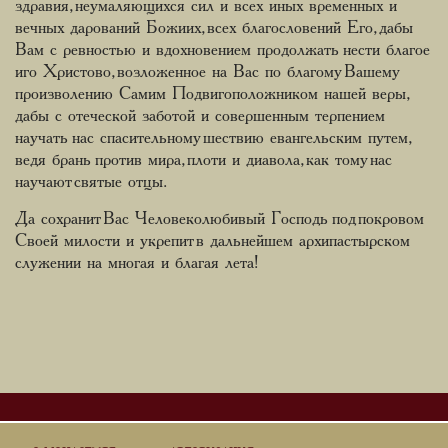
здравия, неумаляющихся сил и всех иных временных и
вечных дарований Божиих, всех благословений Его, дабы
Вам с ревностью и вдохновением продолжать нести благое
иго Христово, возложенное на Вас по благому Вашему
произволению Самим Подвигоположником нашей веры,
дабы с отеческой заботой и совершенным терпением
научать нас спасительному шествию евангельским путем,
ведя брань против мира, плоти и диавола, как тому нас
научают святые отцы.
Да сохранит Вас Человеколюбивый Господь под покровом
Своей милости и укрепит в дальнейшем архипастырском
служении на многая и благая лета!