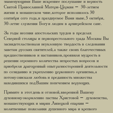
знаменующими Ваше искреннее послушание и верность
Святой Православной Матери-Церкви – 30-летием
жизни в монашеском чине, которое исполнилось 30
сентября сего года, и празднуемое Вами ныне, 5 октября,
30-летие служения Богу и людям в архиерейском сане.
За годы несения апостольских трудов в пределах
Северной столицы и первопрестольного града Москвы Вы
засвидетельствовали неуклонную твердость в следовании
заветам русских святителей, а также своих благочестивых
предшественников и наставников, проявили мудрость в
решении огромного количества непростых вопросов и
приобрели драгоценный опыт разносторонней деятельности
по созиданию и укреплению церковного организма, а
потому снискали любовь и преданность множества
находившихся под Вашим попечением верующих.
Примите в этот день и от новой, вверенной Вашему
духовному окормлению паствы Христовой – духовенства,
монашествующих и мирян Липецкой епархии –
молитвенные пожелания душевного мира и крепкого