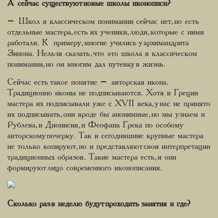
А сейчас существуют новые школы иконописи?
– Школ в классическом понимании сейчас нет, но есть
отдельные мастера, есть их ученики, люди, которые с ними
работали. К примеру, многие учились у архимандрита
Зинона. Нельзя сказать, что это школа в классическом
понимании, но он многим дал путевку в жизнь.
Сейчас есть такое понятие – авторская икона.
Традиционно иконы не подписываются. Хотя в Греции
мастера их подписывали уже с XVII века, у нас не принято
их подписывать, они вроде бы анонимные, но мы узнаем и
Рублева, и Дионисия, и Феофана Грека по особому
авторскому почерку. Так и сегодняшние крупные мастера
не только копируют, но и представляют свои интерпретации
традиционных образов. Такие мастера есть, и они
формируют лицо современного иконописания.
Сколько раз в неделю будут проходить занятия и где?