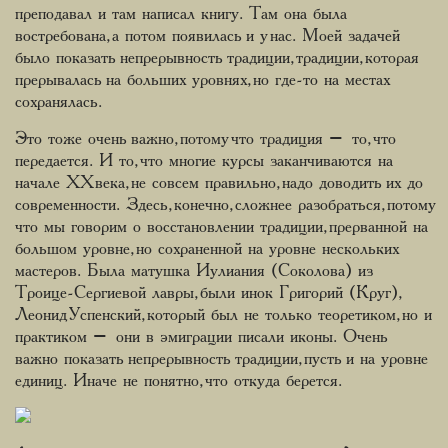
преподавал и там написал книгу. Там она была
востребована, а потом появилась и у нас. Моей задачей
было показать непрерывность традиции, традиции, которая
прерывалась на больших уровнях, но где-то на местах
сохранялась.
Это тоже очень важно, потому что традиция – то, что
передается. И то, что многие курсы заканчиваются на
начале ХХ века, не совсем правильно, надо доводить их до
современности. Здесь, конечно, сложнее разобраться, потому
что мы говорим о восстановлении традиции, прерванной на
большом уровне, но сохраненной на уровне нескольких
мастеров. Была матушка Иулиания (Соколова) из
Троице-Сергиевой лавры, были инок Григорий (Круг),
Леонид Успенский, который был не только теоретиком, но и
практиком – они в эмиграции писали иконы. Очень
важно показать непрерывность традиции, пусть и на уровне
единиц. Иначе не понятно, что откуда берется.