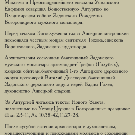
Максима и Преосвященнейшего епископа Усманского
Евфимия совершил Божественную Литургию во
Владимирском соборе Задонского Рождество-
Богородицкого мужского монастыря.
Перед началом Богослужения глава Липецкой митрополии
поклонился честным мощам святителя Тихона, епископа
Воронежского, Задонского чудотворца.
Архипастырям сослужили: благочинный Задонского
мужского монастыря архимандрит Трифон (Голубых),
клирики обители, благочинный 1-го Липецкого церковного
округа протоиерей Виталий Диесперов, благочинный
Задонского церковного округа иерей Вадим Голев,
духовенство Липецкой епархии.
За Литургией читались тексты Нового Завета,
положенные по Уставу Церкви в Богородичные праздники:
Флп 2:5-11, Лк 10:38-42, 11:27-28.
После сугубой ектении архипастыри с духовенством,
монашествующими и прихожанами молились о сохранении