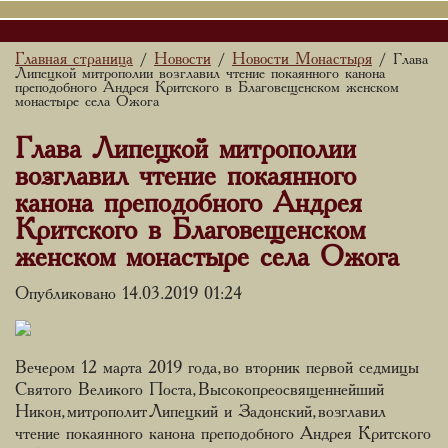
Главная страница
Новости
Новости Монастыря
/
/
/ Глава
Липецкой митрополии возглавил чтение покаянного канона
преподобного Андрея Критского в Благовещенском женском
монастыре села Ожога
Глава Липецкой митрополии
возглавил чтение покаянного
канона преподобного Андрея
Критского в Благовещенском
женском монастыре села Ожога
Опубликовано 14.03.2019 01:24
Вечером 12 марта 2019 года, во вторник первой седмицы
Святого Великого Поста, Высокопреосвященнейший
Никон, митрополит Липецкий и Задонский, возглавил
чтение покаянного канона преподобного Андрея Критского