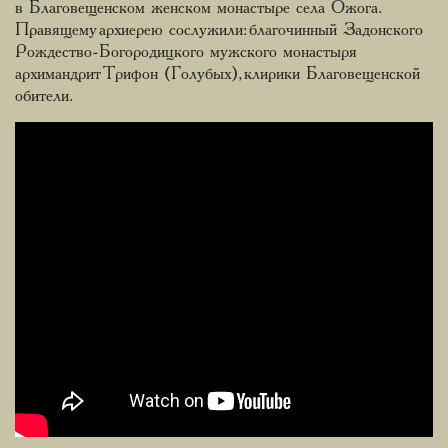
в Благовещенском женском монастыре села Ожога.
Правящему архиерею сослужили: благочинный Задонского
Рождество-Богородицкого мужского монастыря
архимандрит Трифон (Голубых), клирики Благовещенской
обители.