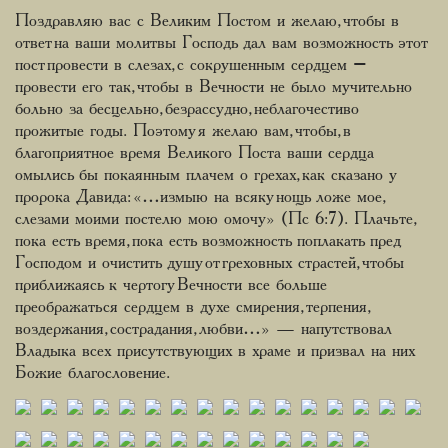
Поздравляю вас с Великим Постом и желаю, чтобы в
ответ на ваши молитвы Господь дал вам возможность этот
пост провести в слезах, с сокрушенным сердцем –
провести его так, чтобы в Вечности не было мучительно
больно за бесцельно, безрассудно, неблагочестиво
прожитые годы. Поэтому я желаю вам, чтобы, в
благоприятное время Великого Поста ваши сердца
омылись бы покаянным плачем о грехах, как сказано у
пророка Давида: «…измыю на всяку нощь ложе мое,
слезами моими постелю мою омочу» (Пс 6:7). Плачьте,
пока есть время, пока есть возможность поплакать пред
Господом и очистить душу от греховных страстей, чтобы
приближаясь к чертогу Вечности все больше
преображаться сердцем в духе смирения, терпения,
воздержания, сострадания, любви…» — напутствовал
Владыка всех присутствующих в храме и призвал на них
Божие благословение.