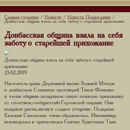
Главная страница
Новости
Новости Православия
/
/
/
Донбасская община взяла на себя заботу о старейшей прихожанке
Донбасская община взяла на себя
заботу о старейшей прихожанке
Донбасская община взяла на себя заботу о старейшей
прихожанке
25.02.2019
Настоятель храма Державной иконы Божией Матери
в донбасском Славянске протоиерей Тихон Фоменко
и члены общины поздравили самую пожилую прихожанку
со столетием, сообщает сайт Горловской епархии. Они
подарили цветы, икону и сладкое угощение. Подаркам
Евдокия Савельевна очень обрадовалась. Именинница
исповедалась и причастилась Святых Христовых Таин.