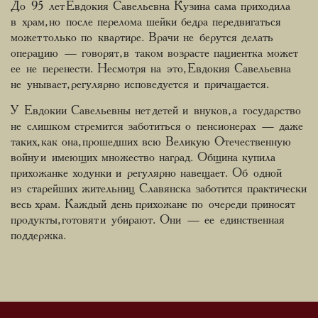
До 95 лет Евдокия Савельевна Кузина сама приходила
в храм, но после перелома шейки бедра передвигаться
может только по квартире. Врачи не берутся делать
операцию — говорят, в таком возрасте пациентка может
ее не перенести. Несмотря на это, Евдокия Савельевна
не унывает, регулярно исповедуется и причащается.
У Евдокии Савельевны нет детей и внуков, а государство
не слишком стремится заботиться о пенсионерах — даже
таких, как она, прошедших всю Великую Отечественную
войну и имеющих множество наград. Община купила
прихожанке ходунки и регулярно навещает. Об одной
из старейших жительниц Славянска заботится практически
весь храм. Каждый день прихожане по очереди приносят
продукты, готовят и убирают. Они — ее единственная
поддержка.