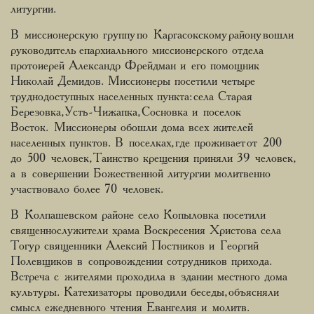
литургии.
В миссионерскую группу по Каргасокскому району вошли
руководитель епархиального миссионерского отдела
протоиерей Александр Фрейдман и его помощник
Николай Демидов. Миссионеры посетили четыре
труднодоступных населенных пункта: села Старая
Березовка, Усть-Чижапка, Сосновка и поселок
Восток. Миссионеры обошли дома всех жителей
населенных пунктов. В поселках, где проживает от 200
до 500 человек, Таинство крещения приняли 39 человек,
а в совершении Божественной литургии молитвенно
участвовало более 70 человек.
В Колпашевском районе село Копыловка посетили
священнослужители храма Воскресения Христова села
Тогур священники Алексий Постников и Георгий
Полевщиков в сопровождении сотрудников прихода.
Встреча с жителями проходила в здании местного дома
культуры. Катехизаторы проводили беседы, объясняли
смысл ежедневного чтения Евангелия и молитв.