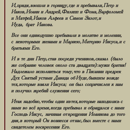
И, придя, взошли в горницу, где и пребывали, Петр и
Иаков, Иоанн и Андрей, Филипп и Фома, Варфоломей
и Матфей, Иаков Алфеев и Симон Зилот, и
Иуда, брат Иакова.
Все они единодушно пребывали в молитве и молении,
с некоторыми женами и Мариею, Материю Иисуса, и с
братьями Его.
И в те дни Петр, став посреди учеников, сказал (было
же собрание человек около ста двадцати): мужи братия!
Надлежало исполниться тому, что в Писании предрек
Дух Святый устами Давида об Иуде, бывшем вожде
тех, которые взяли Иисуса; он был сопричислен к нам
и получил жребий служения сего;
Итак надобно, чтобы один из тех, которые находились с
нами во всё время, когда пребывал и обращался с нами
Господь Иисус, начиная от крещения Иоаннова до того
дня, в который Он вознесся от нас, был вместе с нами
свидетелем воскресения Его.