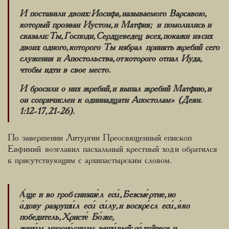
И поставили двоих: Иосифа, называемого Варсавою,
который прозван Иустом, и Матфия; и помолились и
сказали: Ты, Господи, Сердцеведец всех, покажи из сих
двоих одного, которого Ты избрал принять жребий сего
служения и Апостольства, от которого отпал Иуда,
чтобы идти в свое место.
И бросили о них жребий, и выпал жребий Матфию, и
он сопричислен к одиннадцати Апостолам» (Деян.
1:12-17, 21-26).
По завершении Литургии Преосвященный епископ
Евфимий возглавил пасхальный крестный ход и обратился
к присутствующим с архипастырским словом.
А́ще и во гроб снизше́л еси́, Безсме́ртне, но
а́дову разруши́л еси́ си́лу, и воскре́сл еси́, я́ко
победитель, Христе́ Бо́же,
жена́м мироно́сицам веща́вый: ра́дуйтеся, и