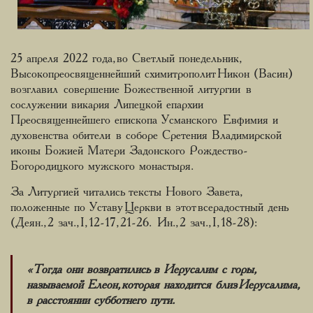
25 апреля 2022 года, во Светлый понедельник,
Высокопреосвященнейший схимитрополит Никон (Васин)
возглавил совершение Божественной литургии в
сослужении викария Липецкой епархии
Преосвященнейшего епископа Усманского Евфимия и
духовенства обители в соборе Сретения Владимирской
иконы Божией Матери Задонского Рождество-
Богородицкого мужского монастыря.
За Литургией читались тексты Нового Завета,
положенные по Уставу Церкви в этот всерадостный день
(Деян., 2 зач., I, 12-17, 21-26. Ин., 2 зач., I, 18-28):
«Тогда они возвратились в Иерусалим с горы,
называемой Елеон, которая находится близ Иерусалима,
в расстоянии субботнего пути.