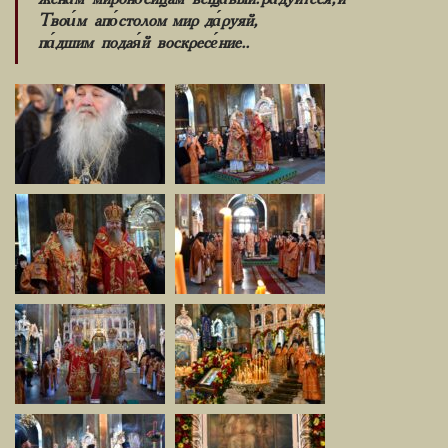
Твои́м апо́столом мир да́руяй,
па́дшим подая́й воскресе́ние..