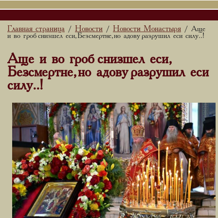
Главная страница
Новости
Новости Монастыря
/
/
/ Аще
и во гроб снизшел еси, Безсмертне, но адову разрушил еси силу..!
Аще и во гроб снизшел еси,
Безсмертне, но адову разрушил еси
силу..!