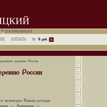
ИЦКИЙ
Ь
Й ПАТРИАРХАТ
НИЕ
КОНТАКТЫ
0
руб.
0
красивую деревню России
деревню России
т в мезенскую Кимжу, которая
у «Кимжа — Лампожня —