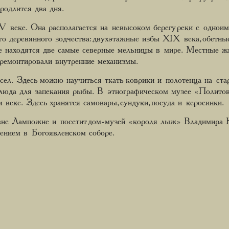
родлится два дня.
веке. Она располагается на невысоком берегу реки с одноим
го деревянного зодчества: двухэтажные избы XIX века, обетны
е находятся две самые северные мельницы в мире. Местные ж
тремонтировали внутренние механизмы.
сел. Здесь можно научиться ткать коврики и полотенца на стар
юда для запекания рыбы. В этнографическом музее «Политов 
веке. Здесь хранятся самовары, сундуки, посуда и керосинки.
евне Лампожне и посетит дом-музей «короля лыж» Владимира
жением в Богоявленском соборе.