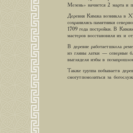
Мезень» начнется 2 марта и п
Деревня Кимжа возникла в XV 
сохранились памятники северно
1709 года постройки. В Кимж
мастеров восстановили их и о
В деревне работает школа реме
из глины латки — северные бл
выглядели избы в позапрошлом 
Также группа побывает в дер
смогут помолиться за богослу