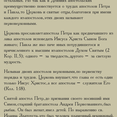
остальных. Но так как в Деяниях апостольских
преимущественно повествуется о трудах апостолов Петра
и Павла, то Церковь и святые отцы, благоговея при имени
каждого из апостолов, этих двоих называют
первоверховными.
Церковь прославляет апостола Петра как предначавшего из
лика апостолов исповедать Иисуса Христа Сыном Бога
живаго; Павла же яко паче иных потрудившегося и
причисленного к высшим из апостолов Духом Святым (2
Кор. II, 5); одного – за твердость, другого – за светлую
мудрость.
Называя двоих апостолов верховными, по первенству
порядка и трудов. Церковь внушает, что глава ее есть один
только Иисус Христос, а все апостолы – служители Его
(Кол. 1:18).
Святой апостол Петр, до призвания своего носивший имя
Симон, старший брат апостола Андрея Первозванного, был
рыбак. Он был женат, имел детей. По выражению св.
Иоанна Златоуста, это был человек пламенный, некнижный,