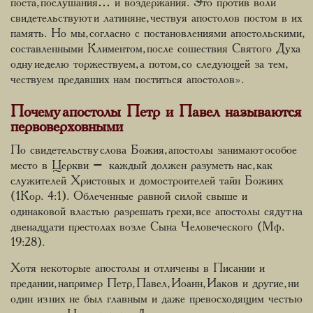
поста, послушания… и воздержания. Это против воли
свидетельствуют и латиняне, чествуя апостолов постом в их
память. Но мы, согласно с постановлениями апостольскими,
составленными Климентом, после сошествия Святого Духа
одну неделю торжествуем, а потом, со следующей за тем,
чествуем предавших нам поститься апостолов».
Почему апостолы Петр и Павел называются
первоверховными
По свидетельству слова Божия, апостолы занимают особое
место в Церкви – каждый должен разуметь нас, как
служителей Христовых и домостроителей тайн Божиих
(1Кор. 4:1). Облеченные равной силой свыше и
одинаковой властью разрешать грехи, все апостолы сядут на
двенадцати престолах возле Сына Человеческого (Мф.
19:28).
Хотя некоторые апостолы и отличены в Писании и
предании, например Петр, Павел, Иоанн, Иаков и другие, ни
один из них не был главным и даже превосходящим честью