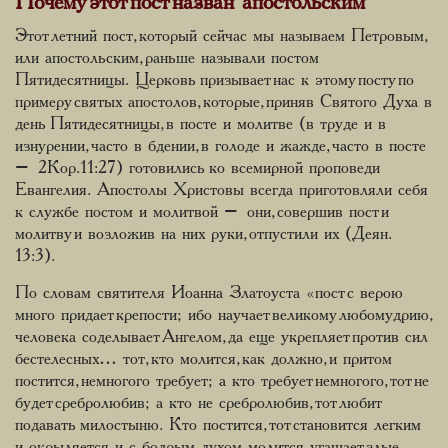
Почему этот пост назван апостольским
Этот летний пост, который сейчас мы называем Петровым,
или апостольским, раньше называли постом
Пятидесятницы. Церковь призывает нас к этому посту по
примеру святых апостолов, которые, приняв Святого Духа в
день Пятидесятницы, в посте и молитве (в труде и в
изнурении, часто в бдении, в голоде и жажде, часто в посте
– 2Кор.11:27) готовились ко всемирной проповеди
Евангелия. Апостолы Христовы всегда приготовляли себя
к службе постом и молитвой – они, совершив пост и
молитву и возложив на них руки, отпустили их (Деян.
13:3).
По словам святителя Иоанна Златоуста «пост с верою
много придает крепости; ибо научает великому любомудрию,
человека соделывает Ангелом, да еще укрепляет против сил
бестелесных… тот, кто молится, как должно, и притом
постится, немногого требует; а кто требует немногого, тот не
будет сребролюбив; а кто не сребролюбив, тот любит
подавать милостыню. Кто постится, тот становится легким
и окрыляется, и с бодрым духом молится, угашает злые