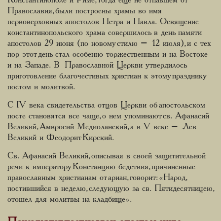
Православия, были построены храмы во имя
первоверховных апостолов Петра и Павла. Освящение
константинопольского храма совершилось в день памяти
апостолов 29 июня (по новому стилю – 12 июля), и с тех
пор этот день стал особенно торжественным и на Востоке
и на Западе. В Православной Церкви утвердилось
приготовление благочестивых христиан к этому празднику
постом и молитвой.
С IV века свидетельства отцов Церкви об апостольском
посте становятся все чаще, о нем упоминают св. Афанасий
Великий, Амвросий Медиоланский, а в V веке – Лев
Великий и Феодорит Кирский.
Св. Афанасий Великий, описывая в своей защитительной
речи к императору Констанцию бедствия, причиненные
православным христианам от ариан, говорит: «Народ,
постившийся в неделю, следующую за св. Пятидесятницею,
отошел для молитвы на кладбище».