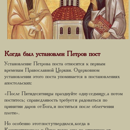
Когда был установлен Петров пост
Установление Петрова поста относится к первым
временам Православной Церкви. О церковном
установлении этого поста упоминается в постановлениях
апостольских:
«После Пятидесятницы празднуйте одну седмицу, а потом
поститесь; справедливость требует и радоваться по
принятии даров от Бога, и поститься после облегчения
плоти».
Но особенно этот пост утвердился, когда в
Константинополе и Риме, тогда еще не отпавшем от