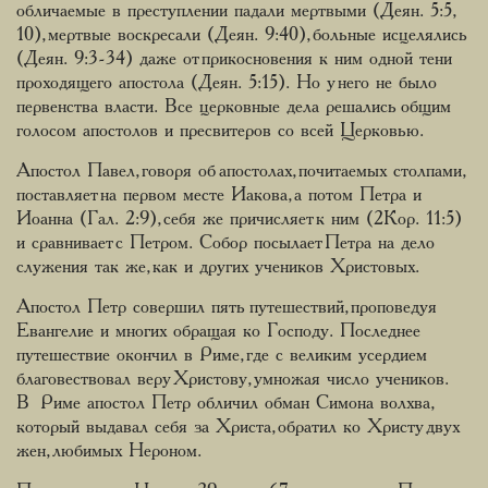
обличаемые в преступлении падали мертвыми (Деян. 5:5,
10), мертвые воскресали (Деян. 9:40), больные исцелялись
(Деян. 9:3-34) даже от прикосновения к ним одной тени
проходящего апостола (Деян. 5:15). Но у него не было
первенства власти. Все церковные дела решались общим
голосом апостолов и пресвитеров со всей Церковью.
Апостол Павел, говоря об апостолах, почитаемых столпами,
поставляет на первом месте Иакова, а потом Петра и
Иоанна (Гал. 2:9), себя же причисляет к ним (2Кор. 11:5)
и сравнивает с Петром. Собор посылает Петра на дело
служения так же, как и других учеников Христовых.
Апостол Петр совершил пять путешествий, проповедуя
Евангелие и многих обращая ко Господу. Последнее
путешествие окончил в Риме, где с великим усердием
благовествовал веру Христову, умножая число учеников.
В Риме апостол Петр обличил обман Симона волхва,
который выдавал себя за Христа, обратил ко Христу двух
жен, любимых Нероном.