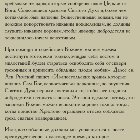
пребывали те дары, которые сообщены ныне Церкви от
Бога. Соделавшись храмами Святого Духа и, более чем
когда-либо, быв напоены Божественными водами, мы не
должны покорствовать никаким вожделениям, не должны
служить никаким порокам, чтобы жилище добродетели не
осквернилось ничем нечестивым.
При помощи и содействии Божием мы все можем
достигнуть этого, если только, очищая себя постом и
милостыней, будем стараться освободить себя от скверн
греховных и приносить обильные плоды любви». Далее св.
Лев Римский пишет: «Из апостольских правил, которые
внушил Сам Бог, первостоятели церковные, по внушению
Святого Духа, первым поставили то, чтобы все подвиги
добродетели начинать с поста. Это они сделали потому, что
заповеди Божии можно исполнить хорошо только тогда,
когда воинство Христово ограждено от всех соблазнов
греха святым воздержанием.
Итак, возлюбленные, должны мы упражняться в посте
преимущественно в настоящее время, в которое