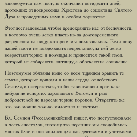
заповедуется нам пост, по окончании пятидесяти дней,
протекших от воскресения Христова до сошествия Святого
Духа и проведенных нами в особом торжестве.
Этот пост заповедан, чтобы предохранить нас от беспечности,
в которую очень легко впасть из-за долговременного
разрешения на пищу, которым мы пользовались. Если ниву
нашей плоти не возделывать непрестанно, на ней легко
возрастают терние и волчицы, и приносится такой плод,
который не собирают в житницу, а обрекают на сожжение.
Поэтому мы обязаны ныне со всем тщанием хранить те
семена, которые приняли в наши сердца от небесного
Сеятеля, и остерегаться, чтобы завистливый враг как-
нибудь не испортил дарованного Богом, и в раю
добродетелей не взросли терние пороков. Отвратить же
это зло можно только милостию и постом».
Бл. Семион Фессалоникийский пишет, что пост установлен
в честь апостолов, «потому что через них мы сподобились
многих благ и они явились для нас деятелями и учителями