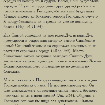
сердцах их напишу его, и буду им Богом, а они будут Моим
народом. И уже не будут учить друг друга, брат брата, и
говорить: «познайте Господа», ибо все сами будут знать
Меня, от малого до большого, говорит Господь, потому что
Я прощу беззакония их и грехов их уже не воспомяну
более» (Иер. 31:31-34).
Дух Святой, сошедший на апостолов, Дух истины, Дух
премудрости и откровения начертал вместо Синайского
новый Сионский закон, не на скрижалях каменных, но на
плотяных скрижалях сердца (2Кор. 3:3). Место
Синайского закона заступила благодать Святого Духа,
законополагающего, подающего силы к исполнению Закона
Божиего, изрекающего оправдание не по делам, а по
благодати.
Мы не постимся в Пятидесятницу, потому что в эти дни
Господь пребывал с нами. Не постимся, потому что Он
Сам сказал: можете ли заставить сынов чертога брачного
поститься, когда с ними жених? (Лк. 5:34). Общение с
Господом есть как бы пища для христианина. Итак, во