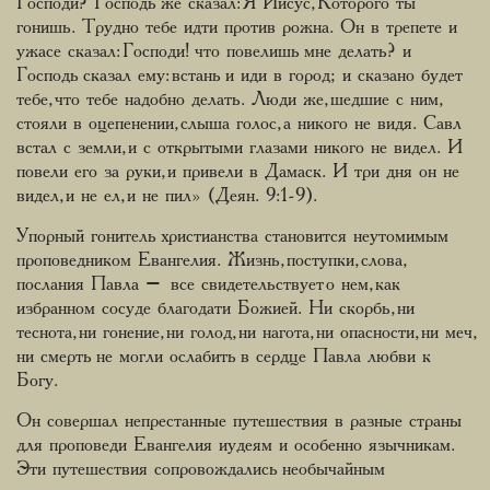
Господи? Господь же сказал: Я Иисус, Которого ты
гонишь. Трудно тебе идти против рожна. Он в трепете и
ужасе сказал: Господи! что повелишь мне делать? и
Господь сказал ему: встань и иди в город; и сказано будет
тебе, что тебе надобно делать. Люди же, шедшие с ним,
стояли в оцепенении, слыша голос, а никого не видя. Савл
встал с земли, и с открытыми глазами никого не видел. И
повели его за руки, и привели в Дамаск. И три дня он не
видел, и не ел, и не пил» (Деян. 9:1-9).
Упорный гонитель христианства становится неутомимым
проповедником Евангелия. Жизнь, поступки, слова,
послания Павла – все свидетельствует о нем, как
избранном сосуде благодати Божией. Ни скорбь, ни
теснота, ни гонение, ни голод, ни нагота, ни опасности, ни меч,
ни смерть не могли ослабить в сердце Павла любви к
Богу.
Он совершал непрестанные путешествия в разные страны
для проповеди Евангелия иудеям и особенно язычникам.
Эти путешествия сопровождались необычайным