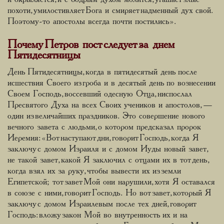
похоти, умилостивляет Бога и смиряет надменный дух свой.
Поэтому-то апостолы всегда почти постились».
Почему Петров пост следует за днем
Пятидесятницы
День Пятидесятницы, когда в пятидесятый день после
исшествия Своего из гроба и в десятый день по вознесении
Своем Господь, воссевший одесную Отца, ниспослал
Пресвятого Духа на всех Своих учеников и апостолов, —
один из величайших праздников. Это совершение нового
вечного завета с людьми, о котором предсказал пророк
Иеремия: «Вот наступают дни, говорит Господь, когда Я
заключу с домом Израиля и с домом Иуды новый завет,
не такой завет, какой Я заключил с отцами их в тот день,
когда взял их за руку, чтобы вывести их из земли
Египетской; тот завет Мой они нарушили, хотя Я оставался
в союзе с ними, говорит Господь. Но вот завет, который Я
заключу с домом Израилевым после тех дней, говорит
Господь: вложу закон Мой во внутренность их и на