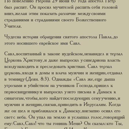
По повелению Нерона 29 июня 67 года апостол Петр
был распят. Он просил мучителей распять себя головой
вниз, желая этим показать различие между своими
страданиями и страданиями своего Божественного
Учителя.
Чудесна история обращения святого апостола Павла, до
этого носившего еврейское имя Савл.
Савл, воспитанный в законе иудейском, ненавидел и терзал
Церковь Христову, и даже выпросил у синедриона власть
всюду находить и преследовать христиан. Савл терзал
церковь, входя в домы и влача мужчин и женщин, отдавал
в темницу (Деян. 8:3). Однажды «Савл же, еще дыша
угрозами и убийством на учеников Господа, пришел к
первосвященнику и выпросил у него письма в Дамаск к
синагогам, чтобы, кого найдет последующих сему учению, и
мужчин и женщин, связав, приводить в Иерусалим. Когда
же он шел и приближался к Дамаску, внезапно осиял его
свет с неба. Он упал на землю и услышал голос, говорящий
ему: Савл, Савл! что ты гонишь Меня? Он сказал: кто Ты,