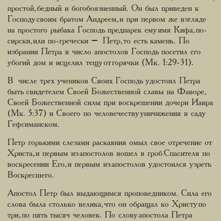
простой, бедный и богобоязненный. Он был приведен к
Господу своим братом Андреем, и при первом же взгляде
на простого рыбака Господь преднарек ему имя Кифа, по-
сирски, или по-гречески – Петр, то есть камень. По
избрании Петра в число апостолов Господь посетил его
убогий дом и исцелил тещу от горячки (Мк. 1:29-31).
В числе трех учеников Своих Господь удостоил Петра
быть свидетелем Своей Божественной славы на Фаворе,
Своей Божественной силы при воскрешении дочери Иаира
(Мк. 5:37) и Своего по человечеству уничижения в саду
Гефсиманском.
Петр горькими слезами раскаяния омыл свое отречение от
Христа, и первым из апостолов вошел в гроб Спасителя по
воскресении Его, и первым из апостолов удостоился узреть
Воскресшего.
Апостол Петр был выдающимся проповедником. Сила его
слова была столько велика, что он обращал ко Христу по
три, по пять тысяч человек. По слову апостола Петра