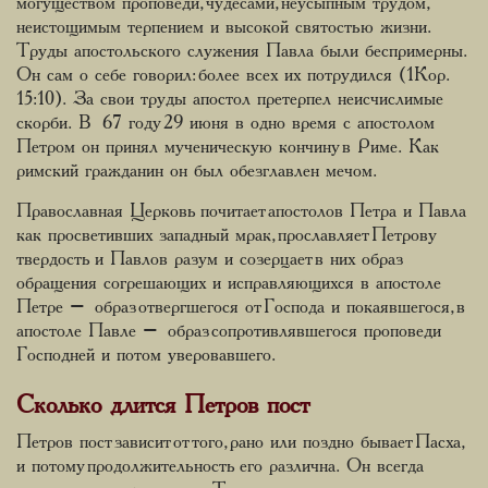
могуществом проповеди, чудесами, неусыпным трудом,
неистощимым терпением и высокой святостью жизни.
Труды апостольского служения Павла были беспримерны.
Он сам о себе говорил: более всех их потрудился (1Кор.
15:10). За свои труды апостол претерпел неисчислимые
скорби. В 67 году 29 июня в одно время с апостолом
Петром он принял мученическую кончину в Риме. Как
римский гражданин он был обезглавлен мечом.
Православная Церковь почитает апостолов Петра и Павла
как просветивших западный мрак, прославляет Петрову
твердость и Павлов разум и созерцает в них образ
обращения согрешающих и исправляющихся в апостоле
Петре – образ отвергшегося от Господа и покаявшегося, в
апостоле Павле – образ сопротивлявшегося проповеди
Господней и потом уверовавшего.
Сколько длится Петров пост
Петров пост зависит от того, рано или поздно бывает Пасха,
и потому продолжительность его различна. Он всегда