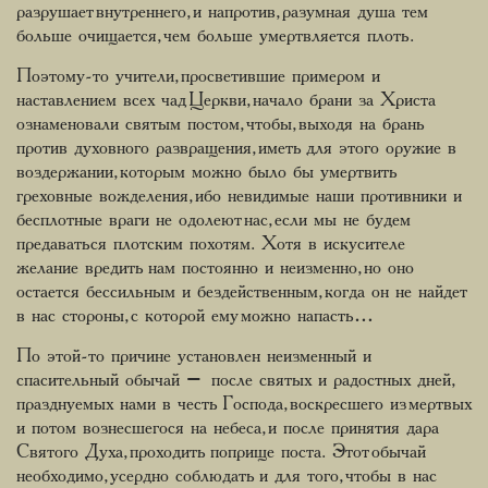
разрушает внутреннего, и напротив, разумная душа тем
больше очищается, чем больше умертвляется плоть.
Поэтому-то учители, просветившие примером и
наставлением всех чад Церкви, начало брани за Христа
ознаменовали святым постом, чтобы, выходя на брань
против духовного развращения, иметь для этого оружие в
воздержании, которым можно было бы умертвить
греховные вожделения, ибо невидимые наши противники и
бесплотные враги не одолеют нас, если мы не будем
предаваться плотским похотям. Хотя в искусителе
желание вредить нам постоянно и неизменно, но оно
остается бессильным и бездейственным, когда он не найдет
в нас стороны, с которой ему можно напасть…
По этой-то причине установлен неизменный и
спасительный обычай – после святых и радостных дней,
празднуемых нами в честь Господа, воскресшего из мертвых
и потом вознесшегося на небеса, и после принятия дара
Святого Духа, проходить поприще поста. Этот обычай
необходимо, усердно соблюдать и для того, чтобы в нас