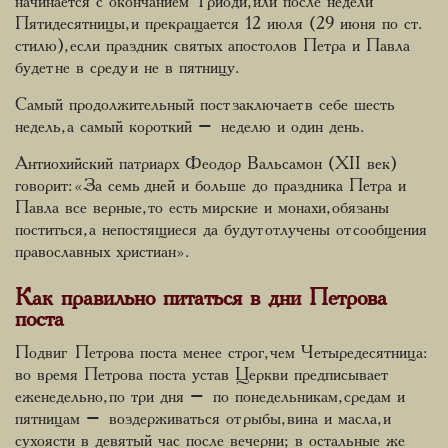
начинается с окончанием Триоди, или после недели
Пятидесятницы, и прекращается 12 июля (29 июня по ст.
стилю), если праздник святых апостолов Петра и Павла
будет не в среду и не в пятницу.
Самый продолжительный пост заключает в себе шесть
недель, а самый короткий – неделю и один день.
Антиохийский патриарх Феодор Вальсамон (XII век)
говорит: «За семь дней и больше до праздника Петра и
Павла все верные, то есть мирские и монахи, обязаны
поститься, а непостящиеся да будут отлучены от сообщения
православных христиан».
Как правильно питаться в дни Петрова
поста
Подвиг Петрова поста менее строг, чем Четыредесятница:
во время Петрова поста устав Церкви предписывает
еженедельно, по три дня – по понедельникам, средам и
пятницам – воздерживаться от рыбы, вина и масла, и
сухоясти в девятый час после вечерни; в остальные же