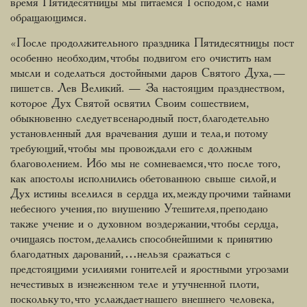
время Пятидесятницы мы питаемся Господом, с нами
обращающимся.
«После продолжительного праздника Пятидесятницы пост
особенно необходим, чтобы подвигом его очистить нам
мысли и соделаться достойными даров Святого Духа, —
пишет св. Лев Великий. — За настоящим празднеством,
которое Дух Святой освятил Своим сошествием,
обыкновенно следует всенародный пост, благодетельно
установленный для врачевания души и тела, и потому
требующий, чтобы мы провождали его с должным
благоволением. Ибо мы не сомневаемся, что после того,
как апостолы исполнились обетованною свыше силой, и
Дух истины вселился в сердца их, между прочими тайнами
небесного учения, по внушению Утешителя, преподано
также учение и о духовном воздержании, чтобы сердца,
очищаясь постом, делались способнейшими к принятию
благодатных дарований, …нельзя сражаться с
предстоящими усилиями гонителей и яростными угрозами
нечестивых в изнеженном теле и утучненной плоти,
поскольку то, что услаждает нашего внешнего человека,