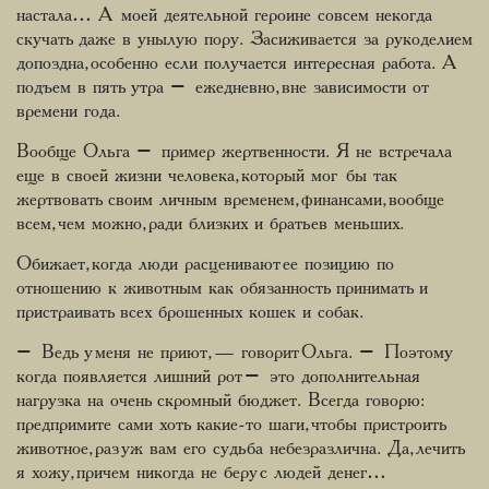
настала… А моей деятельной героине совсем некогда
скучать даже в унылую пору. Засиживается за рукоделием
допоздна, особенно если получается интересная работа. А
подъем в пять утра – ежедневно, вне зависимости от
времени года.
Вообще Ольга – пример жертвенности. Я не встречала
еще в своей жизни человека, который мог бы так
жертвовать своим личным временем, финансами, вообще
всем, чем можно, ради близких и братьев меньших.
Обижает, когда люди расценивают ее позицию по
отношению к животным как обязанность принимать и
пристраивать всех брошенных кошек и собак.
– Ведь у меня не приют, — говорит Ольга. – Поэтому
когда появляется лишний рот – это дополнительная
нагрузка на очень скромный бюджет. Всегда говорю:
предпримите сами хоть какие-то шаги, чтобы пристроить
животное, раз уж вам его судьба небезразлична. Да, лечить
я хожу, причем никогда не беру с людей денег…