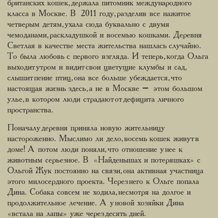
британских кошек, держала питомник международного
класса в Москве. В 2011 году, разделив все нажитое
четверым детям, ухала сюда буквально с двумя
чемоданами, раскладушкой и восемью кошками. Деревня
Светлая в качестве места жительства нашлась случайно.
То была любовь с первого взгляда. И теперь, когда Ольга
выходит утром и видит свои цветущие клумбы и сад,
слышит пение птиц, она все больше убеждается, что
настоящая жизнь здесь, а не в Москве – этом большом
улье, в котором люди страдают от дефицита личного
пространства.
Поначалу деревня приняла новую жительницу
настороженно. Мыслимо ли дело, восемь кошек живут в
доме! А потом люди поняли, что отношение у нее к
животным серьезное. В «Найденышах и потеряшках» с
Ольгой Жук постоянно на связи, она активная участница
этого милосердного проекта. Через него к Ольге попала
Дина. Собака совсем не ходила, несмотря на долгое и
продолжительное лечение. А у новой хозяйки Дина
«встала на лапы» уже через десять дней.