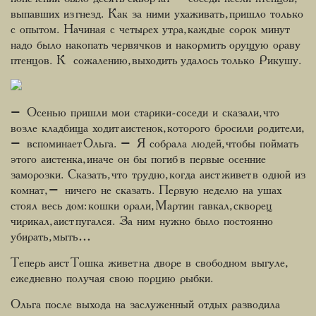
выпавших из гнезд. Как за ними ухаживать, пришло только
с опытом. Начиная с четырех утра, каждые сорок минут
надо было накопать червячков и накормить орущую ораву
птенцов. К сожалению, выходить удалось только Рикушу.
– Осенью пришли мои старики-соседи и сказали, что
возле кладбища ходит аистенок, которого бросили родители,
– вспоминает Ольга. – Я собрала людей, чтобы поймать
этого аистенка, иначе он бы погиб в первые осенние
заморозки. Сказать, что трудно, когда аист живет в одной из
комнат, – ничего не сказать. Первую неделю на ушах
стоял весь дом: кошки орали, Мартин гавкал, скворец
чирикал, аист пугался. За ним нужно было постоянно
убирать, мыть…
Теперь аист Тошка живет на дворе в свободном выгуле,
ежедневно получая свою порцию рыбки.
Ольга после выхода на заслуженный отдых разводила