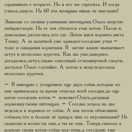
спрашивать о возрасте. Но я все же спросила. И когда
узнала, ахнула. На 60 эта женщина никак не выглядит!
Знакомя со своими уличными питомцами, Ольга попутно
набирает корм. На ее зов сбегается стая котов. Поели и,
довольные, разлеглись, кто где. Затем идем кормить аиста
Тошку. А за калиткой уже крякают соседские утки –
тоже в ожидании кормежки. В загоне важно вышагивает
петух и несколько курочек. Как вы уже, наверное,
догадались, петух, также спасенный от неминуемой смерти,
достался Ольге случайно. А потом к нему подселили
несколько курочек.
– Я навещаю с угощением еще двух собак, которые ко
мне привязалась за время отпуска моей соседки, да еще
вагон соседских котов, – поясняет Ольга, раздавая
кормежку своим питомцам. – Соседка уехала на две
недели, и я кормила ее собак. А как потом объяснишь
собакам, что я больше не приду к ним со вкусняшками? Не
скажешь и котам: ты ешь, а ты не ешь. Теперь сначала я
кормлю своих котов-собак-кур-птиц, а соседские уже