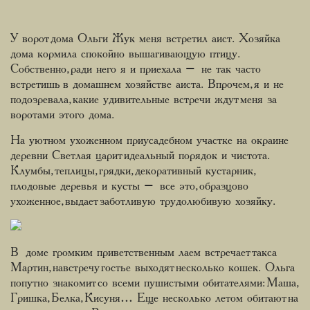
У ворот дома Ольги Жук меня встретил аист. Хозяйка
дома кормила спокойно вышагивающую птицу.
Собственно, ради него я и приехала – не так часто
встретишь в домашнем хозяйстве аиста. Впрочем, я и не
подозревала, какие удивительные встречи ждут меня за
воротами этого дома.
На уютном ухоженном приусадебном участке на окраине
деревни Светлая царит идеальный порядок и чистота.
Клумбы, теплицы, грядки, декоративный кустарник,
плодовые деревья и кусты – все это, образцово
ухоженное, выдает заботливую трудолюбивую хозяйку.
В доме громким приветственным лаем встречает такса
Мартин, навстречу гостье выходят несколько кошек. Ольга
попутно знакомит со всеми пушистыми обитателями: Маша,
Гришка, Белка, Кисуня… Еще несколько летом обитают на