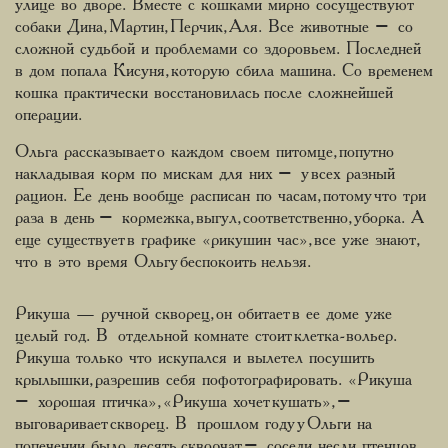
улице во дворе. Вместе с кошками мирно сосуществуют
собаки Дина, Мартин, Перчик, Аля. Все животные – со
сложной судьбой и проблемами со здоровьем. Последней
в дом попала Кисуня, которую сбила машина. Со временем
кошка практически восстановилась после сложнейшей
операции.
Ольга рассказывает о каждом своем питомце, попутно
накладывая корм по мискам для них – у всех разный
рацион. Ее день вообще расписан по часам, потому что три
раза в день – кормежка, выгул, соответственно, уборка. А
еще существует в графике «рикушин час», все уже знают,
что в это время Ольгу беспокоить нельзя.
Рикуша — ручной скворец, он обитает в ее доме уже
целый год. В отдельной комнате стоит клетка-вольер.
Рикуша только что искупался и вылетел посушить
крылышки, разрешив себя пофотографировать. «Рикуша
– хорошая птичка», «Рикуша хочет кушать», –
выговаривает скворец. В прошлом году у Ольги на
попечении было десять скворчат – соседи несли птенцов,