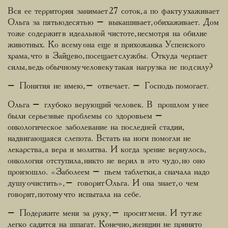
Вся ее территория занимает 27 соток, а по факту ухаживает
Ольга за пятьюдесятью – выкашивает, обихаживает. Дом
тоже содержит в идеальной чистоте, несмотря на обилие
животных. Ко всему она еще и прихожанка Успенского
храма, что в Зайцево, посещает службы. Откуда черпает
силы, ведь обычному человеку такая нагрузка не под силу?
– Понятия не имею, – отвечает. – Господь помогает.
Ольга – глубоко верующий человек. В прошлом у нее
были серьезные проблемы со здоровьем –
онкологическое заболевание на последней стадии,
надвигающаяся слепота. Встать на ноги помогли не
лекарства, а вера и молитва. И когда зрение вернулось,
онкология отступила, никто не верил в это чудо, но оно
произошло. «Заболеем – пьем таблетки, а сначала надо
душу очистить», – говорит Ольга. И она знает, о чем
говорит, потому что испытала на себе.
– Подержите меня за руку, – просит меня. И тут же
легко садится на шпагат. Конечно, женщин не принято