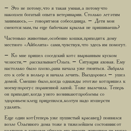
– Это не потому, что я такая умная, а потому что
накоплен богатый опыт в ветеринарии. Столько лет этим
занимаюсь, — говорит моя собеседница. – Дети мои
смеются: мам, ты еще бабочкам крылья не пришиваешь?
Частенько животные, особенно кошки, приходят к дому
местного «Айболита» сами, чувствуя, что здесь им помогут.
– Ко мне пришел соседский кот с вырванным куском
челюсти, – рассказывает Ольга. – Ситуация аховая. Ему
настолько было плохо, рана начала уже гноиться. Забрала
его к себе в вольер и начала лечить. Выздоровел – ушел
домой. Смешно было, когда однажды этот же кот пришел к
моему порогу с пораненной лапой. Тоже вылечила. Теперь
он приходит, когда у него возникают проблемы со
здоровьем: клещ прицепился, колтун надо из шерсти
удалить.
Еще один кот (теперь уже пушистый красавец) появился
возле Ольгиного дома тоже в тяжелейшем состоянии: от
колтунов, в которые сбилась его шерсть, животное не могло