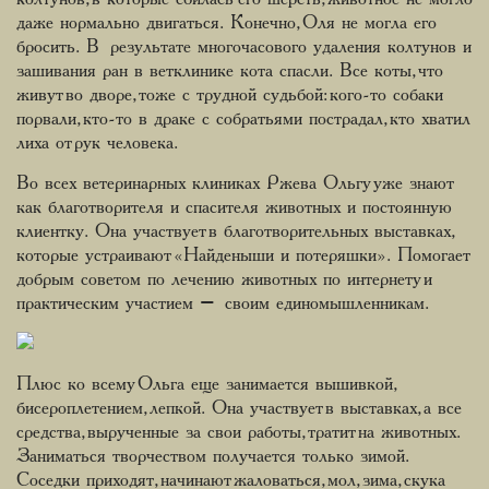
даже нормально двигаться. Конечно, Оля не могла его
бросить. В результате многочасового удаления колтунов и
зашивания ран в ветклинике кота спасли. Все коты, что
живут во дворе, тоже с трудной судьбой: кого-то собаки
порвали, кто-то в драке с собратьями пострадал, кто хватил
лиха от рук человека.
Во всех ветеринарных клиниках Ржева Ольгу уже знают
как благотворителя и спасителя животных и постоянную
клиентку. Она участвует в благотворительных выставках,
которые устраивают «Найденыши и потеряшки». Помогает
добрым советом по лечению животных по интернету и
практическим участием – своим единомышленникам.
Плюс ко всему Ольга еще занимается вышивкой,
бисероплетением, лепкой. Она участвует в выставках, а все
средства, вырученные за свои работы, тратит на животных.
Заниматься творчеством получается только зимой.
Соседки приходят, начинают жаловаться, мол, зима, скука